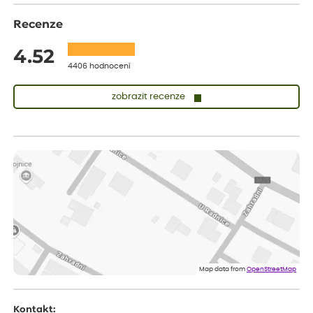
Recenze
4.52
4406 hodnocení
zobrazit recenze
Lenka
ověřený nákup
před 1 dnem
Měla jsem pouze 1objednavku a zatím jsem spokojená se
sazenicemi
Miroslava
ověřený nákup
před 1 dnem
Rostliny byly v pořádku, dobře zabalené, celková spokojenost.
Dominika
ověřený nákup
před 1 dnem
Doporučuji :). Spokojenost, stromky v pěkném stavu. Jediné, co
Map data from
OpenStreetMap
my chybělo, bylo komunikování nedostupného zboží před
odesláním objednávky, objednali bychom obratem náhradu.
Děkujeme
Kontakt: