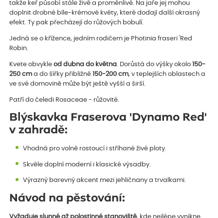
takže keř působí stále živě a proměnlivě. Na jaře jej mohou
doplnit drobné bíle-krémové květy, které dodají další okrasný
efekt. Ty pak přecházejí do růžových bobulí.
Jedná se o křížence, jedním rodičem je Photinia fraseri 'Red
Robin.
Kvete obvykle
od dubna do května
. Dorůstá do výšky okolo
150-
250 cm
a do šířky přibližně
150-200 cm
, v teplejších oblastech a
ve své domovině může být ještě vyšší a širší.
Patří do čeledi Rosaceae - růžovité.
Blýskavka Fraserova 'Dynamo Red'
v zahradě:
Vhodná pro volně rostoucí i stříhané živé ploty.
Skvěle doplní moderní i klasické výsadby.
Výrazný barevný akcent mezi jehličnany a trvalkami.
Návod na pěstování:
Vyžaduje slunné až polostinné stanoviště
, kde nejlépe vynikne