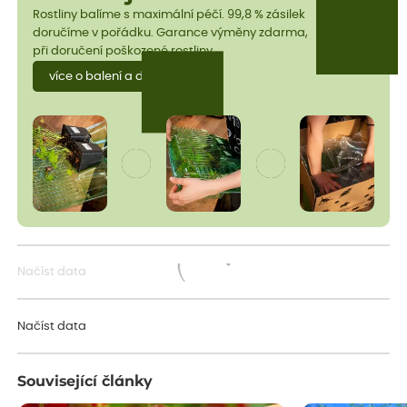
Rostliny balíme s maximální péčí. 99,8 % zásilek
doručíme v pořádku. Garance výměny zdarma,
při doručení poškozené rostliny.
více o balení a dopravě
Načíst data
Načítám...
Načíst data
Související články