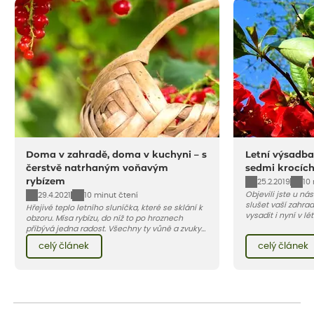
Doma v zahradě, doma v kuchyni – s
Letní výsadba
čerstvě natrhaným voňavým
sedmi krocíc
rybízem
25.2.2019
10
Objevili jste u ná
29.4.2021
10 minut čtení
slušet vaší zahra
Hřejivé teplo letního sluníčka, které se sklání k
vysadit i nyní v l
obzoru. Mísa rybízu, do níž to po hroznech
v kontejnerech, d
přibývá jedna radost. Všechny ty vůně a zvuky
celý rok – nyní p
červencové zahrady. Sklizeň rybízu do kuchyně
celý článek
celý článek
vody než na jaře 
vnese neuvěřitelný klid a radost. A taky trochu
bezstarostnosti dětství při mlsání babiččina
drobenkového koláče s rybízem.