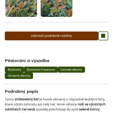
zobrazit podobné rostliny
Pěstování a výsadba
Blýskavky
Blýskavka Fraserova
Listnaté dřeviny
Okrasné dřeviny
Podrobný popis
Tento
stálezelený keř
je hustě větvený s nápadně lesklými listy,
které zdobí zahradu po celý rok. Nové výhony
raší ve výrazných
odstínech
červené
, později přecházejí do sytě
zelené barvy
,