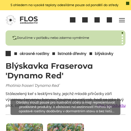
S ohledem na vysoké teploty odesíláme pouze od pondělí do středy
Přihlásit se
Doručíme v pořádku nebo zdarma vyměníme
okrasné rostliny
listnaté dřeviny
blýskavky
Blýskavka Fraserova
'Dynamo Red'
Photinia fraseri 'Dynamo Red'
Stálezelený keř s lesklými listy, jejichž mladé přírůstky září
výraznou červenou barvou. Zaujme po celý rok, hodí se jako živý
Obrázky slouží pouze pro ilustrační účely a mají reprezentovat
plot, solitéra i barevný prvek moderní zahrady.
Vše o produktu
prodávané produkty. V závislosti na sezónnosti mohou být
opadavé rostliny dodávány v dormantním stavu a bez listů.
Rostliny mohou být také sestřiženy níže, než je uvedená výška,
aby se podpořil nový růst.