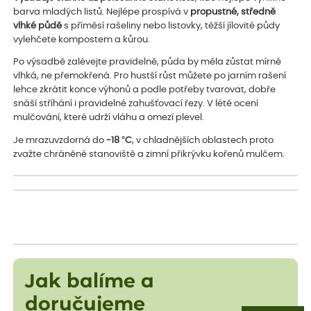
barva mladých listů. Nejlépe prospívá v
propustné, středně
vlhké půdě
s příměsí rašeliny nebo listovky, těžší jílovité půdy
vylehčete kompostem a kůrou.
Po výsadbě zalévejte pravidelně, půda by měla zůstat mírně
vlhká, ne přemokřená. Pro hustší růst můžete po jarním rašení
lehce zkrátit konce výhonů a podle potřeby tvarovat, dobře
snáší stříhání i pravidelné zahušťovací řezy. V létě ocení
mulčování, které udrží vláhu a omezí plevel.
Je mrazuvzdorná do
-18 °C
, v chladnějších oblastech proto
zvažte chráněné stanoviště a zimní přikrývku kořenů mulčem.
Jak balíme a
doručujeme