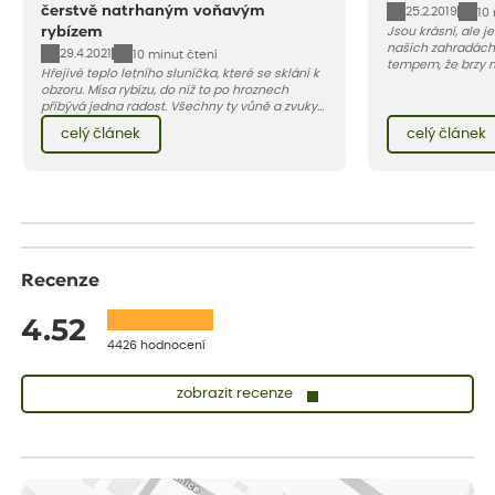
čerstvě natrhaným voňavým
25.2.2019
10
rybízem
Jsou krásní, ale je
našich zahradách
29.4.2021
10 minut čtení
tempem, že brzy m
Hřejivé teplo letního sluníčka, které se sklání k
tomu bránit? Přip
obzoru. Mísa rybízu, do níž to po hroznech
bohatou hostinu.
přibývá jedna radost. Všechny ty vůně a zvuky
červencové zahrady. Sklizeň rybízu do kuchyně
celý článek
celý článek
vnese neuvěřitelný klid a radost. A taky trochu
bezstarostnosti dětství při mlsání babiččina
drobenkového koláče s rybízem.
Recenze
4.52
4426 hodnocení
zobrazit recenze
Zuzana
ověřený nákup
dnes