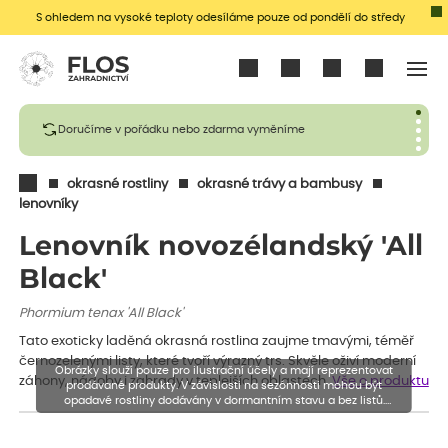
S ohledem na vysoké teploty odesíláme pouze od pondělí do středy
Přihlásit se
Doručíme v pořádku nebo zdarma vyměníme
okrasné rostliny
okrasné trávy a bambusy
lenovníky
Lenovník novozélandský 'All
Black'
Phormium tenax 'All Black'
Tato exoticky laděná okrasná rostlina zaujme tmavými, téměř
černozelenými listy, které tvoří výrazný trs. Skvěle oživí moderní
Obrázky slouží pouze pro ilustrační účely a mají reprezentovat
záhony, nádoby i zahrady v teplejších oblastech.
Vše o produktu
prodávané produkty. V závislosti na sezónnosti mohou být
opadavé rostliny dodávány v dormantním stavu a bez listů.
Rostliny mohou být také sestřiženy níže, než je uvedená výška,
aby se podpořil nový růst.