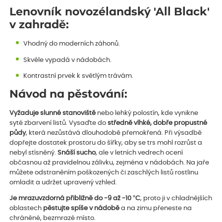
Lenovník novozélandský 'All Black'
v zahradě:
Vhodný do moderních záhonů.
Skvěle vypadá v nádobách.
Kontrastní prvek k světlým trávám.
Návod na pěstování:
Vyžaduje slunné stanoviště
nebo lehký polostín, kde vynikne
syté zbarvení listů. Vysaďte do
středně vlhké, dobře propustné
půdy
, která nezůstává dlouhodobě přemokřená. Při výsadbě
dopřejte dostatek prostoru do šířky, aby se trs mohl rozrůst a
nebyl stísněný.
Snáší sucho
, ale v letních vedrech ocení
občasnou až pravidelnou zálivku, zejména v nádobách. Na jaře
můžete odstraněním poškozených či zaschlých listů rostlinu
omladit a udržet upravený vzhled.
Je mrazuvzdorná přibližně do -9 až -10 °C
, proto ji v chladnějších
oblastech
pěstujte spíše v nádobě
a na zimu přeneste na
chráněné, bezmrazé místo.