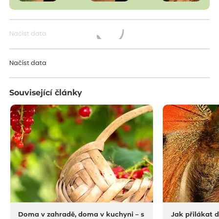
Načíst data
Načítám...
Načíst data
Související články
Doma v zahradě, doma v kuchyni – s
Jak přilákat 