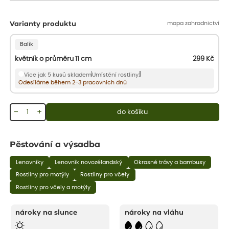
mapa zahradnictví
Varianty produktu
Balík
květník o průměru 11 cm
299
Kč
Více jak 5 kusů skladem
Umístění rostliny:
Odesíláme během 2-3 pracovních dnů
−
+
do košíku
Pěstování a výsadba
Lenovníky
Lenovník novozélandský
Okrasné trávy a bambusy
Rostliny pro motýly
Rostliny pro včely
Rostliny pro včely a motýly
nároky na slunce
nároky na vláhu