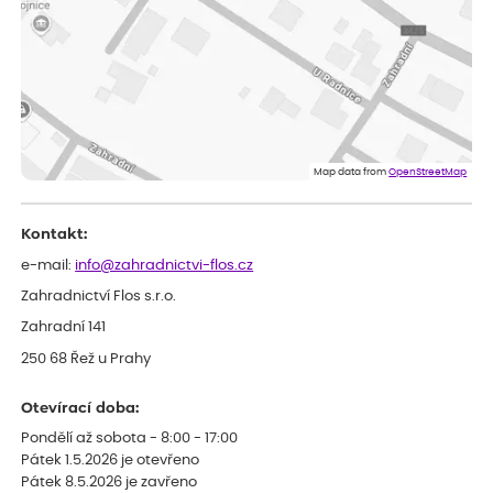
Vše přišlo velice rychle krásně zabalené. Rostlinky po přesazení
velice dobře prospívají
Jarda
ověřený nákup
dnes
Dobrý den, byli jsme spokojeni
Lenka
ověřený nákup
dnes
Eshop, objednání bylo v pořádku, žádný problém. Jen jsem byla
Map data from
OpenStreetMap
smutná z dodávky jedné kytky, která nebyla v nejlepší kondici a i
po zasazení vypadá spíše, že odejde, než že se chytne. Byla to
celkově slabá rostlina oproti ostatním.
Kontakt:
e-mail:
info@zahradnictvi-flos.cz
Zahradnictví Flos s.r.o.
Zahradní 141
250 68 Řež u Prahy
Otevírací doba:
Pondělí až sobota - 8:00 - 17:00
Pátek 1.5.2026 je otevřeno
Pátek 8.5.2026 je zavřeno