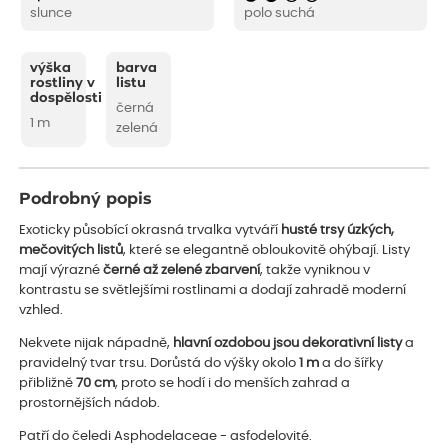
slunce
polo suchá
výška
barva
rostliny v
listu
dospělosti
černá
1 m
zelená
Podrobný popis
Exoticky působící okrasná trvalka vytváří
husté trsy úzkých,
mečovitých listů
, které se elegantně obloukovitě ohýbají. Listy
mají výrazné
černé až zelené zbarvení
, takže vyniknou v
kontrastu se světlejšími rostlinami a dodají zahradě moderní
vzhled.
Nekvete nijak nápadně,
hlavní ozdobou jsou dekorativní listy
a
pravidelný tvar trsu. Dorůstá do výšky okolo
1 m
a do šířky
přibližně
70 cm
, proto se hodí i do menších zahrad a
prostornějších nádob.
Patří do čeledi Asphodelaceae - asfodelovité.