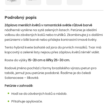
- říjen
Podrobný popis
Záplava menších květů v romantické světle růžové barvě
nádherně vynikne na sytě zelených listech. Petúnie je ideální
volbou do závěsných košů nebo truhlíků. Zkombinujte ji s dalšími
petúniemi v bílé barvě nebo přidejte kontrastní tmavé květy.
Tento hybrid kvete bohatě od jara do prvních mrazíků. Tvar má
kopcovitý a zelené listy nejsou přes záplavu květů téměř vidět.
Roste do výšky
15–20 cm a šířky 25–30 cm.
Rodové jméno pochází z formy brazilského výrazu petun pro
tabák, jemuž jsou petúnie podobné. Řadíme je do čeledi
Solanaceae – lilkovité.
Petúnie v zahradě:
Hodí se do závěsných košů a nádob.
Přitahuje opylovače.