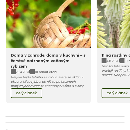
Doma v zahradě, doma v kuchyni – s
11 na rostliny
čerstvě natrhaným voňavým
4.8.2026
10 
rybízem
Letošní léto dává
existují rostliny,
29.4.2021
10 minut čtení
nevadí. Naopak, v
Hřejivé teplo letního sluníčka, které se sklání k
osluněné terase s
obzoru. Mísa rybízu, do níž to po hroznech
pro vás 11 tipů na
přibývá jedna radost. Všechny ty vůně a zvuky
horké a suché léto
červencové zahrady. Sklizeň rybízu do kuchyně
Pojďme se podívat,
celý článek
celý článek
vnese neuvěřitelný klid a radost. A taky trochu
bezstarostnosti dětství při mlsání babiččina
drobenkového koláče s rybízem.