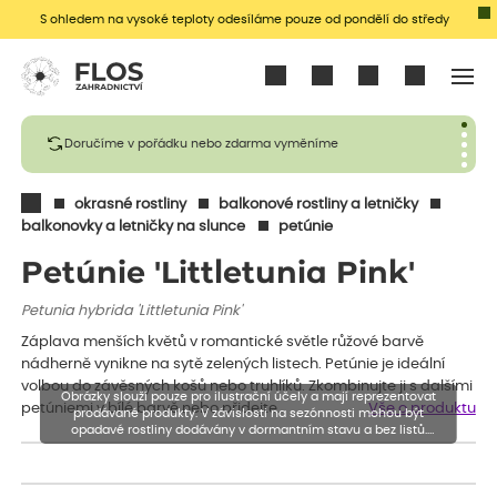
S ohledem na vysoké teploty odesíláme pouze od pondělí do středy
Přihlásit se
Doručíme v pořádku nebo zdarma vyměníme
okrasné rostliny
balkonové rostliny a letničky
balkonovky a letničky na slunce
petúnie
Petúnie 'Littletunia Pink'
Petunia hybrida 'Littletunia Pink'
Záplava menších květů v romantické světle růžové barvě
nádherně vynikne na sytě zelených listech. Petúnie je ideální
volbou do závěsných košů nebo truhlíků. Zkombinujte ji s dalšími
Obrázky slouží pouze pro ilustrační účely a mají reprezentovat
petúniemi v bílé barvě nebo přidejte…
Vše o produktu
prodávané produkty. V závislosti na sezónnosti mohou být
opadavé rostliny dodávány v dormantním stavu a bez listů.
Rostliny mohou být také sestřiženy níže, než je uvedená výška,
aby se podpořil nový růst.