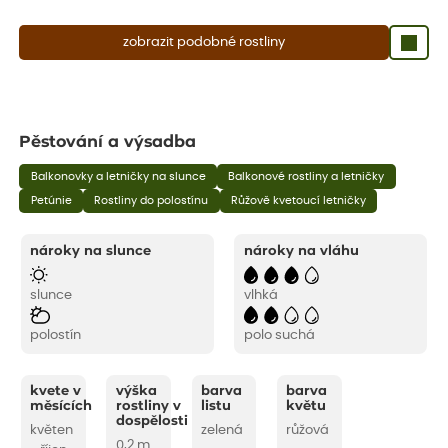
zobrazit podobné rostliny
Pěstování a výsadba
Balkonovky a letničky na slunce
Balkonové rostliny a letničky
Petúnie
Rostliny do polostínu
Růžově kvetoucí letničky
nároky na slunce
nároky na vláhu
slunce
vlhká
polostín
polo suchá
kvete v
výška
barva
barva
měsících
rostliny v
listu
květu
dospělosti
květen
zelená
růžová
0,2 m