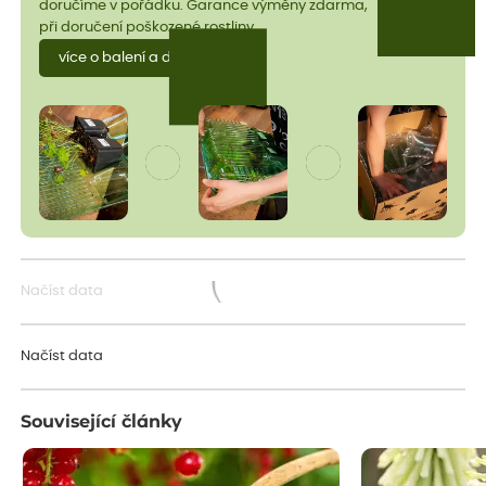
doručíme v pořádku. Garance výměny zdarma,
při doručení poškozené rostliny.
více o balení a dopravě
Načíst data
Načítám...
Načíst data
Související články