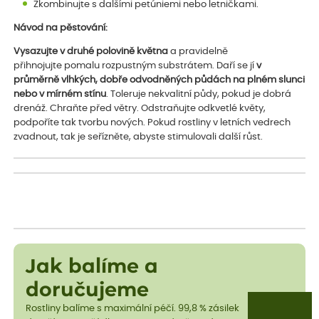
Zkombinujte s dalšími petúniemi nebo letničkami.
Návod na pěstování:
Vysazujte v druhé polovině května
a pravidelně
přihnojujte pomalu rozpustným substrátem. Daří se jí
v
průměrně vlhkých, dobře odvodněných půdách na plném slunci
nebo v mírném stínu
. Toleruje nekvalitní půdy, pokud je dobrá
drenáž. Chraňte před větry. Odstraňujte odkvetlé květy,
podpoříte tak tvorbu nových. Pokud rostliny v letních vedrech
zvadnout, tak je seřízněte, abyste stimulovali další růst.
Jak balíme a
doručujeme
Rostliny balíme s maximální péčí. 99,8 % zásilek