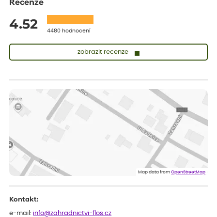
Recenze
4.52
4480 hodnocení
zobrazit recenze
Lenka
ověřený nákup
dnes
Doporučuji. Naprostá spokojenost.
Marcela
ověřený nákup
dnes
Jsem spokojená a budu vás doporučovat.
Vratislav
ověřený nákup
dnes
Spokojenost rostlina dorazila vpořádku
Map data from
OpenStreetMap
Kontakt:
e-mail:
info@zahradnictvi-flos.cz