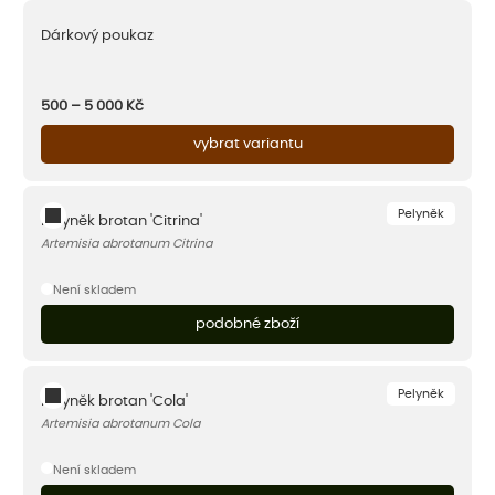
Dárkový poukaz
500 – 5 000
Kč
vybrat variantu
Pelyněk
Pelyněk brotan 'Citrina'
Artemisia abrotanum Citrina
Není skladem
podobné zboží
Pelyněk
Pelyněk brotan 'Cola'
Artemisia abrotanum Cola
Není skladem