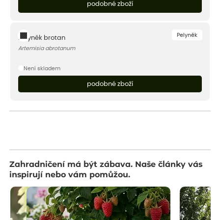
podobné zboží
Pelyněk
Pelyněk brotan
Artemisia abrotanum
Není skladem
podobné zboží
Zahradničení má být zábava. Naše články vás
inspirují nebo vám pomůžou.