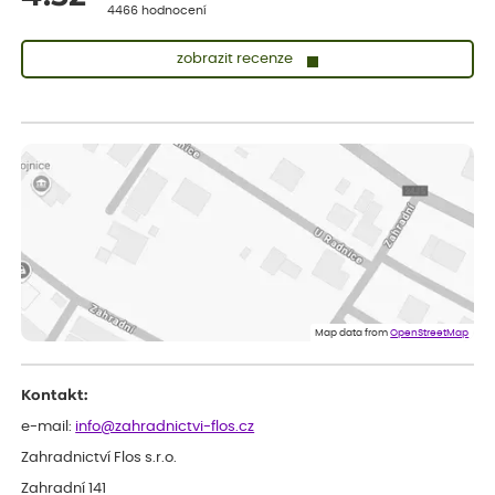
4466 hodnocení
zobrazit recenze
Vladimíra
ověřený nákup
dnes
Vše v pořádku, jsem spokojena.
Iveta
ověřený nákup
dnes
Rostlina mi přišla v dobrém stavu, jsem spokojená.
Zuzana
ověřený nákup
dnes
Spokojenost s dodáním kvalitních rostlin
Map data from
OpenStreetMap
Kontakt:
e-mail:
info@zahradnictvi-flos.cz
Zahradnictví Flos s.r.o.
Zahradní 141