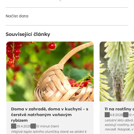
Načítám...
Načíst data
Související články
Doma v zahradě, doma v kuchyni – s
11 na rostliny
čerstvě natrhaným voňavým
4.8.2026
10 
rybízem
Letošní léto dává
existují rostliny,
29.4.2021
10 minut čtení
nevadí. Naopak, v
Hřejivé teplo letního sluníčka, které se sklání k
osluněné terase s