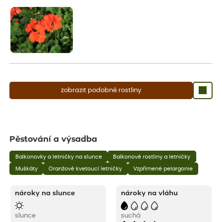
aby se podpořil nový růst.
zobrazit podobné rostliny
Pěstování a výsadba
Balkonovky a letničky na slunce
Balkonové rostliny a letničky
Muškáty
Oranžově kvetoucí letničky
Vzpřímené pelargonie
nároky na slunce
nároky na vláhu
slunce
suchá