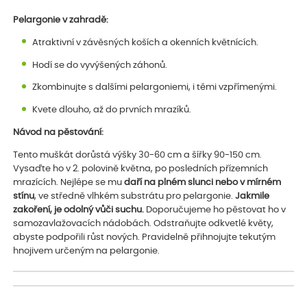
Pelargonie v zahradě:
Atraktivní v závěsných koších a okenních květnících.
Hodí se do vyvýšených záhonů.
Zkombinujte s dalšími pelargoniemi, i těmi vzpřímenými.
Kvete dlouho, až do prvních mrazíků.
Návod na pěstování:
Tento muškát dorůstá výšky 30-60 cm a šířky 90-150 cm.
Vysaďte ho v 2. polovině května, po posledních přízemních
mrazících. Nejlépe se mu
daří na plném slunci nebo v mírném
stínu
, ve středně vlhkém substrátu pro pelargonie.
Jakmile
zakoření, je odolný vůči suchu.
Doporučujeme ho pěstovat ho v
samozavlažovacích nádobách. Odstraňujte odkvetlé květy,
abyste podpořili růst nových. Pravidelně přihnojujte tekutým
hnojivem určeným na pelargonie.