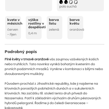
polo suchá
kvete v
výška
barva
barva
měsících
rostliny v
listu
květu
dospělosti
červen
zelená
oranžová
0,4 m
- říjen
Podrobný popis
Plné květy v tmavě oranžové
vás zaujmou vzávěsných koších
nebo truhlících. Tato novinka vyniká bohatým kvetením do
prvních podzimních mrazíků. Vynikne v kombinaci s bílými nebo
dvoubarevnými muškáty.
Původem prochází z Jihoafrické republiky, kde ji najdeme na
křovinách porostlých pobřežních dunách a v sukulentních
křovinách. Na začátku 18. století tento druh přivezli do
Nizozemska. Patří k základním výchozím druhům pěstovaných
hybridů pelargonií. Řadíme ji do čeledi Geraniaceae –
kakostovité.