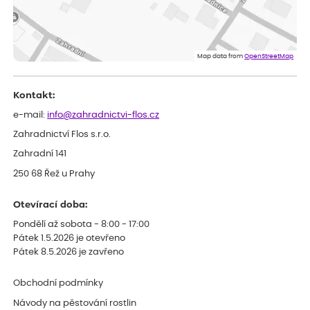
Dobrý den, byli jsme spokojeni
Lenka
ověřený nákup
před 1 dnem
Eshop, objednání bylo v pořádku, žádný problém. Jen jsem byla
Map data from
OpenStreetMap
smutná z dodávky jedné kytky, která nebyla v nejlepší kondici a i
po zasazení vypadá spíše, že odejde, než že se chytne. Byla to
celkově slabá rostlina oproti ostatním.
Kontakt:
e-mail:
info@zahradnictvi-flos.cz
Zahradnictví Flos s.r.o.
Zahradní 141
250 68 Řež u Prahy
Otevírací doba:
Pondělí až sobota - 8:00 - 17:00
Pátek 1.5.2026 je otevřeno
Pátek 8.5.2026 je zavřeno
Obchodní podmínky
Návody na pěstování rostlin