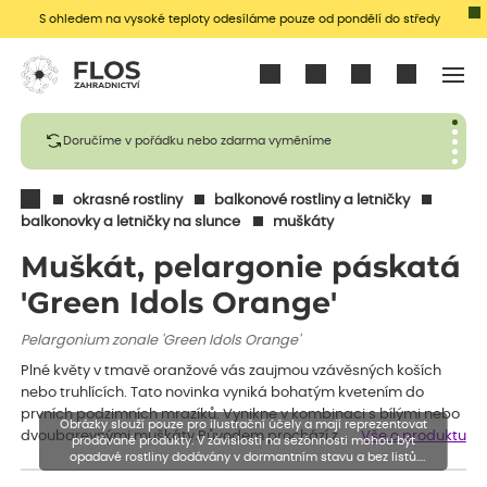
S ohledem na vysoké teploty odesíláme pouze od pondělí do středy
Přihlásit se
Doručíme v pořádku nebo zdarma vyměníme
okrasné rostliny
balkonové rostliny a letničky
balkonovky a letničky na slunce
muškáty
Muškát, pelargonie páskatá
'Green Idols Orange'
Pelargonium zonale 'Green Idols Orange'
Plné květy v tmavě oranžové vás zaujmou vzávěsných koších
nebo truhlících. Tato novinka vyniká bohatým kvetením do
prvních podzimních mrazíků. Vynikne v kombinaci s bílými nebo
Obrázky slouží pouze pro ilustrační účely a mají reprezentovat
dvoubarevnými muškáty.Původem prochází z…
Vše o produktu
prodávané produkty. V závislosti na sezónnosti mohou být
opadavé rostliny dodávány v dormantním stavu a bez listů.
Rostliny mohou být také sestřiženy níže, než je uvedená výška,