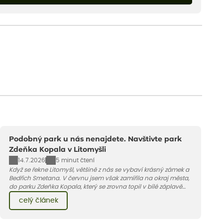
Podobný park u nás nenajdete. Navštivte park
Zdeňka Kopala v Litomyšli
14.7.2026
5 minut čtení
Když se řekne Litomyšl, většině z nás se vybaví krásný zámek a
Bedřich Smetana. V červnu jsem však zamířila na okraj města,
do parku Zdeňka Kopala, který se zrovna topil v bílé záplavě
kvetoucích kopretin. Fotky řeknou víc než slova, přidávám k
celý článek
nim pár řádků o tom, jak tento jedinečný kus krajiny vznikl.