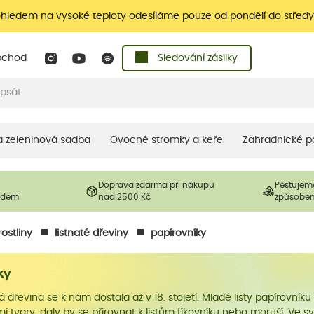
ohledem na vysoké teploty odesíláme pouze od pondělí do středy
bchod
Sledování zásilky
 a zeleninová sadba
Ovocné stromky a keře
Zahradnické p
Doprava zdarma při nákupu
Pěstujem
ladem
nad 2500 Kč
způsobe
ostliny
listnaté dřeviny
papírovníky
ky
ká dřevina se k nám dostala až v 18. století. Mladé listy papírovník
i tvary, daly by se přirovnat k listům fíkovníku nebo moruší. Ve 