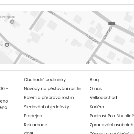
Obchodní podmínky
Blog
:00 -
Návody na pěstování rostlin
O nás
Balení a přeprava rostlin
Velkoobchod
řeno
Sledování objednávky
Kariéra
řeno
Prodejna
Podcast Po uši v hlín
Reklamace
Zpracování osobních