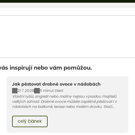
vás inspirují nebo vám pomůžou.
Jak pěstovat drobné ovoce v nádobách
21.7.2026
5 minut čtení
Vlastní rybíz, angrešt nebo maliny nejsou výsadou majitelů
velkých zahrad. Drobné ovoce můžete úspěšně pěstovat i v
nádobách na balkoně, terase nebo malém dvorku. Stačí
vybrat vhodnou odrůdu, dostatečně velký květináč a dodržet
pár základních pravidel. V tomto článku vám poradíme, jak na
celý článek
to.