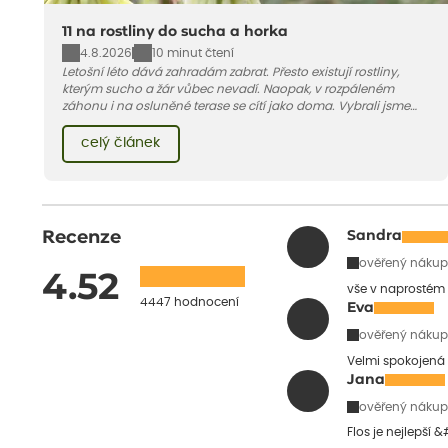
11 na rostliny do sucha a horka
4.8.2026
10 minut čtení
Letošní léto dává zahradám zabrat. Přesto existují rostliny,
kterým sucho a žár vůbec nevadí. Naopak, v rozpáleném
záhonu i na osluněné terase se cítí jako doma. Vybrali jsme
pro vás 11 tipů na odolné druhy, které zvládnou horké a suché
léto bez pravidelné zálivky. Pojďme se podívat, které to jsou.
celý článek
Recenze
Sandra
ověřený nákup
4.52
vše v naprostém
4447 hodnocení
Eva
ověřený nákup
Velmi spokojená 
Jana
ověřený nákup
Flos je nejlepší 