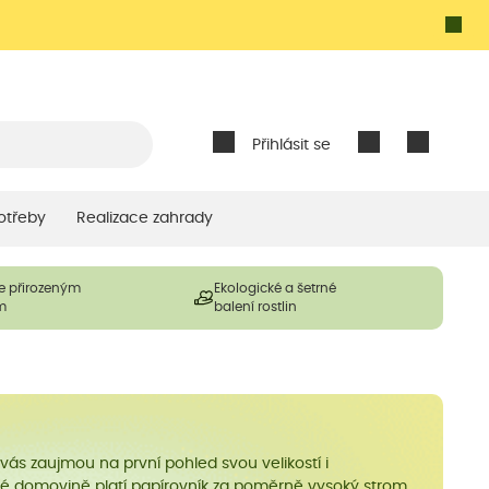
Přihlásit se
otřeby
Realizace zahrady
e přirozeným
Ekologické a šetrné
m
balení rostlin
u vás zaujmou na první pohled svou velikostí i
své domovině platí papírovník za poměrně vysoký strom,