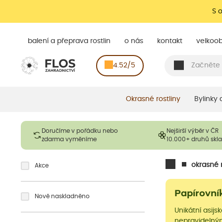
S 
balení a přeprava rostlin
o nás
kontakt
velkoo
4.52/5
Okrasné rostliny
Bylinky
Doručíme v pořádku nebo
Nejširší výběr v ČR
zdarma vyměníme
10.000+ druhů sk
okrasné r
Akce
Papírovní
Nově naskladněno
Unikátní asijs
nepravidelným