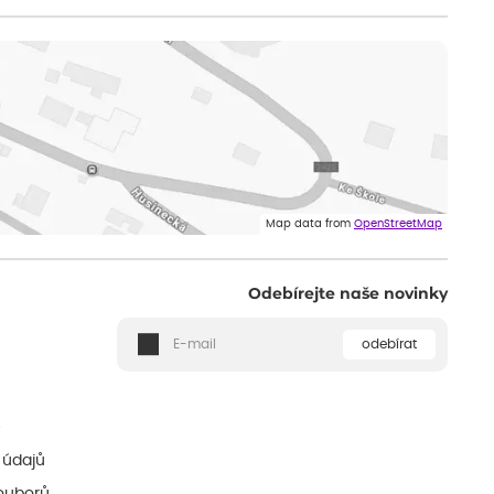
Map data from
OpenStreetMap
Odebírejte naše novinky
odebírat
ě
 údajů