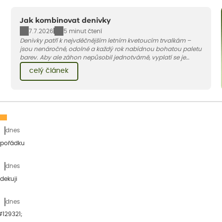
Jak kombinovat denivky
7.7.2026
5 minut čtení
Denivky patří k nejvděčnějším letním kvetoucím trvalkám –
jsou nenáročné, odolné a každý rok nabídnou bohatou paletu
barev. Aby ale záhon nepůsobil jednotvárně, vyplatí se je
doplnit vhodnými sousedy. V dnešním článku vám ukážeme, s
celý článek
jakými trvalkami a travinami denivky nejlépe ladí.
dnes
 pořádku
dnes
dekuji
dnes
&#129321;