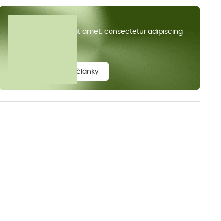
Všechny články
Lorem ipsum dolor sit amet, consectetur adipiscing
elit.
zobrazit všechny články