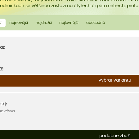
podmínkách se většinou zastaví na čtyřech či pěti metrech, proto
í
nejnovější
nejdražší
nejlevnější
abecedně
az
Kč
vybrat variantu
nský
pyrifera
podobné zboží