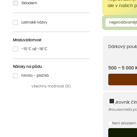
Skladem
ale v našich 
Latinské názvy
nejprodávanějš
Mrazuvzdornost
Dárkový pouk
-15°C až -18°C
Nároky na půdu
500 – 5 000
hlinito - písčitá
všechny možnosti (6)
Papírovník čí
Broussonetia pa
Není skladem