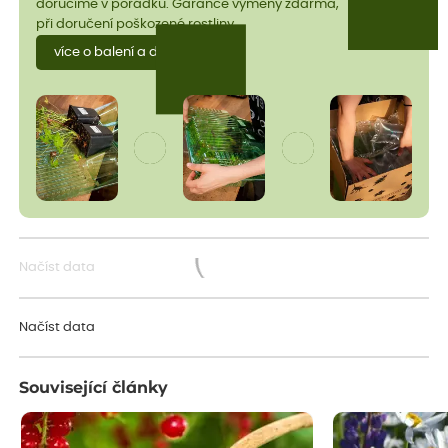
doručíme v pořádku. Garance výměny zdarma,
při doručení poškozené rostliny.
více o balení a dopravě
Načíst data
Načítám...
Načíst data
Související články