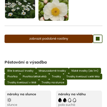
zobrazit podobné rostliny
Pěstování a výsadba
Bíle kvetoucí trvalky
Mrazuvzdorné trvalky
Nízké trvalky (do 1m)
Pivoňka
Pivoňka bělokvětá
Trvalky
Trvalky kvetoucí celé léto
Trvalky kvetoucí v létě
Trvalky na slunce
nároky na slunce
nároky na vláhu
slunce
polo suchá