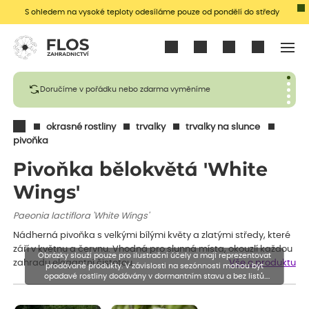
S ohledem na vysoké teploty odesíláme pouze od pondělí do středy
Přihlásit se
Doručíme v pořádku nebo zdarma vyměníme
okrasné rostliny
trvalky
trvalky na slunce
pivoňka
Pivoňka bělokvětá 'White
Wings'
Paeonia lactiflora 'White Wings'
Nádherná pivoňka s velkými bílými květy a zlatými středy, které
září v květnu a červnu. Vhodná pro slunná místa, okouzlí každou
Obrázky slouží pouze pro ilustrační účely a mají reprezentovat
zahradu elegantní čistotou.
Vše o produktu
prodávané produkty. V závislosti na sezónnosti mohou být
opadavé rostliny dodávány v dormantním stavu a bez listů.
Rostliny mohou být také sestřiženy níže, než je uvedená výška,
aby se podpořil nový růst.