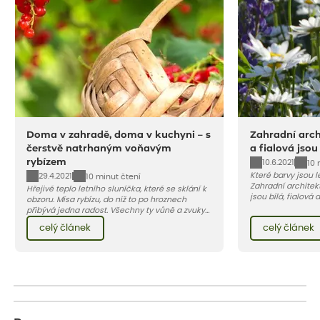
Doma v zahradě, doma v kuchyni – s
Zahradní archi
čerstvě natrhaným voňavým
a fialová jsou
rybízem
10.6.2021
10 
Které barvy jsou 
29.4.2021
10 minut čtení
Zahradní architekt
Hřejivé teplo letního sluníčka, které se sklání k
jsou bílá, fialová
obzoru. Mísa rybízu, do níž to po hroznech
se, jak můžete za
přibývá jedna radost. Všechny ty vůně a zvuky
záhon, terasu či b
červencové zahrady. Sklizeň rybízu do kuchyně
celý článek
celý článek
obléknout i vy.
vnese neuvěřitelný klid a radost. A taky trochu
bezstarostnosti dětství při mlsání babiččina
drobenkového koláče s rybízem.