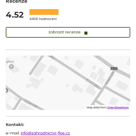
Recenze
4.52
4406 hodnocení
zobrazit recenze
Lenka
ověřený nákup
dnes
Měla jsem pouze 1objednavku a zatím jsem spokojená se
sazenicemi
Miroslava
ověřený nákup
před 1 dnem
Rostliny byly v pořádku, dobře zabalené, celková spokojenost.
Dominika
ověřený nákup
před 1 dnem
Doporučuji :). Spokojenost, stromky v pěkném stavu. Jediné, co
Map data from
OpenStreetMap
my chybělo, bylo komunikování nedostupného zboží před
odesláním objednávky, objednali bychom obratem náhradu.
Děkujeme
Kontakt:
e-mail:
info@zahradnictvi-flos.cz