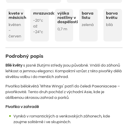
kvete v
mrazuvzdornost
výška
barva
barva
měsících
rostliny v
listu
květu
-20°c
dospělosti
květen
zelená
bílá
až
0,7 m
-
-24°c
červen
Podrobný popis
Bílé květy
s jasně žlutými středy jsou půvabné. Vnáší do záhonů
lehkost a jemnou eleganci. Kompaktní vzrůst z této pivoňky dělá
skvělou volbu i do menších zahrad.
Pivoňka bělokvětá 'White Wings' patří do čeledi Paeoniaceae –
pivoňkovité. Tento druh pochází z východní Asie, kde je
oblíbenou okrasou zahrad a parků.
Pivoňka v zahradě
Vyniká v romantických a venkovských záhonech, kde
zaujme solitérně i ve skupinách.