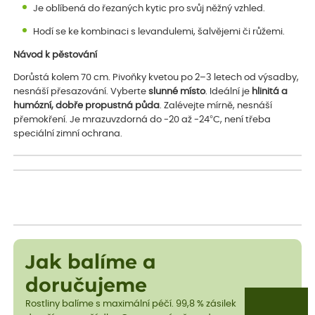
Je oblíbená do řezaných kytic pro svůj něžný vzhled.
Hodí se ke kombinaci s levandulemi, šalvějemi či růžemi.
Návod k pěstování
Dorůstá kolem 70 cm. Pivoňky kvetou po 2–3 letech od výsadby,
nesnáší přesazování. Vyberte
slunné místo
. Ideální je
hlinitá a
humózní, dobře propustná půda
. Zalévejte mírně, nesnáší
přemokření. Je mrazuvzdorná do -20 až -24°C, není třeba
speciální zimní ochrana.
Jak balíme a
doručujeme
Rostliny balíme s maximální péčí. 99,8 % zásilek