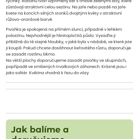
tyčinky. Rostlinu tvoří vzpřímený keř s tmavě zelenými listy, které
zůstávají atraktivní celou sezónu. Na jaře nebo pozdě na jaře
kvete na koncích silných stonků dvojitými květy v atraktivní
růžovo-oranžové barvě.
Pivoňka je spokojená na přímém slunci, případně v lehkém
polostínu. Nejvhodnější je hlinitopísčitá půda. Vysaďte ji
přibližně do té stejné hloubky, v jaké byla v nádobě, ve které jste
ji koupili. Pokud chcete dosáhnout keřovitého růstu, doporučuje
se zasadit rostlinu šikmo.
Na větší plochy doporučujeme zasadit pivoňky ve skupinách,
popřípadě ve smíšených trvalkových záhonech. Krásné jsou i
jako solitér. Květina vhodná k řezu do vázy.
Jak balíme a