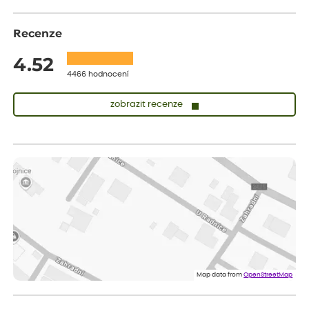
Recenze
4.52
4466 hodnocení
zobrazit recenze
Vladimíra
ověřený nákup
dnes
Vše v pořádku, jsem spokojena.
Iveta
ověřený nákup
dnes
Rostlina mi přišla v dobrém stavu, jsem spokojená.
Zuzana
ověřený nákup
dnes
Spokojenost s dodáním kvalitních rostlin
Map data from
OpenStreetMap