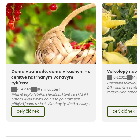
Doma v zahradě, doma v kuchyni – s
Velkolepý náv
čerstvě natrhaným voňavým
16.6.2022
10
rybízem
Dokonalá trvalka,
Díky samým skvěl
29.4.2021
10 minut čtení
trvalkových záho
Hřejivé teplo letního sluníčka, které se sklání k
zahradách, ale i 
obzoru. Mísa rybízu, do níž to po hroznech
přibývá jedna radost. Všechny ty vůně a zvuky
červencové zahrady. Sklizeň rybízu do kuchyně
celý článek
celý článek
vnese neuvěřitelný klid a radost. A taky trochu
bezstarostnosti dětství při mlsání babiččina
drobenkového koláče s rybízem.