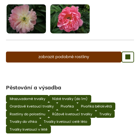
aby se podpořil nový růst.
zobrazit podobné rostliny
Pěstování a výsadba
Mrazuvzdorné trvalky
Nízké trvalky (do 1m)
Oranžově kvetoucí trvalky
Pivoňka
Pivoňka bělokvětá
Rostliny do polostínu
Růžově kvetoucí trvalky
Trvalky
Trvalky do vlhka
Trvalky kvetoucí celé léto
Trvalky kvetoucí v létě