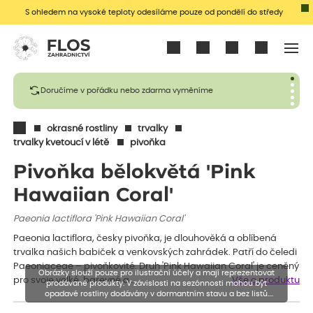
S ohledem na vysoké teploty odesíláme pouze od pondělí do středy
Přihlásit se
Doručíme v pořádku nebo zdarma vyměníme
okrasné rostliny
trvalky
trvalky kvetoucí v létě
pivoňka
Pivoňka bělokvětá 'Pink
Hawaiian Coral'
Paeonia lactiflora 'Pink Hawaiian Coral'
Paeonia lactiflora, česky pivoňka, je dlouhověká a oblíbená
trvalka našich babiček a venkovských zahrádek. Patří do čeledi
Paeoniaceae – pivoňkovité. Druh 'Pink Hawaiian Coral' je ceněný
Obrázky slouží pouze pro ilustrační účely a mají reprezentovat
pro svoje velké, barevné a…
Vše o produktu
prodávané produkty. V závislosti na sezónnosti mohou být
opadavé rostliny dodávány v dormantním stavu a bez listů.
Rostliny mohou být také sestřiženy níže, než je uvedená výška,