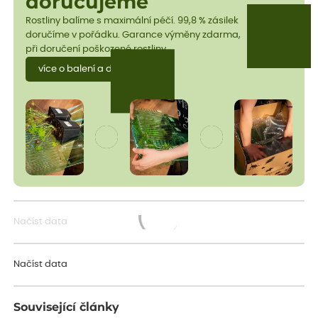
doručujeme
Rostliny balíme s maximální péčí. 99,8 % zásilek
doručíme v pořádku. Garance výměny zdarma,
při doručení poškozené rostliny.
více o balení a dopravě
Načíst data
Načítám...
Načíst data
Související články