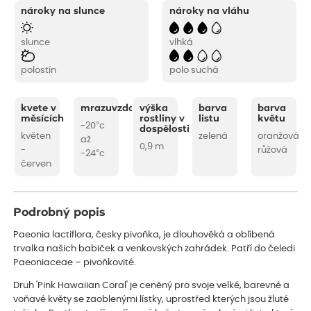
nároky na slunce
nároky na vláhu
slunce
vlhká
polostín
polo suchá
kvete v
mrazuvzdornost
výška
barva
barva
měsících
rostliny v
listu
květu
-20°c
dospělosti
květen
zelená
oranžová
až
0,9 m
-
růžová
-24°c
červen
Podrobný popis
Paeonia lactiflora, česky pivoňka, je dlouhověká a oblíbená
trvalka našich babiček a venkovských zahrádek. Patří do čeledi
Paeoniaceae – pivoňkovité.
Druh 'Pink Hawaiian Coral' je ceněný pro svoje velké, barevné a
voňavé květy se zaoblenými lístky, uprostřed kterých jsou žluté