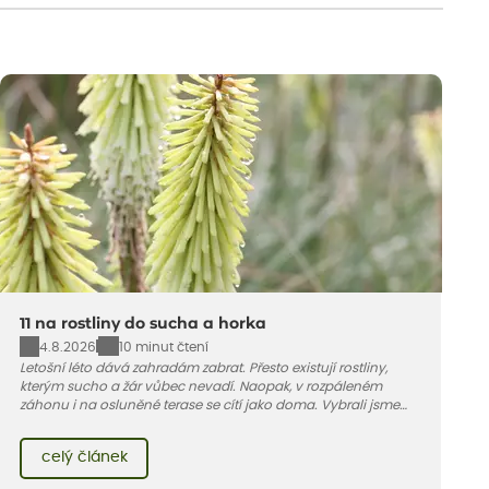
11 na rostliny do sucha a horka
4.8.2026
10 minut čtení
Letošní léto dává zahradám zabrat. Přesto existují rostliny,
kterým sucho a žár vůbec nevadí. Naopak, v rozpáleném
záhonu i na osluněné terase se cítí jako doma. Vybrali jsme
pro vás 11 tipů na odolné druhy, které zvládnou horké a suché
léto bez pravidelné zálivky. Pojďme se podívat, které to jsou.
celý článek