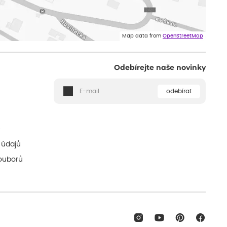
Map data from
OpenStreetMap
Odebírejte naše novinky
odebírat
ě
 údajů
ouborů