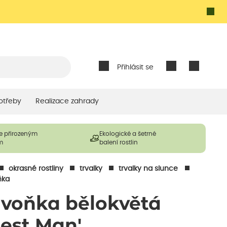
Přihlásit se
otřeby
Realizace zahrady
e přirozeným
Ekologické a šetrné
m
balení rostlin
okrasné rostliny
trvalky
trvalky na slunce
ňka
ivoňka bělokvětá
Best Man'