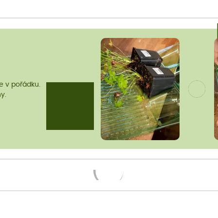
me v pořádku.
y.
Načítám...