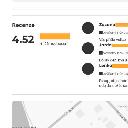
Recenze
Zuzana
ověřený nákup
4.52
Vše přišlo velice
4426 hodnocení
Jarda
ověřený nákup
Dobrý den, byli j
Lenka
ověřený nákup
Eshop, objednání 
odejde, než že se