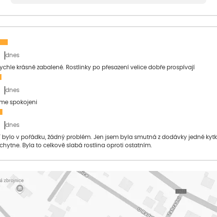
dnes
 rychle krásně zabalené. Rostlinky po přesazení velice dobře prospívají
dnes
sme spokojeni
dnes
bylo v pořádku, žádný problém. Jen jsem byla smutná z dodávky jedné kytky, 
 chytne. Byla to celkově slabá rostlina oproti ostatním.