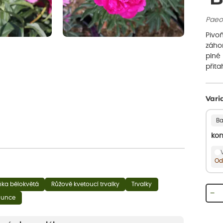
Paeon
Pivoň
záho
plné
přita
Vari
Ba
kon
Od
ňka bělokvětá
Růžově kvetoucí trvalky
Trvalky
−
slunce