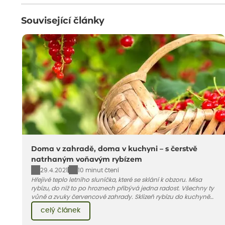
Související články
Doma v zahradě, doma v kuchyni – s čerstvě
natrhaným voňavým rybízem
29.4.2021
10 minut čtení
Hřejivé teplo letního sluníčka, které se sklání k obzoru. Mísa
rybízu, do níž to po hroznech přibývá jedna radost. Všechny ty
vůně a zvuky červencové zahrady. Sklizeň rybízu do kuchyně
vnese neuvěřitelný klid a radost. A taky trochu bezstarostnosti
celý článek
dětství při mlsání babiččina drobenkového koláče s rybízem.