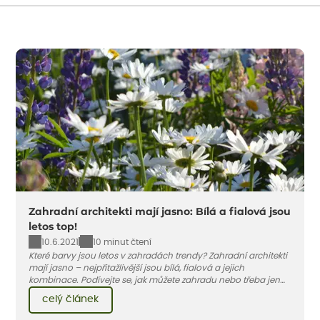
Zahradní architekti mají jasno: Bílá a fialová jsou
letos top!
10.6.2021
10 minut čtení
Které barvy jsou letos v zahradách trendy? Zahradní architekti
mají jasno – nejpřitažlivější jsou bílá, fialová a jejich
kombinace. Podívejte se, jak můžete zahradu nebo třeba jen
jeden záhon, terasu či balkon do bílo-fialových tónů
celý článek
obléknout i vy.