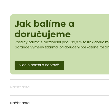
Jak balíme a
doručujeme
Rostliny balíme s maximální péčí. 99,8 % zásilek doručí
Garance výměny zdarma, při doručení poškozené rostlin
více o balení a dopravě
Načíst data
Načíst data