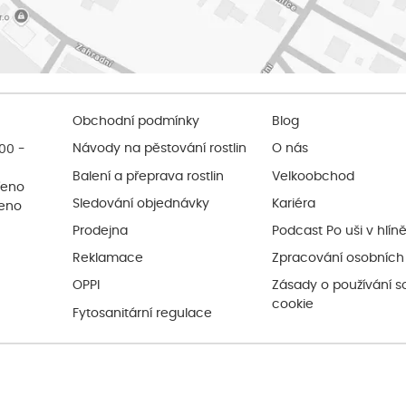
Obchodní podmínky
Blog
:00 -
Návody na pěstování rostlin
O nás
Balení a přeprava rostlin
Velkoobchod
řeno
Sledování objednávky
Kariéra
řeno
Prodejna
Podcast Po uši v hlín
Reklamace
Zpracování osobních
OPPI
Zásady o používání s
cookie
Fytosanitární regulace