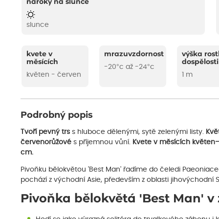
nároky na slunce
slunce
kvete v
mrazuvzdornost
výška rost
měsících
dospělosti
-20°c až -24°c
květen - červen
1 m
Podrobný popis
Tvoří pevný trs
s hluboce dělenými, sytě zelenými listy.
Kvě
červenorůžové
s příjemnou vůní.
Kvete v měsících květen
cm.
Pivoňku bělokvětou 'Best Man' řadíme do čeledi Paeoniacea
pochází z východní Asie, především z oblasti jihovýchodní S
Pivoňka bělokvětá 'Best Man' v