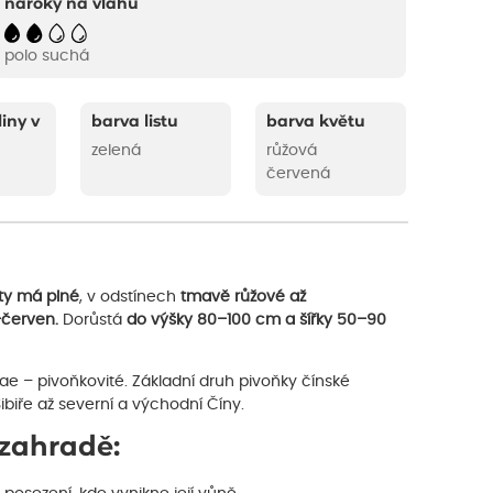
nároky na vláhu
polo suchá
liny v
barva listu
barva květu
zelená
růžová
červená
ty má plné
, v odstínech
tmavě růžové až
–červen.
Dorůstá
do výšky 80–100 cm a šířky 50–90
e – pivoňkovité. Základní druh pivoňky čínské
ibiře až severní a východní Číny.
 zahradě: