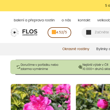
S 
balení a přeprava rostlin
o nás
kontakt
velkoo
4.52/5
Okrasné rostliny
Bylinky
Obrázky slouží pouze pro ilustrační účely a mají reprezentovat
Doručíme v pořádku nebo
Nejširší výběr v ČR
opadavé rostliny dodávány v dormantním stavu a bez listů. R
zdarma vyměníme
10.000+ druhů sk
výška, aby se podpo