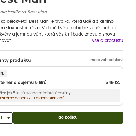
ia lactiflora 'Best Man'
ka bělokvětá 'Best Man' je trvalka, která udělá z jarního
nu slavnostní místo. V době květu nabídne velké, bohatě
 květy a jemnou vůni, která vás k ní bude znovu a znovu
hovat.
Vše o produktu
mapa zahradnictví
anty produktu
lík
tejner o objemu 5 litrů
549
Kč
Více jak 5 kusů skladem
Umístění rostliny:
esíláme během 2-3 pracovních dnů
+
do košíku