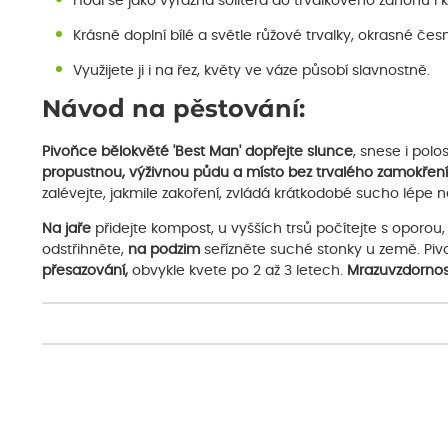
Hodí se jako výrazná solitéra do trvalkového záhonu i k
Krásně doplní bílé a světle růžové trvalky, okrasné čes
Využijete ji i na řez, květy ve váze působí slavnostně.
Návod na pěstování:
Pivoňce bělokvěté 'Best Man' dopřejte slunce
, snese i polos
propustnou, výživnou půdu
a místo bez trvalého zamokření
zalévejte, jakmile zakoření, zvládá krátkodobé sucho lépe 
Na jaře
přidejte kompost, u vyšších trsů počítejte s oporou
odstřihněte,
na podzim
seřízněte suché stonky u země. Piv
přesazování,
obvykle kvete po 2 až 3 letech.
Mrazuvzdornost