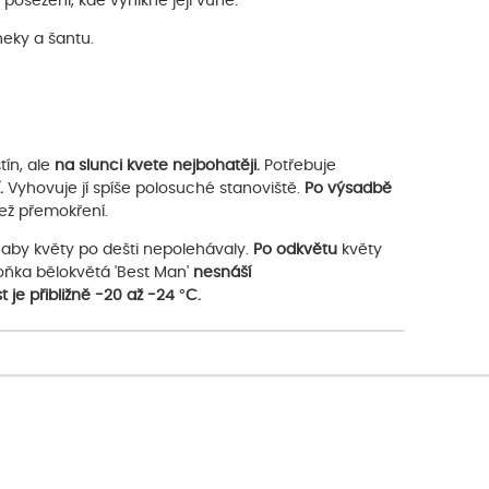
 posezení, kde vynikne její vůně.
neky a šantu.
tín, ale
na slunci kvete nejbohatěji.
Potřebuje
.
Vyhovuje jí spíše polosuché stanoviště.
Po výsadbě
než přemokření.
, aby květy po dešti nepolehávaly.
Po odkvětu
květy
oňka bělokvětá 'Best Man'
nesnáší
 je přibližně -20 až -24 °C.