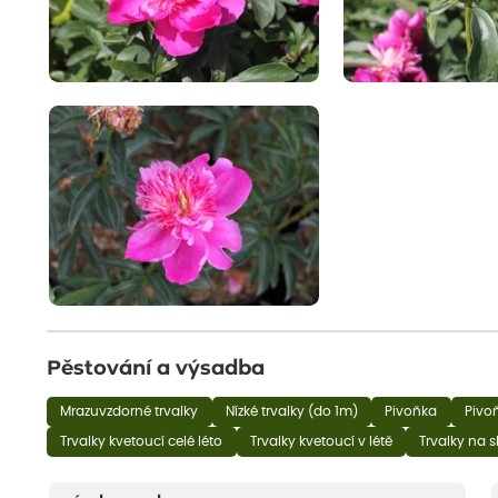
Pěstování a výsadba
Mrazuvzdorné trvalky
Nízké trvalky (do 1m)
Pivoňka
Pivo
Trvalky kvetoucí celé léto
Trvalky kvetoucí v létě
Trvalky na 