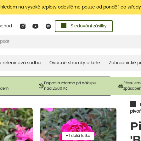
ohledem na vysoké teploty odesíláme pouze od pondělí do středy
bchod
Sledování zásilky
 a zeleninová sadba
Ovocné stromky a keře
Zahradnické p
 prodávané produkty. V závislosti na sezónnosti mohou být
Doprava zdarma při nákupu
Pěstujem
ostliny mohou být také sestřiženy níže, než je uvedená
ladem
nad 2500 Kč
způsobe
řil nový růst.
pivo
P
+ 1 další fotka
'