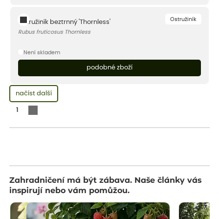
Ostružiník
Ostružiník beztrnný 'Thornless'
Rubus fruticosus Thornless
Není skladem
podobné zboží
načíst další
1
Zahradničení má být zábava. Naše články vás
inspirují nebo vám pomůžou.