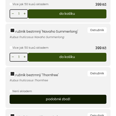
Více jak 50 kusů skladem
399
Kč
−
+
do košíku
Ostružiník
Ostružiník beztrnný 'Navaho Summerlong'
Rubus fruticosus Navaho Summerlong
Více jak 50 kusů skladem
399
Kč
−
+
do košíku
Ostružiník
Ostružiník beztrnný 'Thornfree'
Rubus fruticosus Thornfree
Není skladem
podobné zboží
Ostružiník