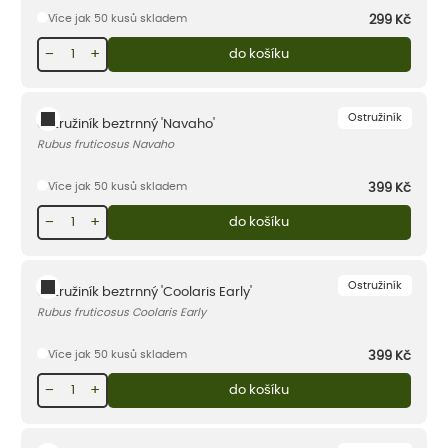
Více jak 50 kusů skladem
299
Kč
−
+
do košíku
Ostružiník
Ostružiník beztrnný 'Navaho'
Rubus fruticosus Navaho
Více jak 50 kusů skladem
399
Kč
−
+
do košíku
Ostružiník
Ostružiník beztrnný 'Coolaris Early'
Rubus fruticosus Coolaris Early
Více jak 50 kusů skladem
399
Kč
−
+
do košíku