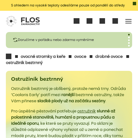
S ohledem na vysoké teploty odesíláme pouze od pondělí do středy
Přihlásit se
Doručíme v pořádku nebo zdarma vyměníme
ovocné stromky a keře
ovoce
drobné ovoce
ostružiník beztrnný
Ostružiník beztrnný
Ostružiník beztrnný je oblíbený, protože nemá trny. Odrůda
‘Coolaris Early’ patří mezi
ranější
beztrnné ostružiny, takže
Vám přinese
sladké plody už na začátku sezóny
.
Pro úspěšné pěstování potřebuje
ostružiník
slunné až
polostinné stanoviště, humózní a propustnou půdu a
ideálně oporu
, ke které se pruty vyvazují. Po sklizni je
důležité odplozené výhony vyřezat až u země a ponechat
mladé pruty, které budou plodit v příštím roce; díky tomu