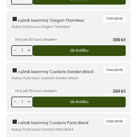
Ostružiník
Ostružiník beztrnný 'Oregon Thornless'
Rubus fruticosus Oregon Thornless
Více jak 50 kusů skladem
399
Kč
−
+
do košíku
Ostružiník
Ostružiník beztrnný 'Coolaris Garden Black'
Rubus fruticosus Coolaris Garden Black
Více jak 50 kusů skladem
399
Kč
−
+
do košíku
Ostružiník
Ostružiník beztrnný 'Coolaris Patio Black'
Rubus fruticosus Coolaris Patio Black