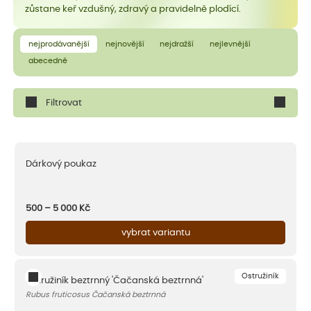
zůstane keř vzdušný, zdravý a pravidelně plodící.
nejprodávanější
nejnovější
nejdražší
nejlevnější
abecedně
Filtrovat
Dárkový poukaz
500 – 5 000
Kč
vybrat variantu
Ostružiník
Ostružiník beztrnný 'Čačanská beztrnná'
Rubus fruticosus Čačanská beztrnná