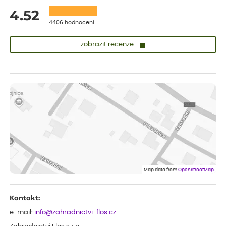
4.52
4406 hodnocení
zobrazit recenze
Lenka
ověřený nákup
před 1 dnem
Měla jsem pouze 1objednavku a zatím jsem spokojená se
sazenicemi
Miroslava
ověřený nákup
před 1 dnem
Rostliny byly v pořádku, dobře zabalené, celková spokojenost.
Dominika
ověřený nákup
před 1 dnem
Doporučuji :). Spokojenost, stromky v pěkném stavu. Jediné, co
Map data from
OpenStreetMap
my chybělo, bylo komunikování nedostupného zboží před
odesláním objednávky, objednali bychom obratem náhradu.
Děkujeme
Kontakt:
e-mail:
info@zahradnictvi-flos.cz