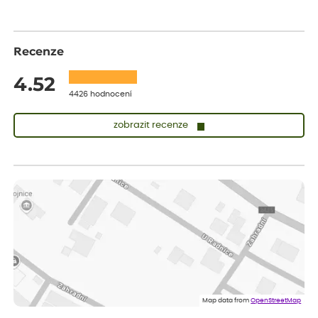
Recenze
4.52
4426 hodnocení
zobrazit recenze
Zuzana
ověřený nákup
dnes
Vše přišlo velice rychle krásně zabalené. Rostlinky po přesazení
velice dobře prospívají
Jarda
ověřený nákup
dnes
Dobrý den, byli jsme spokojeni
Lenka
ověřený nákup
dnes
Eshop, objednání bylo v pořádku, žádný problém. Jen jsem byla
Map data from
OpenStreetMap
smutná z dodávky jedné kytky, která nebyla v nejlepší kondici a i
po zasazení vypadá spíše, že odejde, než že se chytne. Byla to