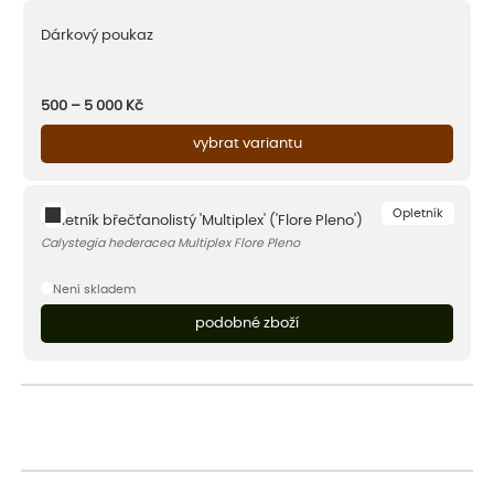
Dárkový poukaz
500 – 5 000
Kč
vybrat variantu
Opletník
Opletník břečťanolistý 'Multiplex' ('Flore Pleno')
Calystegia hederacea Multiplex Flore Pleno
Není skladem
podobné zboží