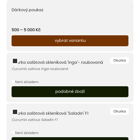
Dárkový poukaz
500 – 5 000
Kč
vybrat variantu
Okurka
Okurka salátová skleníková 'Inga'- roubovaná
Cucumis sativus Inga roubovaná
Není skladem
podobné zboží
Okurka
Okurka salátová skleníková 'Saladin' F1
Cucumis sativus Saladin F1
Není skladem