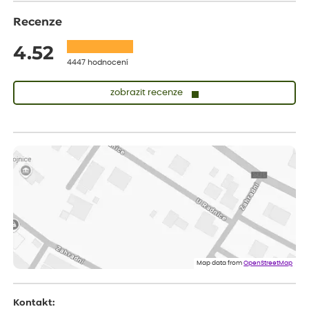
Recenze
4.52
4447 hodnocení
zobrazit recenze
Sandra
ověřený nákup
dnes
vše v naprostém pořádku
Eva
ověřený nákup
před 1 dnem
Velmi spokojená dekuji
Jana
ověřený nákup
před 1 dnem
Flos je nejlepší &#129321;
Map data from
OpenStreetMap
Kontakt: