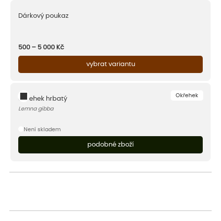
Dárkový poukaz
500 – 5 000
Kč
vybrat variantu
Okřehek
Okřehek hrbatý
Lemna gibba
Není skladem
podobné zboží