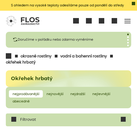
S ohledem na vysoké teploty odesíláme pouze od pondělí do středy
Přihlásit se
Doručíme v pořádku nebo zdarma vyměníme
okrasné rostliny
vodní a bahenní rostliny
okřehek hrbatý
Okřehek hrbatý
nejprodávanější
nejnovější
nejdražší
nejlevnější
abecedně
Filtrovat