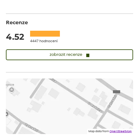
Recenze
4.52
4447 hodnocení
zobrazit recenze
Sandra
ověřený nákup
dnes
vše v naprostém pořádku
Eva
ověřený nákup
dnes
Velmi spokojená dekuji
Jana
ověřený nákup
dnes
Flos je nejlepší &#129321;
Map data from
OpenStreetMap