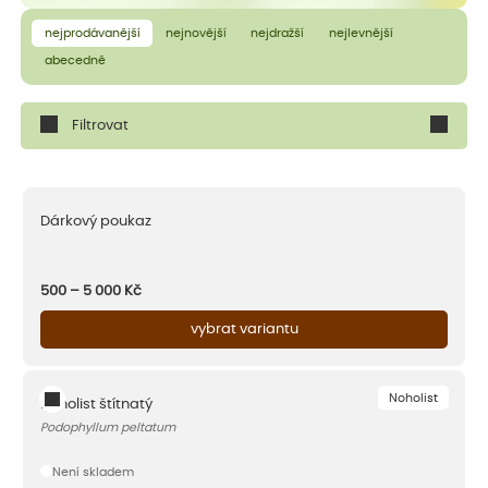
nejprodávanější
nejnovější
nejdražší
nejlevnější
abecedně
Filtrovat
Dárkový poukaz
500 – 5 000
Kč
vybrat variantu
Noholist
Noholist štítnatý
Podophyllum peltatum
Není skladem