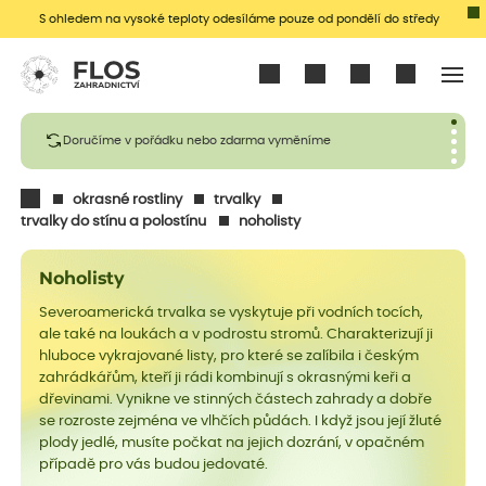
S ohledem na vysoké teploty odesíláme pouze od pondělí do středy
Přihlásit se
Doručíme v pořádku nebo zdarma vyměníme
okrasné rostliny
trvalky
trvalky do stínu a polostínu
noholisty
Noholisty
Severoamerická trvalka se vyskytuje při vodních tocích,
ale také na loukách a v podrostu stromů. Charakterizují ji
hluboce vykrajované listy, pro které se zalíbila i českým
zahrádkářům, kteří ji rádi kombinují s okrasnými keři a
dřevinami. Vynikne ve stinných částech zahrady a dobře
se rozroste zejména ve vlhčích půdách. I když jsou její žluté
plody jedlé, musíte počkat na jejich dozrání, v opačném
případě pro vás budou jedovaté.