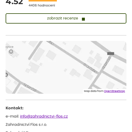
4.52
4406 hodnocení
zobrazit recenze
Lenka
ověřený nákup
před 1 dnem
Měla jsem pouze 1objednavku a zatím jsem spokojená se
sazenicemi
Miroslava
ověřený nákup
před 1 dnem
Rostliny byly v pořádku, dobře zabalené, celková spokojenost.
Dominika
ověřený nákup
před 1 dnem
Doporučuji :). Spokojenost, stromky v pěkném stavu. Jediné, co
Map data from
OpenStreetMap
my chybělo, bylo komunikování nedostupného zboží před
odesláním objednávky, objednali bychom obratem náhradu.
Děkujeme
Kontakt:
e-mail:
info@zahradnictvi-flos.cz
Zahradnictví Flos s.r.o.