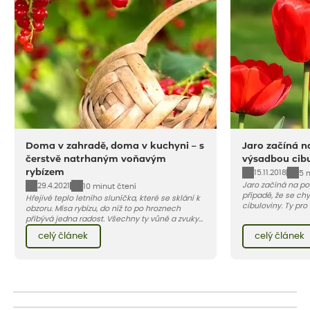
Doma v zahradě, doma v kuchyni – s
Jaro začíná n
čerstvě natrhaným voňavým
výsadbou cibu
rybízem
15.11.2018
5 
Jaro začíná na po
29.4.2021
10 minut čtení
případě, že se chy
Hřejivé teplo letního sluníčka, které se sklání k
cibuloviny. Ty pro
obzoru. Mísa rybízu, do níž to po hroznech
projít fází chladu
přibývá jedna radost. Všechny ty vůně a zvuky
přibližně v polovin
červencové zahrady. Sklizeň rybízu do kuchyně
celý článek
celý článek
začínáme s expedi
vnese neuvěřitelný klid a radost. A taky trochu
podzim 2018 – jeji
bezstarostnosti dětství při mlsání babiččina
týden. Když objed
drobenkového koláče s rybízem.
na vás ty nejžádan