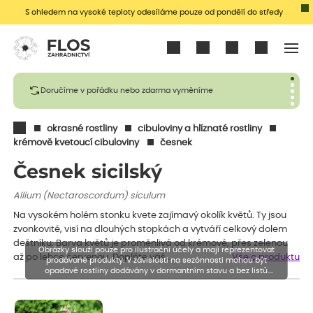
S ohledem na vysoké teploty odesíláme pouze od pondělí do středy
Přihlásit se
Doručíme v pořádku nebo zdarma vyměníme
okrasné rostliny
cibuloviny a hlíznaté rostliny
krémově kvetoucí cibuloviny
česnek
Česnek sicilský
Allium (Nectaroscordum) siculum
Na vysokém holém stonku kvete zajímavý okolík květů. Ty jsou
zvonkovité, visí na dlouhých stopkách a vytváří celkový dolem
deštníku. Barva květů je proměnlivá od krémové, přes zelenou
Obrázky slouží pouze pro ilustrační účely a mají reprezentovat
až po lehce červenou. Doplňte váš…
Vše o produktu
prodávané produkty. V závislosti na sezónnosti mohou být
opadavé rostliny dodávány v dormantním stavu a bez listů.
Rostliny mohou být také sestřiženy níže, než je uvedená výška,
aby se podpořil nový růst.