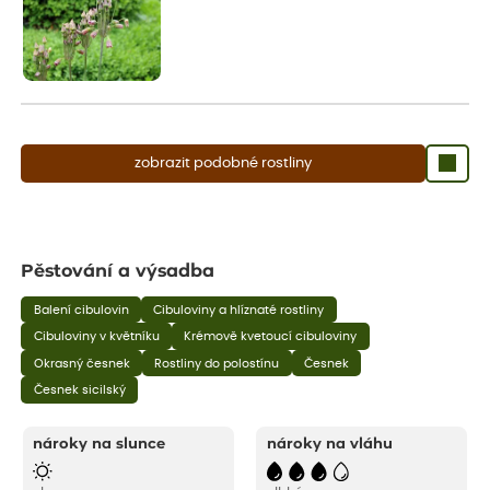
zobrazit podobné rostliny
Pěstování a výsadba
Balení cibulovin
Cibuloviny a hlíznaté rostliny
Cibuloviny v květníku
Krémově kvetoucí cibuloviny
Okrasný česnek
Rostliny do polostínu
Česnek
Česnek sicilský
nároky na slunce
nároky na vláhu