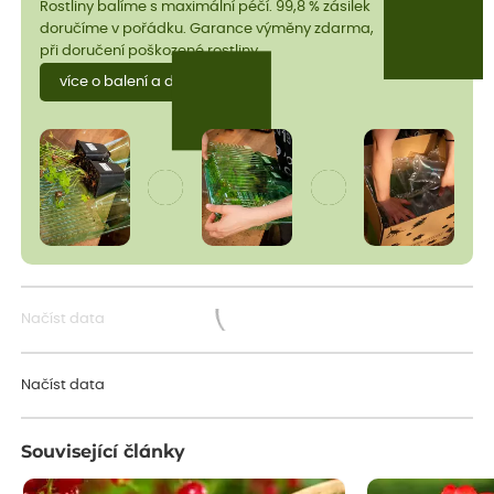
Rostliny balíme s maximální péčí. 99,8 % zásilek
doručíme v pořádku. Garance výměny zdarma,
při doručení poškozené rostliny.
více o balení a dopravě
Načíst data
Načítám...
Načíst data
Související články