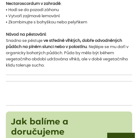
Nectaroscordum v zahradě:
• Hodí se do pozadí záhonu
• Vytvoří zajímavé lemování
• Zkombinujte s bohyškou nebo pelyňkem
Návod na pěstování:
Snadno se pěstuje
ve středně vlhkých, dobře odvodněných
půdách na plném slunci nebo v polostínu
. Nejlépe se mu daří v
organicky bohatých půdách. Půda by měla být během
vegetačního období udržována vlhká, ale v době vegetačního
klidu toleruje sucho.
Jak balíme a
doručujeme