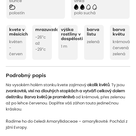
slunce
vlhká
polostín
polo suchá
kvete v
mrazuvzdornost
výška
barva
barva
měsících
rostliny v
listu
květu
-26°c
dospělosti
květen
zelená
krémová
až
1 m
-
červená
-29°c
červen
zelená
Podrobný popis
Na vysokém holém stonku kvete zajímavý
okolík květů
. Ty jsou
zvonkovité, visí na dlouhých stopkách a vytváří celkový dolem
deštníku
.
Barva květů je proměnlivá
od krémové, přes zelenou
až po lehce červenou. Doplňte váš záhon touto jedinečnou
kráskou.
Řadíme ho do čeledi Amaryllidaceae – amarylkovité. Pochází z
jižní Evropy.