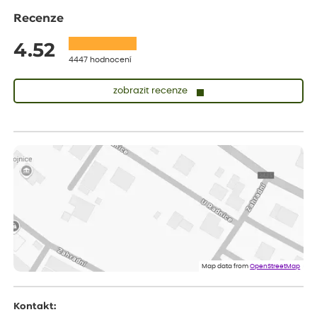
Recenze
4.52
4447 hodnocení
zobrazit recenze
Sandra
ověřený nákup
dnes
vše v naprostém pořádku
Eva
ověřený nákup
dnes
Velmi spokojená dekuji
Jana
ověřený nákup
dnes
Flos je nejlepší &#129321;
Map data from
OpenStreetMap
Kontakt: