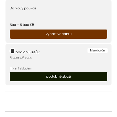
Dárkový poukaz
500 – 5 000
Kč
vybrat variantu
Myrobalán
Myrobalán Blireův
Prunus blireana
Není skladem
podobné zboží