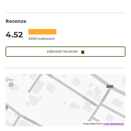
Recenze
4.52
4406 hodnocení
zobrazit recenze
Lenka
ověřený nákup
dnes
Měla jsem pouze 1objednavku a zatím jsem spokojená se
sazenicemi
Miroslava
ověřený nákup
dnes
Rostliny byly v pořádku, dobře zabalené, celková spokojenost.
Dominika
ověřený nákup
dnes
Doporučuji :). Spokojenost, stromky v pěkném stavu. Jediné, co
Map data from
OpenStreetMap
my chybělo, bylo komunikování nedostupného zboží před
odesláním objednávky, objednali bychom obratem náhradu.