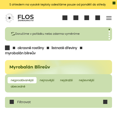
S ohledem na vysoké teploty odesíláme pouze od pondělí do středy
Přihlásit se
Doručíme v pořádku nebo zdarma vyměníme
okrasné rostliny
listnaté dřeviny
myrobalán blireův
Myrobalán Blireův
nejprodávanější
nejnovější
nejdražší
nejlevnější
abecedně
Filtrovat