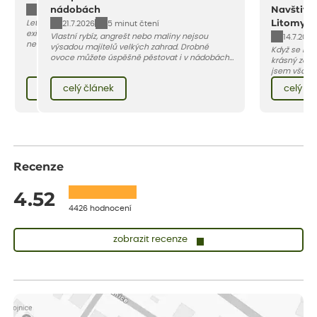
nádobách
Navštivt
4.8.2026
10 minut čtení
Letošní léto dává zahradám zabrat. Přesto
Litomyšli
21.7.2026
5 minut čtení
existují rostliny, kterým sucho a žár vůbec
Vlastní rybíz, angrešt nebo maliny nejsou
14.7.2026
nevadí. Naopak, v rozpáleném záhonu i na
výsadou majitelů velkých zahrad. Drobné
Když se řekn
osluněné terase se cítí jako doma. Vybrali jsme
ovoce můžete úspěšně pěstovat i v nádobách
krásný záme
pro vás 11 tipů na odolné druhy, které zvládnou
na balkoně, terase nebo malém dvorku. Stačí
jsem však z
horké a suché léto bez pravidelné zálivky.
vybrat vhodnou odrůdu, dostatečně velký
Zdeňka Kopal
Pojďme se podívat, které to jsou.
celý článek
celý článek
celý čl
květináč a dodržet pár základních pravidel. V
záplavě kve
tomto článku vám poradíme, jak na to.
než slova, 
tento jedine
Recenze
4.52
4426 hodnocení
zobrazit recenze
Zuzana
ověřený nákup
před 1 dnem
Vše přišlo velice rychle krásně zabalené. Rostlinky po přesazení
velice dobře prospívají