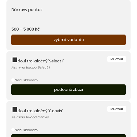
Dárkový poukaz
500 – 5 000
Kč
vybrat variantu
Muďoul
Muďoul trojlaločný 'Select 1'
Asimina triloba Select 1
Není skladem
podobné zboží
Muďoul
Muďoul trojlaločný 'Convis'
Asimina triloba Convis
Není skladem