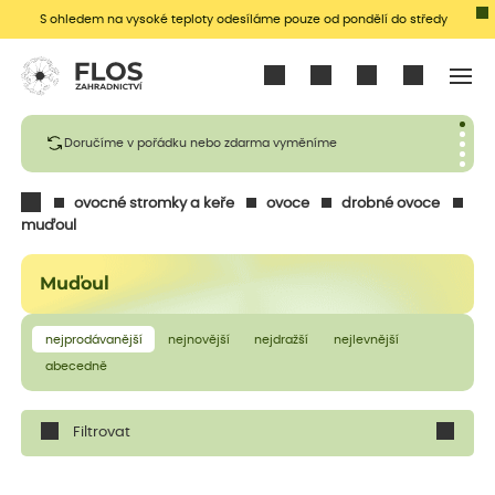
S ohledem na vysoké teploty odesíláme pouze od pondělí do středy
Přihlásit se
Doručíme v pořádku nebo zdarma vyměníme
ovocné stromky a keře
ovoce
drobné ovoce
muďoul
Muďoul
nejprodávanější
nejnovější
nejdražší
nejlevnější
abecedně
Filtrovat