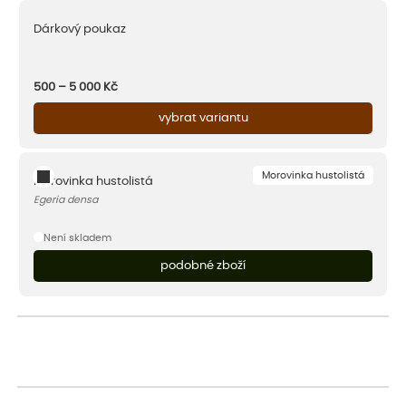
Dárkový poukaz
500 – 5 000
Kč
vybrat variantu
Morovinka hustolistá
Morovinka hustolistá
Egeria densa
Není skladem
podobné zboží