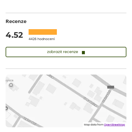
Recenze
4.52
4426 hodnocení
zobrazit recenze
Zuzana
ověřený nákup
dnes
Vše přišlo velice rychle krásně zabalené. Rostlinky po přesazení
velice dobře prospívají
Jarda
ověřený nákup
před 1 dnem
Dobrý den, byli jsme spokojeni
Lenka
ověřený nákup
před 1 dnem
Eshop, objednání bylo v pořádku, žádný problém. Jen jsem byla
Map data from
OpenStreetMap
smutná z dodávky jedné kytky, která nebyla v nejlepší kondici a i
po zasazení vypadá spíše, že odejde, než že se chytne. Byla to