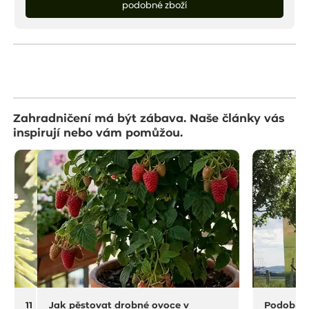
podobné zboží
Zahradničení má být zábava. Naše články vás
inspirují nebo vám pomůžou.
11 na rostliny do sucha a horka
Jak pěstovat drobné ovoce v
Podobný 