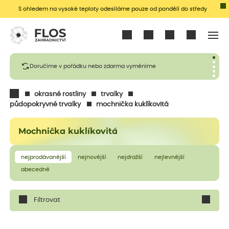
S ohledem na vysoké teploty odesíláme pouze od pondělí do středy
Přihlásit se
Doručíme v pořádku nebo zdarma vyměníme
okrasné rostliny
trvalky
půdopokryvné trvalky
mochnička kuklíkovitá
Mochnička kuklíkovitá
nejprodávanější
nejnovější
nejdražší
nejlevnější
abecedně
Filtrovat