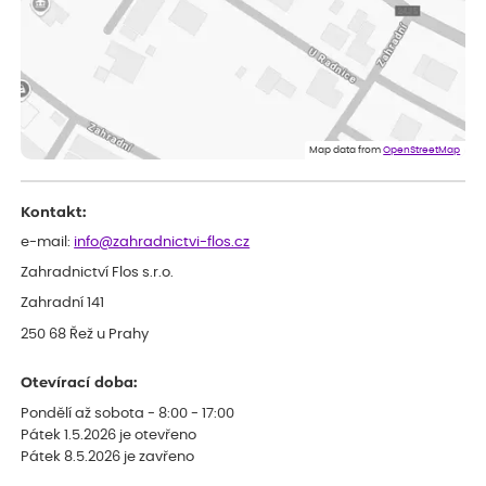
Miroslava
ověřený nákup
před 1 dnem
Rostliny byly v pořádku, dobře zabalené, celková spokojenost.
Dominika
ověřený nákup
před 1 dnem
Doporučuji :). Spokojenost, stromky v pěkném stavu. Jediné, co
Map data from
OpenStreetMap
my chybělo, bylo komunikování nedostupného zboží před
odesláním objednávky, objednali bychom obratem náhradu.
Děkujeme
Kontakt:
e-mail:
info@zahradnictvi-flos.cz
Zahradnictví Flos s.r.o.
Zahradní 141
250 68 Řež u Prahy
Otevírací doba:
Pondělí až sobota - 8:00 - 17:00
Pátek 1.5.2026 je otevřeno
Pátek 8.5.2026 je zavřeno