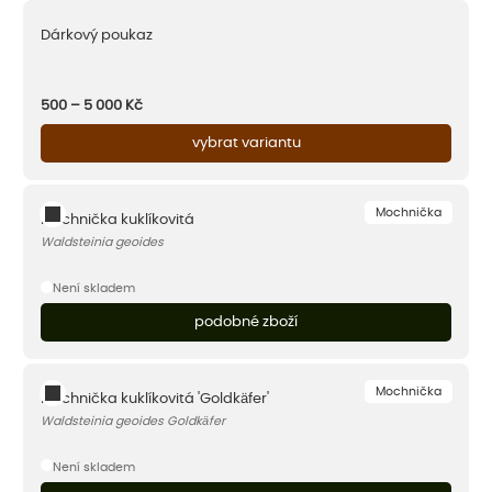
Dárkový poukaz
500 – 5 000
Kč
vybrat variantu
Mochnička
Mochnička kuklíkovitá
Waldsteinia geoides
Není skladem
podobné zboží
Mochnička
Mochnička kuklíkovitá 'Goldkäfer'
Waldsteinia geoides Goldkäfer
Není skladem