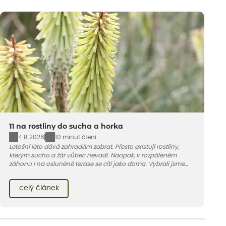
11 na rostliny do sucha a horka
4.8.2026
10 minut čtení
Letošní léto dává zahradám zabrat. Přesto existují rostliny,
kterým sucho a žár vůbec nevadí. Naopak, v rozpáleném
záhonu i na osluněné terase se cítí jako doma. Vybrali jsme
pro vás 11 tipů na odolné druhy, které zvládnou horké a suché
léto bez pravidelné zálivky. Pojďme se podívat, které to jsou.
celý článek