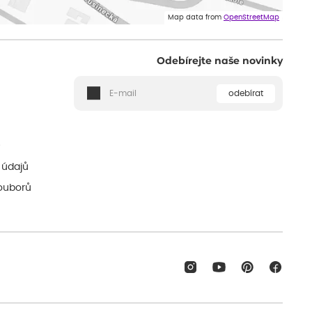
Map data from
OpenStreetMap
Odebírejte naše novinky
odebírat
ě
 údajů
ouborů