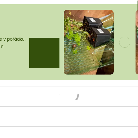
me v pořádku.
y.
Načítám...