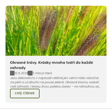
Okrasné trávy. Krásky mnoha tváří do každé
zahrady
10.6.2021
5 minut čtení
Jsou dekorativní, v naprosté většině jen velmi málo náročné
na péči a už dlouho ne pouze zelené. Okrasné traviny ozdobí
vaši zahradu i terasu živou paletou barev – ne náhodnou se
jedna z nejoblíbenějších jmenuje ozdobnice.
celý článek