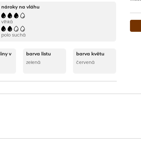
nároky na vláhu
vlhká
polo suchá
liny v
barva listu
barva květu
zelená
červená