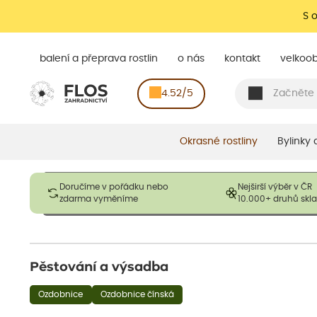
S 
balení a přeprava rostlin
o nás
kontakt
velkoo
4.52/5
Okrasné rostliny
Bylinky
Obrázky slouží pouze pro ilustrační účely a mají reprezentovat
Doručíme v pořádku nebo
Nejširší výběr v ČR
opadavé rostliny dodávány v dormantním stavu a bez listů. R
zdarma vyměníme
10.000+ druhů sk
výška, aby se podpo
Pěstování a výsadba
Ozdobnice
Ozdobnice čínská