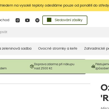
ohledem na vysoké teploty odesíláme pouze od pondělí do středy
bchod
Sledování zásilky
 a zeleninová sadba
Ovocné stromky a keře
Zahradnické p
 prodávané produkty. V závislosti na sezónnosti mohou být
Doprava zdarma při nákupu
Pěstujem
ostliny mohou být také sestřiženy níže, než je uvedená
ladem
nad 2500 Kč
způsobe
řil nový růst.
O
'
Misca