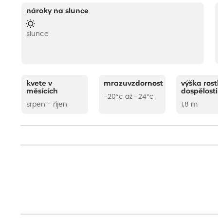
nároky na slunce
slunce
kvete v
mrazuvzdornost
výška rost
měsících
dospělosti
-20°c až -24°c
srpen - říjen
1,8 m