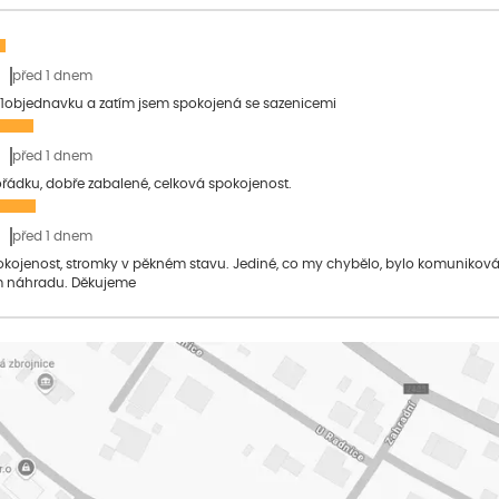
před 1 dnem
1objednavku a zatím jsem spokojená se sazenicemi
před 1 dnem
pořádku, dobře zabalené, celková spokojenost.
před 1 dnem
pokojenost, stromky v pěkném stavu. Jediné, co my chybělo, bylo komuniko
 náhradu. Děkujeme