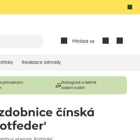
Přihlásit se
otřeby
Realizace zahrady
e přirozeným
Ekologické a šetrné
m
balení rostlin
zdobnice čínská
Rotfeder'
nthus sinensis 'Rotfeder'