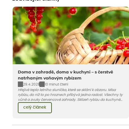
Doma v zahradě, doma v kuchyni – s čerstvě
natrhaným voňavým rybízem
29.4.2021
10 minut čtení
Hřejivé teplo letního sluníčka, které se sklání k obzoru. Mísa
rybízu, do níž to po hroznech přibývá jedna radost. Všechny ty
vůně a zvuky červencové zahrady. Sklizeň rybízu do kuchyně
vnese neuvěřitelný klid a radost. A taky trochu bezstarostnosti
celý článek
dětství při mlsání babiččina drobenkového koláče s rybízem.