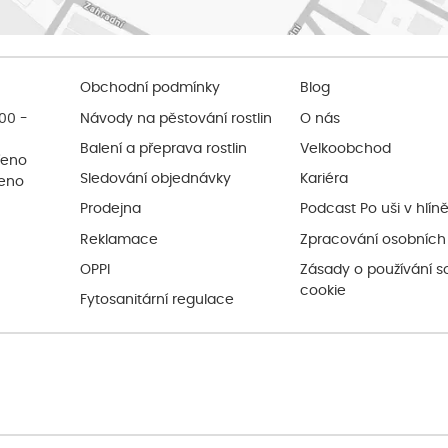
Obchodní podmínky
Blog
:00 -
Návody na pěstování rostlin
O nás
Balení a přeprava rostlin
Velkoobchod
řeno
Sledování objednávky
Kariéra
řeno
Prodejna
Podcast Po uši v hlín
Reklamace
Zpracování osobních
OPPI
Zásady o používání s
cookie
Fytosanitární regulace