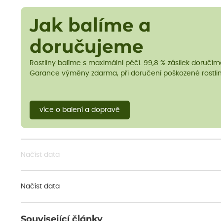
Jak balíme a
doručujeme
Rostliny balíme s maximální péčí. 99,8 % zásilek doručí
Garance výměny zdarma, při doručení poškozené rostlin
více o balení a dopravě
Načíst data
Načíst data
Související články