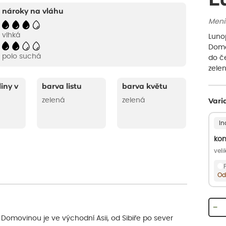
nároky na vláhu
Meni
vlhká
Lunop
Domov
polo suchá
do č
zelen
liny v
barva listu
barva květu
zelená
zelená
Vari
In
kon
veli
Od
−
 Domovinou je ve východní Asii, od Sibiře po sever