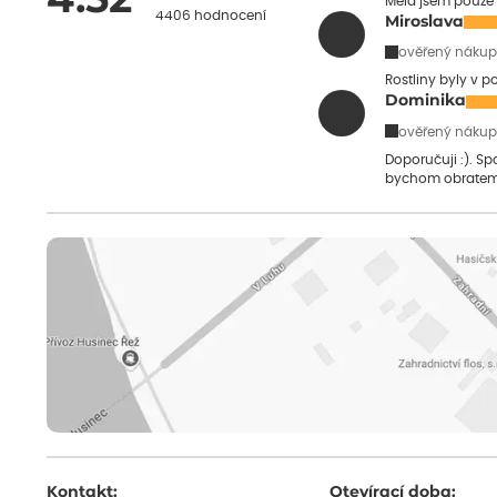
4.52
Měla jsem pouze 
4406 hodnocení
Miroslava
ověřený nákup
Rostliny byly v 
Dominika
ověřený nákup
Doporučuji :). S
bychom obratem
Kontakt:
Otevírací doba: