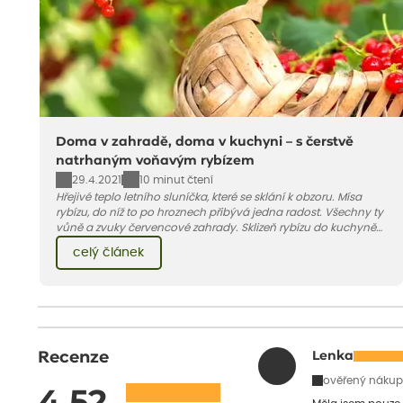
Doma v zahradě, doma v kuchyni – s čerstvě
natrhaným voňavým rybízem
29.4.2021
10 minut čtení
Hřejivé teplo letního sluníčka, které se sklání k obzoru. Mísa
rybízu, do níž to po hroznech přibývá jedna radost. Všechny ty
vůně a zvuky červencové zahrady. Sklizeň rybízu do kuchyně
vnese neuvěřitelný klid a radost. A taky trochu bezstarostnosti
celý článek
dětství při mlsání babiččina drobenkového koláče s rybízem.
Recenze
Lenka
ověřený nákup