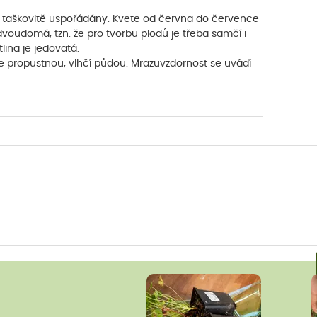
ou taškovitě uspořádány. Kvete od června do července
dvoudomá, tzn. že pro tvorbu plodů je třeba samčí i
lina je jedovatá.
e propustnou, vlhčí půdou. Mrazuvzdornost se uvádí