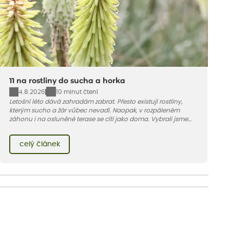
11 na rostliny do sucha a horka
4.8.2026
10 minut čtení
Letošní léto dává zahradám zabrat. Přesto existují rostliny,
kterým sucho a žár vůbec nevadí. Naopak, v rozpáleném
záhonu i na osluněné terase se cítí jako doma. Vybrali jsme
pro vás 11 tipů na odolné druhy, které zvládnou horké a suché
léto bez pravidelné zálivky. Pojďme se podívat, které to jsou.
celý článek