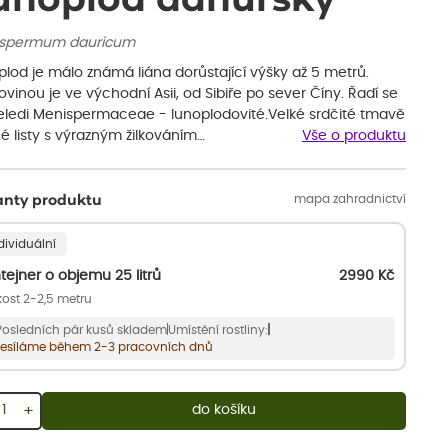
spermum dauricum
lod je málo známá liána dorůstající výšky až 5 metrů.
inou je ve východní Asii, od Sibiře po sever Číny. Řadí se
eledi Menispermaceae - lunoplodovité.Velké srdčité tmavě
é listy s výrazným žilkováním…
Vše o produktu
mapa zahradnictví
anty produktu
dividuální
tejner o objemu 25 litrů
2990
Kč
kost 2-2,5 metru
Posledních pár kusů skladem
Umístění rostliny:
esíláme během 2-3 pracovních dnů
+
do košíku