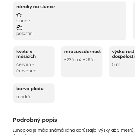
nároky na slunce
slunce
polostín
kvete v
mrazuvzdornost
výška rost
měsících
dospělosti
-23°c až -26°c
červen -
5 m
červenec
barva plodu
modrá
Podrobný popis
Lunoplod je málo známá liána dorůstající výšky až 5 metrů.