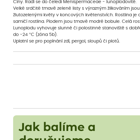
Číny. Řadí se do čeledi Menispermaceae - lunoplodovité.
Velké srdčité tmavě zelené listy s výrazným žilkováním js
žlutozelenými květy v koncových květenstvích. Rostlina je 
samičí rostlina. Plodem jsou tmavě modré bobule. Celá rost
Lunoplodu vyhovuje slunné či polostinné stanoviště s dobř
do -24 °C (zóna 5b).
Uplatní se pro popínání zdí, pergol, sloupů či plotů.
Jak balíme a