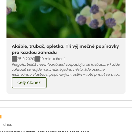
Akébie, trubač, opletka. Tři výjimečné popínavky
pro každou zahradu
25.9.2020
10 minut čtení
Pergola, treláž, nevzhledná zeď, rozpadající se fasáda... v každé
zahradě se najde minimálně jedno místo, kde oceníte
jedinečnou vlastnost popínavých rostlin – totiž pnout se, a to
ať už s oporu či bez ní. A pokud podobných míst máte v
celý článek
zahradě víc, máme pro vás tipy na tři popínavky, které vám
budou dělat radost každá jiným způsobem – jedna rychlým
růstem, druhá nádhernými květy, třetí jedlými plody.
dnes