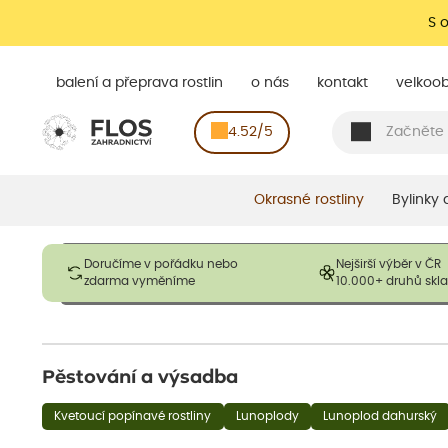
S 
balení a přeprava rostlin
o nás
kontakt
velkoo
4.52/5
Okrasné rostliny
Bylinky
Obrázky slouží pouze pro ilustrační účely a mají reprezentovat
Doručíme v pořádku nebo
Nejširší výběr v ČR
opadavé rostliny dodávány v dormantním stavu a bez listů. R
zdarma vyměníme
10.000+ druhů sk
výška, aby se podpo
Pěstování a výsadba
Kvetoucí popínavé rostliny
Lunoplody
Lunoplod dahurský