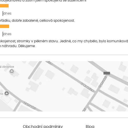
1objednavku a zatím jsem spokojená se sazenicemi
dnes
pořádku, dobře zabalené, celková spokojenost.
dnes
pokojenost, stromky v pěkném stavu. Jediné, co my chybělo, bylo komuniko
 náhradu. Děkujeme
Obchodní podmínky
Blog