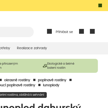
Přihlásit se
otřeby
Realizace zahrady
e přirozeným
Ekologické a šetrné
m
balení rostlin
okrasné rostliny
popínavé rostliny
ucí popínavé rostliny
lunoplody
aritní rostlina, obtížná k sehnání
unoplod dahurský