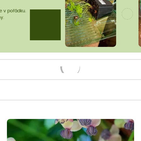
me v pořádku.
y.
Načítám...