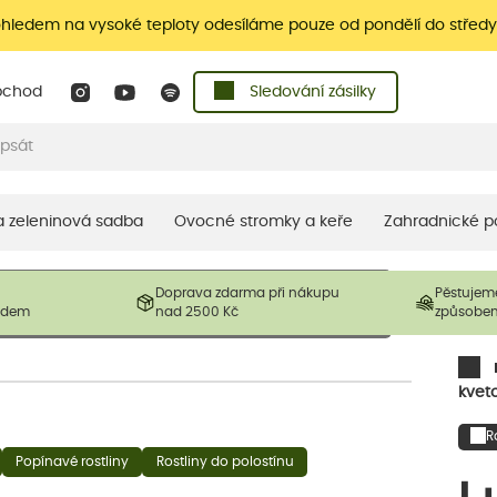
ohledem na vysoké teploty odesíláme pouze od pondělí do středy
bchod
Sledování zásilky
 a zeleninová sadba
Ovocné stromky a keře
Zahradnické p
 prodávané produkty. V závislosti na sezónnosti mohou být
Doprava zdarma při nákupu
Pěstujem
ostliny mohou být také sestřiženy níže, než je uvedená
ladem
nad 2500 Kč
způsobe
řil nový růst.
kveto
R
Popínavé rostliny
Rostliny do polostínu
L