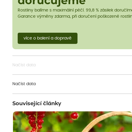
doručujeme
Rostliny balíme s maximální péčí. 99,8 % zásilek doručí
Garance výměny zdarma, při doručení poškozené rostlin
více o balení a dopravě
Načíst data
Načíst data
Související články