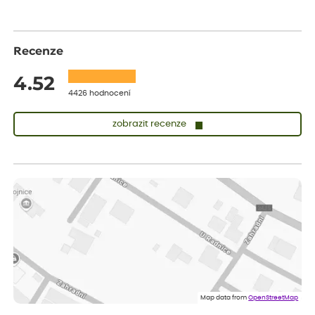
Recenze
4.52
4426 hodnocení
zobrazit recenze
Zuzana
ověřený nákup
před 1 dnem
Vše přišlo velice rychle krásně zabalené. Rostlinky po přesazení
velice dobře prospívají
Jarda
ověřený nákup
před 1 dnem
Dobrý den, byli jsme spokojeni
Lenka
ověřený nákup
před 1 dnem
Eshop, objednání bylo v pořádku, žádný problém. Jen jsem byla
Map data from
OpenStreetMap
smutná z dodávky jedné kytky, která nebyla v nejlepší kondici a i
po zasazení vypadá spíše, že odejde, než že se chytne. Byla to