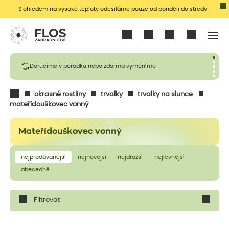
S ohledem na vysoké teploty odesíláme pouze od pondělí do středy
Přihlásit se
Doručíme v pořádku nebo zdarma vyměníme
okrasné rostliny
trvalky
trvalky na slunce
mateřídouškovec vonný
Mateřídouškovec vonný
nejprodávanější
nejnovější
nejdražší
nejlevnější
abecedně
Filtrovat