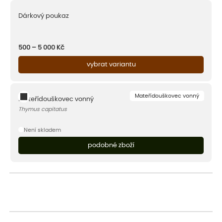
Dárkový poukaz
500 – 5 000
Kč
vybrat variantu
Mateřídouškovec vonný
Mateřídouškovec vonný
Thymus capitatus
Není skladem
podobné zboží