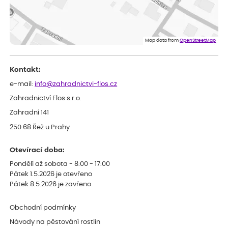
Dobrý den, byli jsme spokojeni
Lenka
ověřený nákup
před 1 dnem
Eshop, objednání bylo v pořádku, žádný problém. Jen jsem byla
Map data from
OpenStreetMap
smutná z dodávky jedné kytky, která nebyla v nejlepší kondici a i
po zasazení vypadá spíše, že odejde, než že se chytne. Byla to
celkově slabá rostlina oproti ostatním.
Kontakt:
e-mail:
info@zahradnictvi-flos.cz
Zahradnictví Flos s.r.o.
Zahradní 141
250 68 Řež u Prahy
Otevírací doba:
Pondělí až sobota - 8:00 - 17:00
Pátek 1.5.2026 je otevřeno
Pátek 8.5.2026 je zavřeno
Obchodní podmínky
Návody na pěstování rostlin