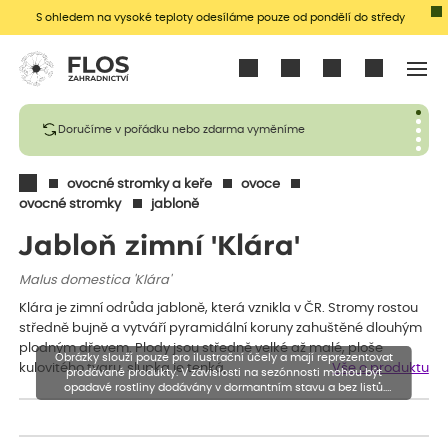
S ohledem na vysoké teploty odesíláme pouze od pondělí do středy
Přihlásit se
Doručíme v pořádku nebo zdarma vyměníme
ovocné stromky a keře
ovoce
ovocné stromky
jabloně
Jabloň zimní 'Klára'
Malus domestica 'Klára'
Klára je zimní odrůda jabloně, která vznikla v ČR. Stromy rostou
středně bujně a vytváří pyramidální koruny zahuštěné dlouhým
plodným dřevem. Plody jsou středně velké až malé, ploše
Obrázky slouží pouze pro ilustrační účely a mají reprezentovat
kulovitého tvaru, slupka je tenká,…
Vše o produktu
prodávané produkty. V závislosti na sezónnosti mohou být
opadavé rostliny dodávány v dormantním stavu a bez listů.
Rostliny mohou být také sestřiženy níže, než je uvedená výška,
aby se podpořil nový růst.