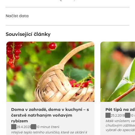
Načítám...
Načíst data
Související články
Doma v zahradě, doma v kuchyni – s
Pět tipů na z
čerstvě natrhaným voňavým
25.2.2019
10
rybízem
Malé vzrůstem, ve
chuťovým zážitke
29.4.2021
10 minut čtení
vybrali do speciál
Hřejivé teplo letního sluníčka, které se sklání k
ovoce, budou sluše