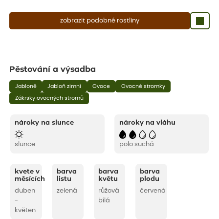
zobrazit podobné rostliny
Pěstování a výsadba
Jabloně
Jabloň zimní
Ovoce
Ovocné stromky
Zákrsky ovocných stromů
nároky na slunce
nároky na vláhu
slunce
polo suchá
kvete v
barva
barva
barva
měsících
listu
květu
plodu
duben
zelená
růžová
červená
-
bílá
květen