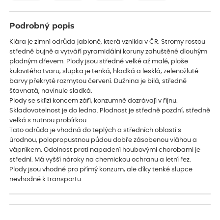
Podrobný popis
Klára je zimní odrůda jabloně, která vznikla v ČR. Stromy rostou
středně bujně a vytváří pyramidální koruny zahuštěné dlouhým
plodným dřevem. Plody jsou středně velké až malé, ploše
kulovitého tvaru, slupka je tenká, hladká a lesklá, zelenožluté
barvy překryté rozmytou červení. Dužnina je bílá, středně
šťavnatá, navinule sladká.
Plody se sklízí koncem září, konzumně dozrávají v říjnu.
Skladovatelnost je do ledna. Plodnost je středně pozdní, středně
velká s nutnou probírkou.
Tato odrůda je vhodná do teplých a středních oblastí s
úrodnou, polopropustnou půdou dobře zásobenou vláhou a
vápníkem. Odolnost proti napadení houbovými chorobami je
střední. Má vyšší nároky na chemickou ochranu a letní řez.
Plody jsou vhodné pro přímý konzum, ale díky tenké slupce
nevhodné k transportu.