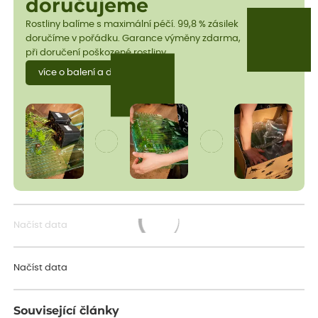
doručujeme
Rostliny balíme s maximální péčí. 99,8 % zásilek
doručíme v pořádku. Garance výměny zdarma,
při doručení poškozené rostliny.
více o balení a dopravě
Načíst data
Načítám...
Načíst data
Související články