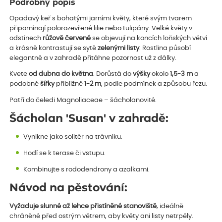
Podrobný popis
Opadavý keř s bohatými jarními květy, které svým tvarem
připomínají polorozevřené lilie nebo tulipány. Velké květy v
odstínech
růžově červené
se objevují na koncích loňských větví
a krásně kontrastují se sytě
zelenými listy
. Rostlina působí
elegantně a v zahradě přitáhne pozornost už z dálky.
Kvete
od dubna do května
. Dorůstá do
výšky
okolo
1,5-3 m
a
podobné
šířky
přibližně
1-2 m
, podle podmínek a způsobu řezu.
Patří do čeledi Magnoliaceae – šácholanovité.
Šácholan 'Susan' v zahradě:
Vynikne jako solitér na trávníku.
Hodí se k terase či vstupu.
Kombinujte s rododendrony a azalkami.
Návod na pěstování:
Vyžaduje slunné až lehce přistíněné stanoviště
, ideálně
chráněné před ostrým větrem, aby květy ani listy netrpěly.