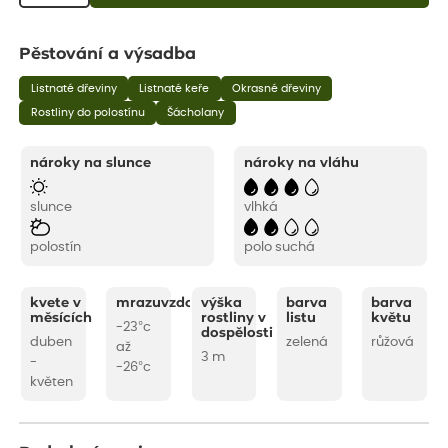
Pěstování a výsadba
Listnaté dřeviny
Listnaté keře
Okrasné dřeviny
Rostliny do polostínu
Šácholany
nároky na slunce
nároky na vláhu
slunce
vlhká
polostín
polo suchá
kvete v
mrazuvzdornost
výška
barva
barva
měsících
rostliny v
listu
květu
-23°c
dospělosti
duben
zelená
růžová
až
3 m
-
-26°c
květen