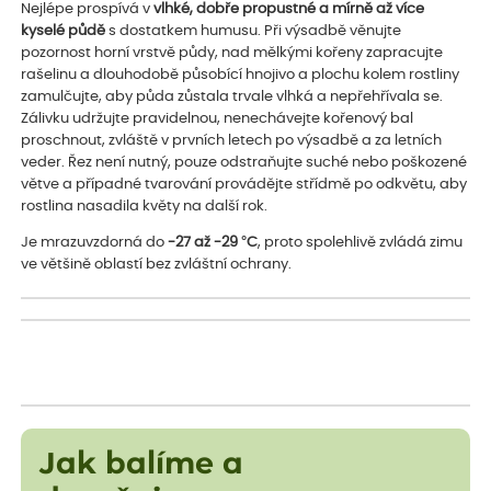
Nejlépe prospívá v
vlhké, dobře propustné a mírně až více
kyselé půdě
s dostatkem humusu. Při výsadbě věnujte
pozornost horní vrstvě půdy, nad mělkými kořeny zapracujte
rašelinu a dlouhodobě působící hnojivo a plochu kolem rostliny
zamulčujte, aby půda zůstala trvale vlhká a nepřehřívala se.
Zálivku udržujte pravidelnou, nenechávejte kořenový bal
proschnout, zvláště v prvních letech po výsadbě a za letních
veder. Řez není nutný, pouze odstraňujte suché nebo poškozené
větve a případné tvarování provádějte střídmě po odkvětu, aby
rostlina nasadila květy na další rok.
Je mrazuvzdorná do
-27 až -29 °C
, proto spolehlivě zvládá zimu
ve většině oblastí bez zvláštní ochrany.
Jak balíme a