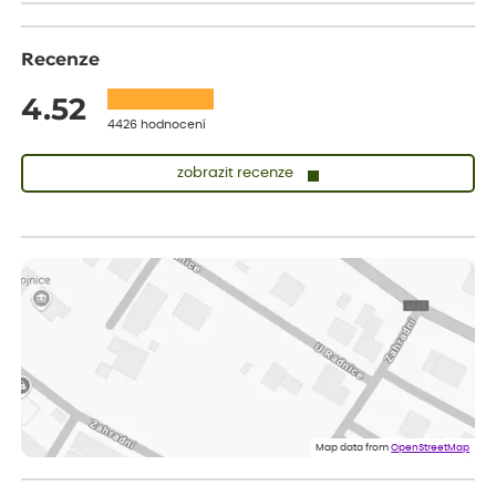
Recenze
4.52
4426 hodnocení
zobrazit recenze
Zuzana
ověřený nákup
dnes
Vše přišlo velice rychle krásně zabalené. Rostlinky po přesazení
velice dobře prospívají
Jarda
ověřený nákup
dnes
Dobrý den, byli jsme spokojeni
Lenka
ověřený nákup
dnes
Eshop, objednání bylo v pořádku, žádný problém. Jen jsem byla
Map data from
OpenStreetMap
smutná z dodávky jedné kytky, která nebyla v nejlepší kondici a i
po zasazení vypadá spíše, že odejde, než že se chytne. Byla to
celkově slabá rostlina oproti ostatním.