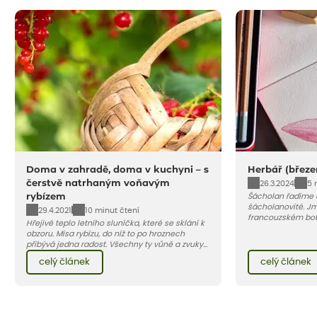
Doma v zahradě, doma v kuchyni – s
Herbář (březe
čerstvě natrhaným voňavým
26.3.2024
5 
rybízem
Šácholan řadíme 
šácholanovité. J
29.4.2021
10 minut čtení
francouzském bota
Hřejivé teplo letního sluníčka, které se sklání k
obzoru. Mísa rybízu, do níž to po hroznech
přibývá jedna radost. Všechny ty vůně a zvuky
červencové zahrady. Sklizeň rybízu do kuchyně
celý článek
celý článek
vnese neuvěřitelný klid a radost. A taky trochu
bezstarostnosti dětství při mlsání babiččina
drobenkového koláče s rybízem.