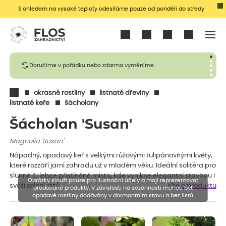
S ohledem na vysoké teploty odesíláme pouze od pondělí do středy
Přihlásit se
Doručíme v pořádku nebo zdarma vyměníme
okrasné rostliny
listnaté dřeviny
listnaté keře
šácholany
Šácholan 'Susan'
Magnolia 'Susan'
Nápadný, opadavý keř s velkými růžovými tulipánovitými květy,
které rozzáří jarní zahradu už v mladém věku. Ideální solitéra pro
slunné či lehce přistíněné místo, kde vynikne elegantní stavbou i
Obrázky slouží pouze pro ilustrační účely a mají reprezentovat
svěží zelení listů.
Vše o produktu
prodávané produkty. V závislosti na sezónnosti mohou být
opadavé rostliny dodávány v dormantním stavu a bez listů.
Rostliny mohou být také sestřiženy níže, než je uvedená výška,
aby se podpořil nový růst.