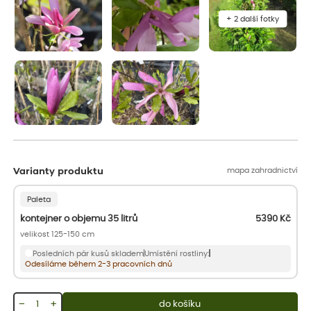
+ 2 další fotky
mapa zahradnictví
Varianty produktu
Paleta
kontejner o objemu 35 litrů
5390
Kč
velikost 125-150 cm
Posledních pár kusů skladem
Umístění rostliny:
Odesíláme během 2-3 pracovních dnů
−
+
do košíku