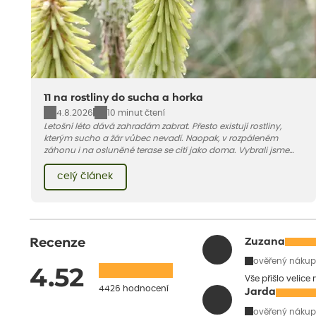
11 na rostliny do sucha a horka
4.8.2026
10 minut čtení
Letošní léto dává zahradám zabrat. Přesto existují rostliny,
kterým sucho a žár vůbec nevadí. Naopak, v rozpáleném
záhonu i na osluněné terase se cítí jako doma. Vybrali jsme
pro vás 11 tipů na odolné druhy, které zvládnou horké a suché
léto bez pravidelné zálivky. Pojďme se podívat, které to jsou.
celý článek
Recenze
Zuzana
ověřený nákup
4.52
Vše přišlo velice
4426 hodnocení
Jarda
ověřený nákup