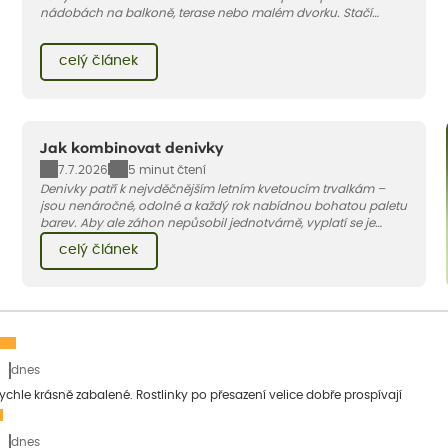
nádobách na balkoně, terase nebo malém dvorku. Stačí
vybrat vhodnou odrůdu, dostatečně velký květináč a dodržet
pár základních pravidel. V tomto článku vám poradíme, jak na
celý článek
to.
Jak kombinovat denivky
7.7.2026
5 minut čtení
Denivky patří k nejvděčnějším letním kvetoucím trvalkám –
jsou nenáročné, odolné a každý rok nabídnou bohatou paletu
barev. Aby ale záhon nepůsobil jednotvárně, vyplatí se je
doplnit vhodnými sousedy. V dnešním článku vám ukážeme, s
celý článek
jakými trvalkami a travinami denivky nejlépe ladí.
dnes
 rychle krásně zabalené. Rostlinky po přesazení velice dobře prospívají
dnes