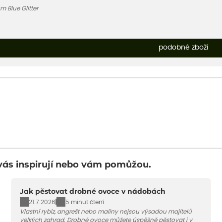
 Blue Glitter
podobné zboží
vás inspirují nebo vám pomůžou.
Jak pěstovat drobné ovoce v nádobách
21.7.2026
5 minut čtení
Vlastní rybíz, angrešt nebo maliny nejsou výsadou majitelů
velkých zahrad. Drobné ovoce můžete úspěšně pěstovat i v