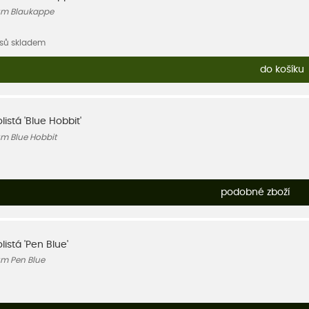
um Blaukappe
usů skladem
do košíku
istá 'Blue Hobbit'
m Blue Hobbit
podobné zboží
istá 'Pen Blue'
m Pen Blue