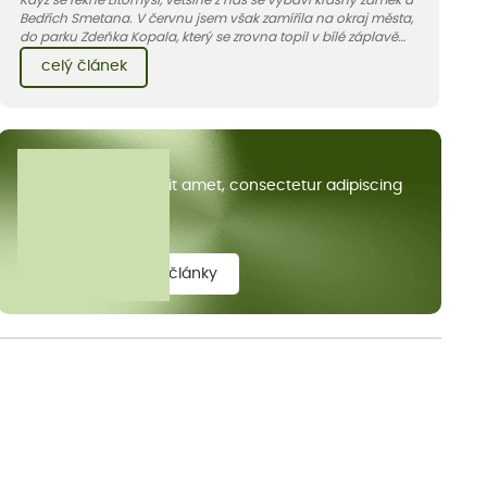
Bedřich Smetana. V červnu jsem však zamířila na okraj města,
do parku Zdeňka Kopala, který se zrovna topil v bílé záplavě
kvetoucích kopretin. Fotky řeknou víc než slova, přidávám k
celý článek
nim pár řádků o tom, jak tento jedinečný kus krajiny vznikl.
Všechny články
Lorem ipsum dolor sit amet, consectetur adipiscing
elit.
zobrazit všechny články