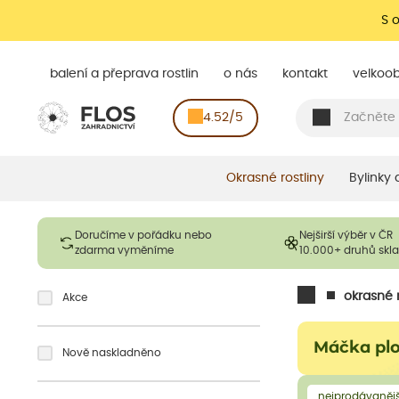
S 
balení a přeprava rostlin
o nás
kontakt
velkoo
4.52/5
Okrasné rostliny
Bylinky
Doručíme v pořádku nebo
Nejširší výběr v ČR
zdarma vyměníme
10.000+ druhů sk
okrasné r
Akce
Máčka plo
Nově naskladněno
nejprodávanějš