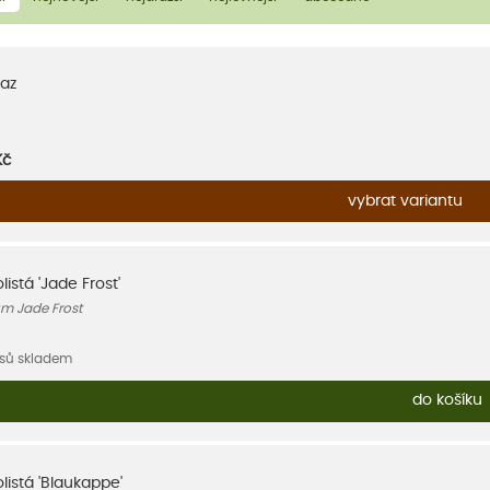
az
Kč
vybrat variantu
istá 'Jade Frost'
m Jade Frost
usů skladem
do košíku
istá 'Blaukappe'