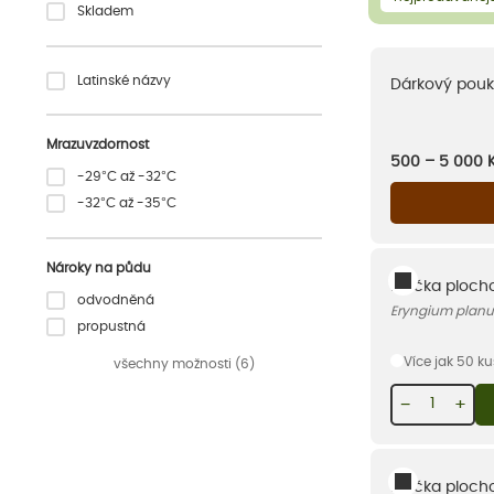
Skladem
Latinské názvy
Dárkový pouk
Mrazuvzdornost
500 – 5 000
-29°C až -32°C
-32°C až -35°C
Nároky na půdu
Máčka plochol
odvodněná
Eryngium planu
propustná
Více jak 50 k
všechny možnosti (6)
−
+
Máčka plochol