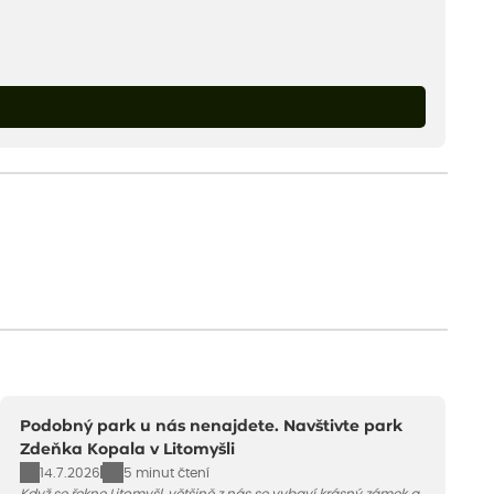
Podobný park u nás nenajdete. Navštivte park
Zdeňka Kopala v Litomyšli
14.7.2026
5 minut čtení
Když se řekne Litomyšl, většině z nás se vybaví krásný zámek a