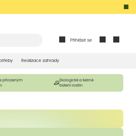
Přihlásit se
otřeby
Realizace zahrady
e přirozeným
Ekologické a šetrné
m
balení rostlin