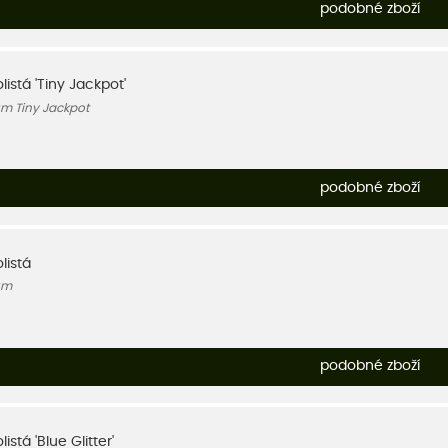
podobné zboží
istá 'Tiny Jackpot'
m Tiny Jackpot
podobné zboží
listá
um
podobné zboží
stá 'Blue Glitter'