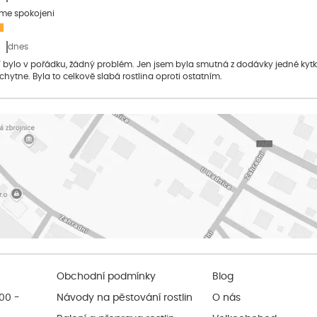
sme spokojeni
dnes
bylo v pořádku, žádný problém. Jen jsem byla smutná z dodávky jedné kytky, 
 chytne. Byla to celkově slabá rostlina oproti ostatním.
Obchodní podmínky
Blog
:00 -
Návody na pěstování rostlin
O nás