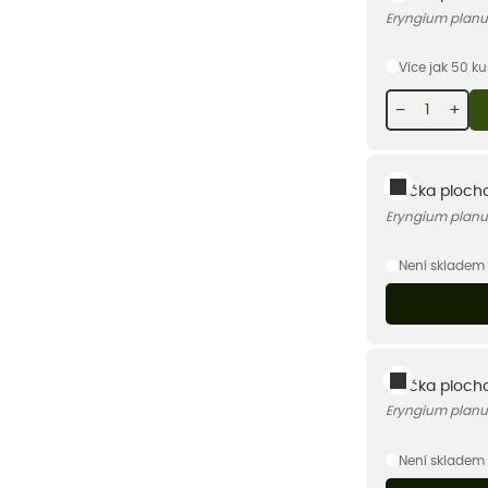
Eryngium plan
Více jak 50 k
−
+
Máčka plochol
Eryngium planu
Není skladem
Máčka plochol
Eryngium planu
Není skladem