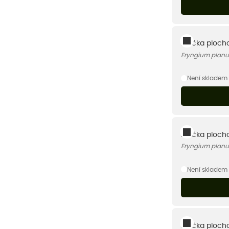
Máčka plochol
Eryngium planu
Není skladem
Máčka plocho
Eryngium plan
Není skladem
Máčka plocholi