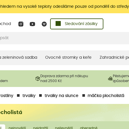
ohledem na vysoké teploty odesíláme pouze od pondělí do středy
bchod
Sledování zásilky
 a zeleninová sadba
Ovocné stromky a keře
Zahradnické p
Doprava zdarma při nákupu
Pěstujem
ladem
nad 2500 Kč
způsobe
ostliny
trvalky
trvalky na slunce
máčka plocholistá
cholistá
í
nejnovější
nejdražší
nejlevnější
abecedně