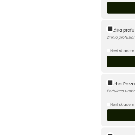
Ostálka profu
Zinnia profusio
Není skladem
Šrucha 'Pazza
Portulaca umbr
Není skladem