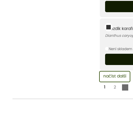
Hvozdík karafi
Dianthus caryo
Není skladem
načíst další
1
2