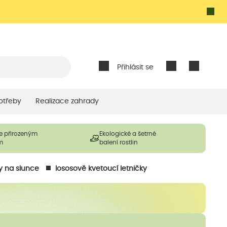
Přihlásit se
otřeby
Realizace zahrady
e přirozeným
Ekologické a šetrné
m
balení rostlin
y na slunce
lososově kvetoucí letničky