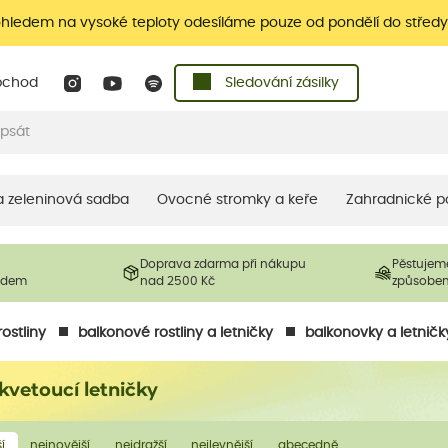
ohledem na vysoké teploty odesíláme pouze od pondělí do středy
bchod
Sledování zásilky
 a zeleninová sadba
Ovocné stromky a keře
Zahradnické p
Doprava zdarma při nákupu
Pěstujem
ladem
nad 2500 Kč
způsobe
ostliny
balkonové rostliny a letničky
balkonovky a letničk
kvetoucí letničky
í
nejnovější
nejdražší
nejlevnější
abecedně