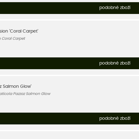
podobné zboží
sion 'Coral Carpet'
n Coral Carpet
podobné zboží
z Salmon Glow'
aticola Pazzaz Salmon Glow
podobné zboží