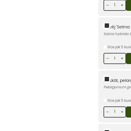
−
+
Šalvěj 'Selma
Salvia hybrida
Více jak 5 ku
−
+
Muškát, pelar
Pelargonium gr
Více jak 5 ku
−
+