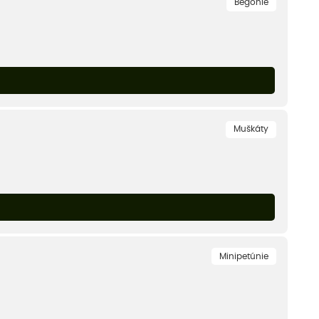
Begónie
Muškáty
Minipetúnie