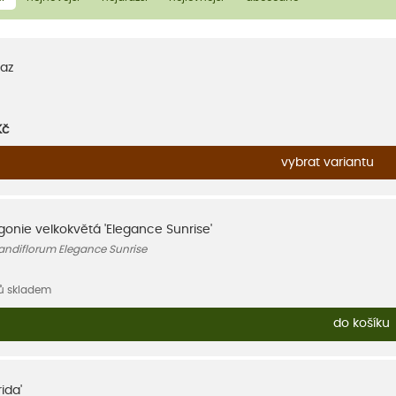
az
Kč
vybrat variantu
gonie velkokvětá 'Elegance Sunrise'
andiflorum Elegance Sunrise
sů skladem
do košíku
ida'