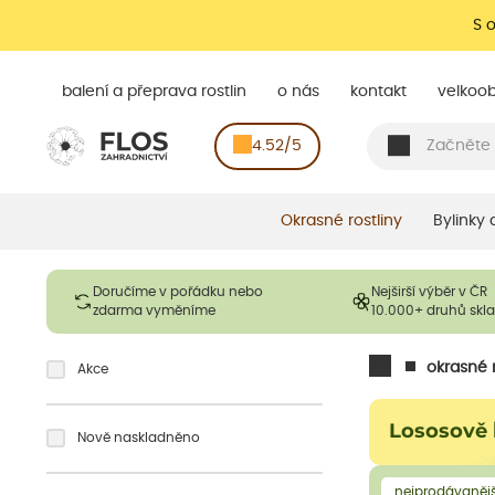
S 
balení a přeprava rostlin
o nás
kontakt
velkoo
4.52/5
Okrasné rostliny
Bylinky
Doručíme v pořádku nebo
Nejširší výběr v ČR
zdarma vyměníme
10.000+ druhů sk
okrasné r
Akce
Lososově 
Nově naskladněno
nejprodávanějš