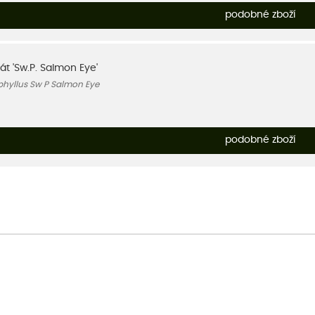
podobné zboží
át 'Sw.P. Salmon Eye'
phyllus Sw P Salmon Eye
podobné zboží