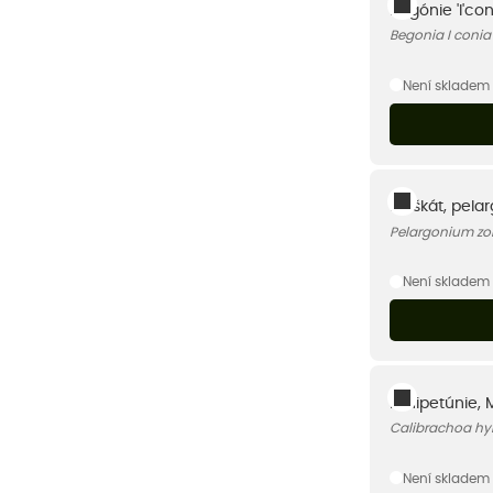
Begónie 'I'co
Begonia I coni
Není skladem
Muškát, pelar
Pelargonium zon
Není skladem
Minipetúnie, M
Calibrachoa hyb
Není skladem