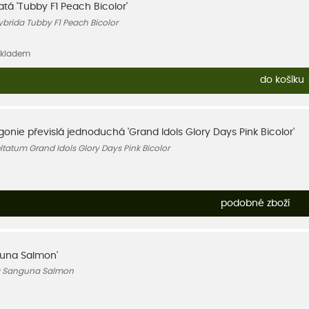
atá 'Tubby F1 Peach Bicolor'
brida Tubby F1 Peach Bicolor
skladem
do košíku
gonie převislá jednoduchá 'Grand Idols Glory Days Pink Bicolor'
tatum Grand Idols Glory Days Pink Bicolor
podobné zboží
guna Salmon'
a Sanguna Salmon