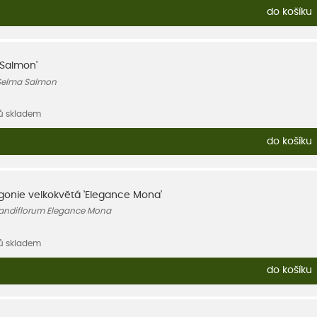
do košíku
 Salmon'
 Selma Salmon
sů skladem
do košíku
gonie velkokvětá 'Elegance Mona'
andiflorum Elegance Mona
sů skladem
do košíku