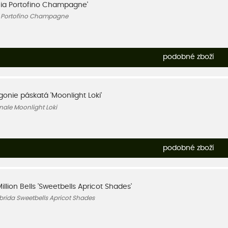
nia Portofino Champagne'
a Portofino Champagne
podobné zboží
gonie páskatá 'Moonlight Loki'
ale Moonlight Loki
podobné zboží
illion Bells 'Sweetbells Apricot Shades'
rida Sweetbells Apricot Shades