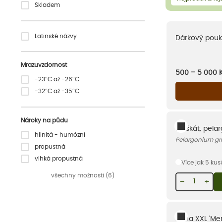
Skladem
Latinské názvy
Dárkový pouk
Mrazuvzdornost
500 – 5 000
-23°C až -26°C
-32°C až -35°C
Nároky na půdu
Muškát, pelar
hlinitá - humózní
Pelargonium gr
propustná
vlhká propustná
Více jak 5 ku
všechny možnosti (6)
−
+
Jiřina XXL 'Mer