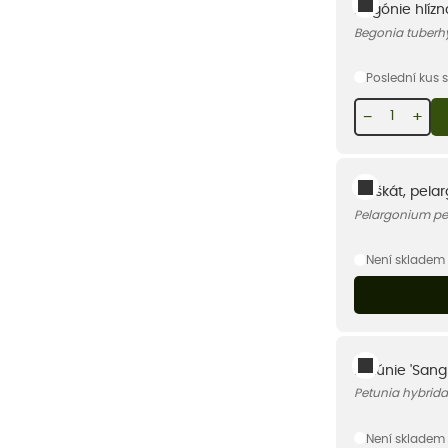
Begónie hlízn
Begonia tuberhy
Poslední kus 
−
+
Muškát, pelar
Pelargonium pel
Není skladem
Petúnie 'San
Petunia hybrid
Není skladem