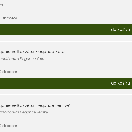
da
sů skladem
do košíku
gonie velkokvětá 'Elegance Kate'
andiflorum Elegance Kate
sů skladem
do košíku
gonie velkokvětá 'Elegance Femke'
andiflorum Elegance Femke
sů skladem