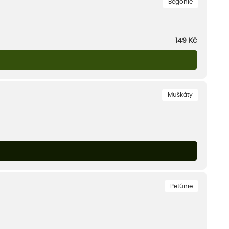
Begónie
149
Kč
Muškáty
Petúnie