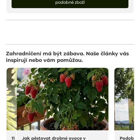
podobné zboží
Zahradničení má být zábava. Naše články vás
inspirují nebo vám pomůžou.
11 na rostliny do sucha a horka
Jak pěstovat drobné ovoce v
Podobný 