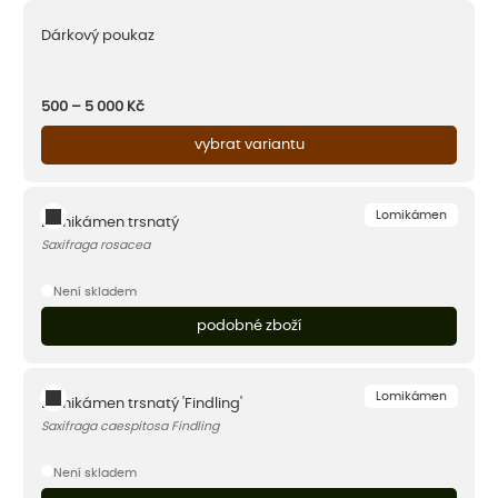
Dárkový poukaz
500 – 5 000
Kč
vybrat variantu
Lomikámen
Lomikámen trsnatý
Saxifraga rosacea
Není skladem
podobné zboží
Lomikámen
Lomikámen trsnatý 'Findling'
Saxifraga caespitosa Findling
Není skladem