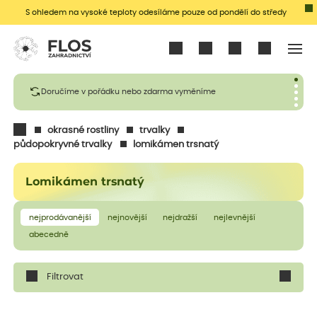
S ohledem na vysoké teploty odesíláme pouze od pondělí do středy
Přihlásit se
Doručíme v pořádku nebo zdarma vyměníme
okrasné rostliny
trvalky
půdopokryvné trvalky
lomikámen trsnatý
Lomikámen trsnatý
nejprodávanější
nejnovější
nejdražší
nejlevnější
abecedně
Filtrovat