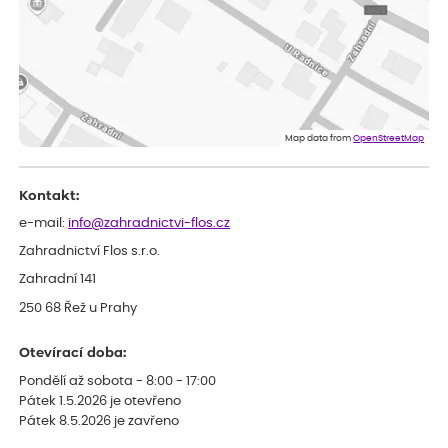
Iveta
ověřený nákup
dnes
Rostlina mi přišla v dobrém stavu, jsem spokojená.
Zuzana
ověřený nákup
dnes
Spokojenost s dodáním kvalitních rostlin
Map data from
OpenStreetMap
Kontakt:
e-mail:
info@zahradnictvi-flos.cz
Zahradnictví Flos s.r.o.
Zahradní 141
250 68 Řež u Prahy
Otevírací doba:
Pondělí až sobota - 8:00 - 17:00
Pátek 1.5.2026 je otevřeno
Pátek 8.5.2026 je zavřeno