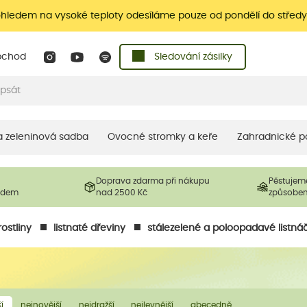
ohledem na vysoké teploty odesíláme pouze od pondělí do středy
bchod
Sledování zásilky
 a zeleninová sadba
Ovocné stromky a keře
Zahradnické p
Doprava zdarma při nákupu
Pěstujem
ladem
nad 2500 Kč
způsobe
ostliny
listnaté dřeviny
stálezelené a poloopadavé listná
í
nejnovější
nejdražší
nejlevnější
abecedně