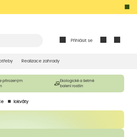
Přihlásit se
otřeby
Realizace zahrady
e přirozeným
Ekologické a šetrné
m
balení rostlin
če
lokváty