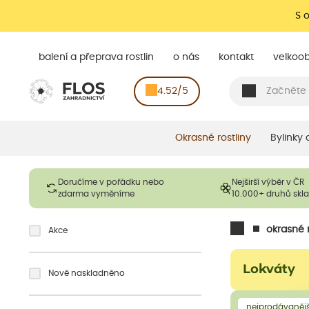
S 
balení a přeprava rostlin
o nás
kontakt
velkoo
4.52/5
Okrasné rostliny
Bylinky
Doručíme v pořádku nebo
Nejširší výběr v ČR
zdarma vyměníme
10.000+ druhů sk
okrasné r
Akce
Lokváty
Nově naskladněno
nejprodávanějš