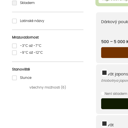
Skladem
Latinské názvy
Dárkový pouk
Mrazuvzdornost
500 – 5 000
-3°C až -7°C
-9°C až -12°C
Stanoviště
Lokvát japon
Slunce
Eriobotrya japo
všechny možnosti (6)
Není skladem
Lokvát