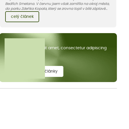
Bedřich Smetana. V červnu jsem však zamířila na okraj města,
do parku Zdeňka Kopala, který se zrovna topil v bílé záplavě
kvetoucích kopretin. Fotky řeknou víc než slova, přidávám k
celý článek
nim pár řádků o tom, jak tento jedinečný kus krajiny vznikl.
Všechny články
Lorem ipsum dolor sit amet, consectetur adipiscing
elit.
zobrazit všechny články