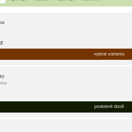
az
Kč
vybrat variantu
ský
nica
podobné zboží