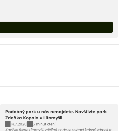
Podobný park u nás nenajdete. Navštivte park
Zdeňka Kopala v Litomyšli
14.7.2026
5 minut čtení
Když se řekne Litomyšl, většině z nás se vybaví krásný zámek a