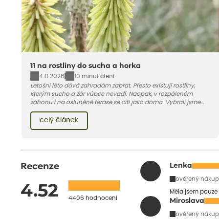
11 na rostliny do sucha a horka
4.8.2026
10 minut čtení
Letošní léto dává zahradám zabrat. Přesto existují rostliny,
kterým sucho a žár vůbec nevadí. Naopak, v rozpáleném
záhonu i na osluněné terase se cítí jako doma. Vybrali jsme
pro vás 11 tipů na odolné druhy, které zvládnou horké a suché
léto bez pravidelné zálivky. Pojďme se podívat, které to jsou.
celý článek
Recenze
Lenka
ověřený nákup
4.52
Měla jsem pouze 
4406 hodnocení
Miroslava
ověřený nákup