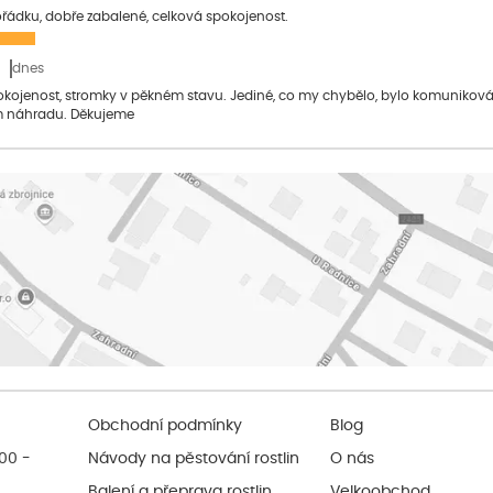
pořádku, dobře zabalené, celková spokojenost.
dnes
pokojenost, stromky v pěkném stavu. Jediné, co my chybělo, bylo komuniko
 náhradu. Děkujeme
Obchodní podmínky
Blog
:00 -
Návody na pěstování rostlin
O nás
Balení a přeprava rostlin
Velkoobchod