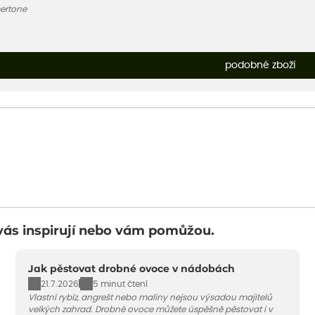
ertone
podobné zboží
vás inspirují nebo vám pomůžou.
Jak pěstovat drobné ovoce v nádobách
21.7.2026
5 minut čtení
Vlastní rybíz, angrešt nebo maliny nejsou výsadou majitelů
velkých zahrad. Drobné ovoce můžete úspěšně pěstovat i v