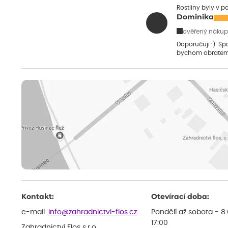
Rostliny byly v 
Dominika
ověřený nákup
Doporučuji :). S
bychom obratem
Kontakt:
Otevírací doba:
e-mail:
info@zahradnictvi-flos.cz
Pondělí až sobota - 8
17:00
Zahradnictví Flos s.r.o.