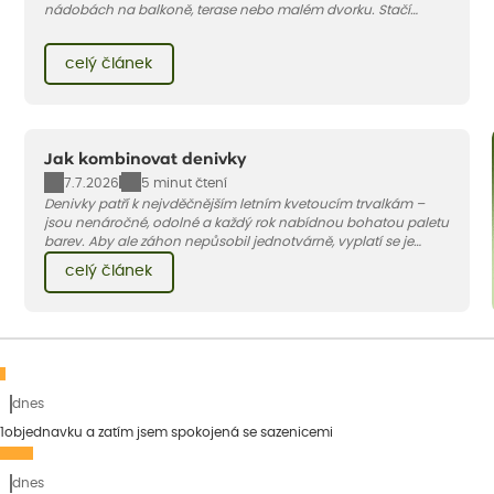
nádobách na balkoně, terase nebo malém dvorku. Stačí
vybrat vhodnou odrůdu, dostatečně velký květináč a dodržet
pár základních pravidel. V tomto článku vám poradíme, jak na
celý článek
to.
Jak kombinovat denivky
7.7.2026
5 minut čtení
Denivky patří k nejvděčnějším letním kvetoucím trvalkám –
jsou nenáročné, odolné a každý rok nabídnou bohatou paletu
barev. Aby ale záhon nepůsobil jednotvárně, vyplatí se je
doplnit vhodnými sousedy. V dnešním článku vám ukážeme, s
celý článek
jakými trvalkami a travinami denivky nejlépe ladí.
dnes
1objednavku a zatím jsem spokojená se sazenicemi
dnes