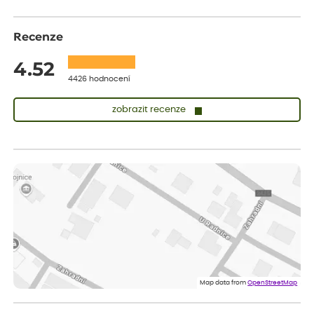
Recenze
4.52
4426 hodnocení
zobrazit recenze
Zuzana
ověřený nákup
před 1 dnem
Vše přišlo velice rychle krásně zabalené. Rostlinky po přesazení
velice dobře prospívají
Jarda
ověřený nákup
před 1 dnem
Dobrý den, byli jsme spokojeni
Lenka
ověřený nákup
před 1 dnem
Eshop, objednání bylo v pořádku, žádný problém. Jen jsem byla
Map data from
OpenStreetMap
smutná z dodávky jedné kytky, která nebyla v nejlepší kondici a i
po zasazení vypadá spíše, že odejde, než že se chytne. Byla to
celkově slabá rostlina oproti ostatním.