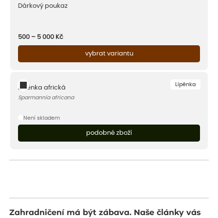
Dárkový poukaz
500 – 5 000
Kč
vybrat variantu
Lípěnka
Lípěnka africká
Sparmannia africana
Není skladem
podobné zboží
Zahradničení má být zábava. Naše články vás