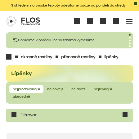
S ohledem na vysoké teploty odesíláme pouze od pondělí do středy
Přihlásit se
Doručíme v pořádku nebo zdarma vyměníme
okrasné rostliny
přenosné rostliny
lípěnky
Lípěnky
nejprodávanější
nejnovější
nejdražší
nejlevnější
abecedně
Filtrovat