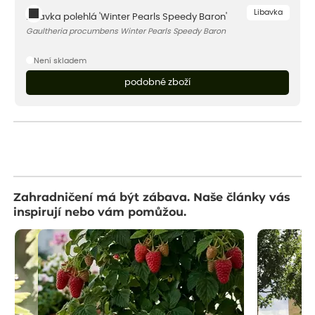
Libavka
Libavka polehlá 'Winter Pearls Speedy Baron'
Gaultheria procumbens Winter Pearls Speedy Baron
Není skladem
podobné zboží
Zahradničení má být zábava. Naše články vás
inspirují nebo vám pomůžou.