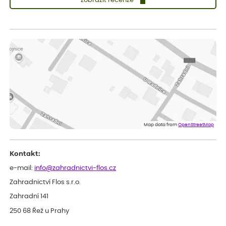
zobrazit recenze
Zuzana
ověřený nákup
před 1 dnem
Vše přišlo velice rychle krásně zabalené. Rostlinky po přesazení
velice dobře prospívají
Jarda
ověřený nákup
před 1 dnem
Dobrý den, byli jsme spokojeni
Lenka
ověřený nákup
před 1 dnem
Eshop, objednání bylo v pořádku, žádný problém. Jen jsem byla
Map data from
OpenStreetMap
smutná z dodávky jedné kytky, která nebyla v nejlepší kondici a i
po zasazení vypadá spíše, že odejde, než že se chytne. Byla to
celkově slabá rostlina oproti ostatním.
Kontakt:
e-mail:
info@zahradnictvi-flos.cz
Zahradnictví Flos s.r.o.
Zahradní 141
250 68 Řež u Prahy