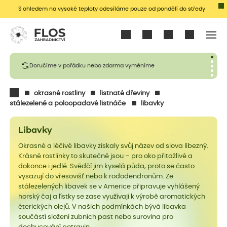
S ohledem na vysoké teploty odesíláme pouze od pondělí do středy
Přihlásit se
Doručíme v pořádku nebo zdarma vyměníme
okrasné rostliny
listnaté dřeviny
stálezelené a poloopadavé listnáče
libavky
Libavky
Okrasné a léčivé libavky získaly svůj název od slova líbezný.
Krásné rostlinky to skutečně jsou – pro oko přitažlivé a
dokonce i jedlé. Svědčí jim kyselá půda, proto se často
vysazují do vřesovišť nebo k rododendronům. Ze
stálezelených libavek se v Americe připravuje vyhlášený
horský čaj a lístky se zase využívají k výrobě aromatických
éterických olejů. V našich podmínkách bývá libavka
součástí složení zubních past nebo surovina pro