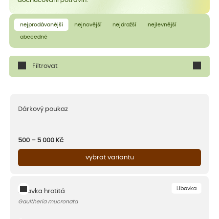
dochucování potravin.
nejprodávanější
nejnovější
nejdražší
nejlevnější
abecedně
Filtrovat
Dárkový poukaz
500 – 5 000
Kč
vybrat variantu
Libavka
Libavka hrotitá
Gaultheria mucronata