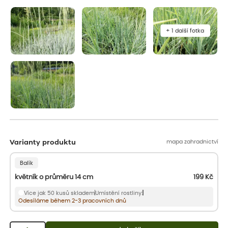
aby se podpořil nový růst.
+ 1 další fotka
mapa zahradnictví
Varianty produktu
Balík
květník o průměru 14 cm
199
Kč
Více jak 50 kusů skladem
Umístění rostliny:
Odesíláme během 2-3 pracovních dnů