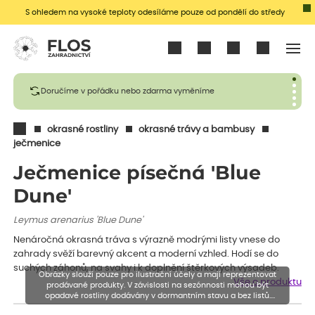
S ohledem na vysoké teploty odesíláme pouze od pondělí do středy
Přihlásit se
Doručíme v pořádku nebo zdarma vyměníme
okrasné rostliny
okrasné trávy a bambusy
ječmenice
Ječmenice písečná 'Blue
Dune'
Leymus arenarius 'Blue Dune'
Nenáročná okrasná tráva s výrazně modrými listy vnese do
zahrady svěží barevný akcent a moderní vzhled. Hodí se do
suchých záhonů, na svahy i k doplnění štěrkových výsadeb.
Obrázky slouží pouze pro ilustrační účely a mají reprezentovat
Vše o produktu
prodávané produkty. V závislosti na sezónnosti mohou být
opadavé rostliny dodávány v dormantním stavu a bez listů.
Rostliny mohou být také sestřiženy níže, než je uvedená výška,