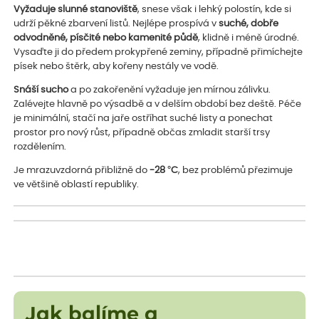
Vyžaduje slunné stanoviště
, snese však i lehký polostín, kde si
udrží pěkné zbarvení listů. Nejlépe prospívá v
suché, dobře
odvodněné, písčité nebo kamenité půdě
, klidně i méně úrodné.
Vysaďte ji do předem prokypřené zeminy, případně přimíchejte
písek nebo štěrk, aby kořeny nestály ve vodě.
Snáší sucho
a po zakořenění vyžaduje jen mírnou zálivku.
Zalévejte hlavně po výsadbě a v delším období bez deště. Péče
je minimální, stačí na jaře ostříhat suché listy a ponechat
prostor pro nový růst, případně občas zmladit starší trsy
rozdělením.
Je mrazuvzdorná přibližně do
-28 °C
, bez problémů přezimuje
ve většině oblastí republiky.
Jak balíme a