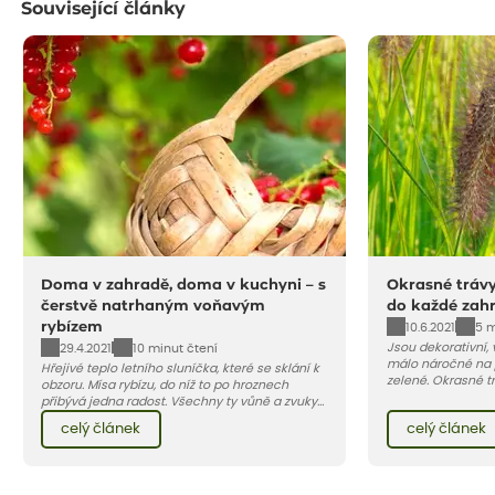
Související články
Doma v zahradě, doma v kuchyni – s
Okrasné trávy
čerstvě natrhaným voňavým
do každé zah
rybízem
10.6.2021
5 m
Jsou dekorativní, 
29.4.2021
10 minut čtení
málo náročné na 
Hřejivé teplo letního sluníčka, které se sklání k
zelené. Okrasné tr
obzoru. Mísa rybízu, do níž to po hroznech
terasu živou pale
přibývá jedna radost. Všechny ty vůně a zvuky
jedna z nejoblíbe
červencové zahrady. Sklizeň rybízu do kuchyně
celý článek
celý článek
vnese neuvěřitelný klid a radost. A taky trochu
bezstarostnosti dětství při mlsání babiččina
drobenkového koláče s rybízem.