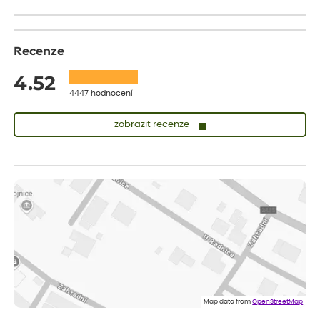
Recenze
4.52
4447 hodnocení
zobrazit recenze
Sandra
ověřený nákup
dnes
vše v naprostém pořádku
Eva
ověřený nákup
dnes
Velmi spokojená dekuji
Jana
ověřený nákup
dnes
Flos je nejlepší &#129321;
Map data from
OpenStreetMap