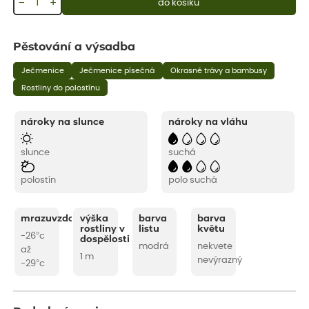
−
+
do košíku
Pěstování a výsadba
Ječmenice
Ječmenice písečná
Okrasné trávy a bambusy
Rostliny do polostínu
nároky na slunce
nároky na vláhu
slunce
suchá
polostín
polo suchá
mrazuvzdornost
výška
barva
barva
rostliny v
listu
květu
-26°c
dospělosti
modrá
nekvete
až
1 m
nevýrazný
-29°c