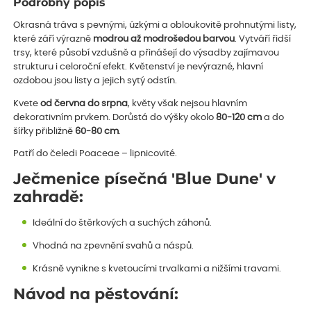
Podrobný popis
Okrasná tráva s pevnými, úzkými a obloukovitě prohnutými listy,
které září výrazně
modrou až modrošedou barvou
. Vytváří řidší
trsy, které působí vzdušně a přinášejí do výsadby zajímavou
strukturu i celoroční efekt. Květenství je nevýrazné, hlavní
ozdobou jsou listy a jejich sytý odstín.
Kvete
od června do srpna
, květy však nejsou hlavním
dekorativním prvkem. Dorůstá do výšky okolo
80-120 cm
a do
šířky přibližně
60-80 cm
.
Patří do čeledi Poaceae – lipnicovité.
Ječmenice písečná 'Blue Dune' v
zahradě:
Ideální do štěrkových a suchých záhonů.
Vhodná na zpevnění svahů a náspů.
Krásně vynikne s kvetoucími trvalkami a nižšími travami.
Návod na pěstování: