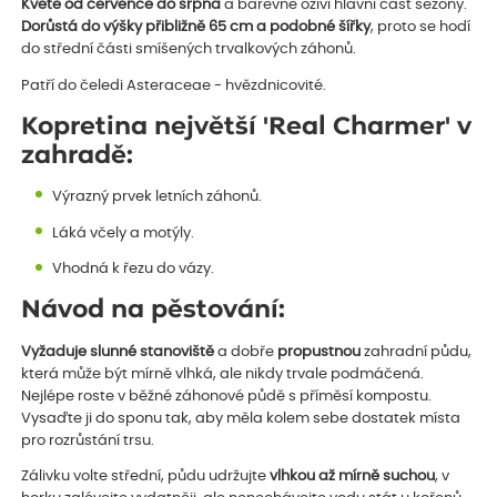
Kvete od července do srpna
a barevně oživí hlavní část sezony.
Dorůstá do výšky přibližně 65 cm a podobné šířky
, proto se hodí
do střední části smíšených trvalkových záhonů.
Patří do čeledi Asteraceae - hvězdnicovité.
Kopretina největší 'Real Charmer' v
zahradě:
Výrazný prvek letních záhonů.
Láká včely a motýly.
Vhodná k řezu do vázy.
Návod na pěstování:
Vyžaduje slunné stanoviště
a dobře
propustnou
zahradní půdu,
která může být mírně vlhká, ale nikdy trvale podmáčená.
Nejlépe roste v běžné záhonové půdě s příměsí kompostu.
Vysaďte ji do sponu tak, aby měla kolem sebe dostatek místa
pro rozrůstání trsu.
Zálivku volte střední, půdu udržujte
vlhkou až mírně suchou
, v