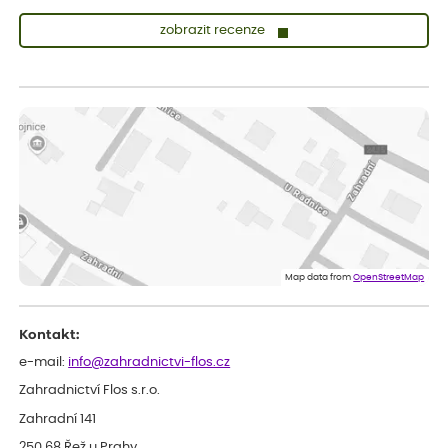
zobrazit recenze
Sandra
ověřený nákup
dnes
vše v naprostém pořádku
Eva
ověřený nákup
dnes
Velmi spokojená dekuji
Jana
ověřený nákup
dnes
Flos je nejlepší &#129321;
Map data from
OpenStreetMap
Kontakt:
e-mail:
info@zahradnictvi-flos.cz
Zahradnictví Flos s.r.o.
Zahradní 141
250 68 Řež u Prahy