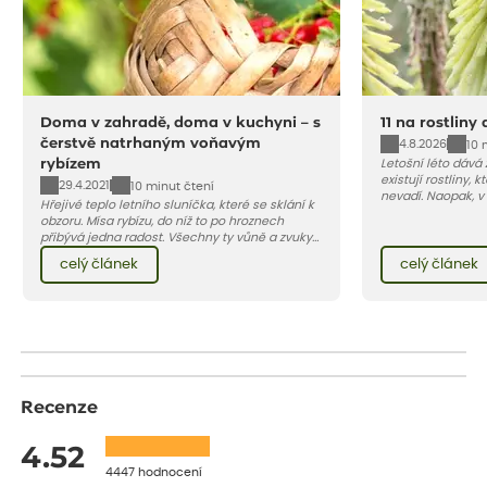
Doma v zahradě, doma v kuchyni – s
11 na rostliny
čerstvě natrhaným voňavým
4.8.2026
10 
rybízem
Letošní léto dává
existují rostliny,
29.4.2021
10 minut čtení
nevadí. Naopak, v
Hřejivé teplo letního sluníčka, které se sklání k
osluněné terase s
obzoru. Mísa rybízu, do níž to po hroznech
pro vás 11 tipů na
přibývá jedna radost. Všechny ty vůně a zvuky
horké a suché léto
červencové zahrady. Sklizeň rybízu do kuchyně
Pojďme se podívat,
celý článek
celý článek
vnese neuvěřitelný klid a radost. A taky trochu
bezstarostnosti dětství při mlsání babiččina
drobenkového koláče s rybízem.
Recenze
4.52
4447 hodnocení