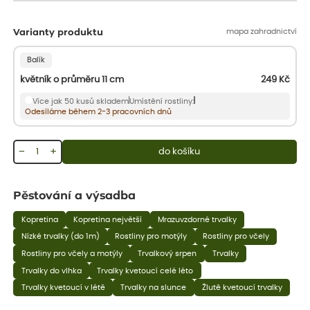
mapa zahradnictví
Varianty produktu
Balík
květník o průměru 11 cm
249
Kč
Více jak 50 kusů skladem
Umístění rostliny:
Odesíláme během 2-3 pracovních dnů
−
+
do košíku
Pěstování a výsadba
Kopretina
Kopretina největší
Mrazuvzdorné trvalky
Nízké trvalky (do 1m)
Rostliny pro motýly
Rostliny pro včely
Rostliny pro včely a motýly
Trvalkový srpen
Trvalky
Trvalky do vlhka
Trvalky kvetoucí celé léto
Trvalky kvetoucí v létě
Trvalky na slunce
Žlutě kvetoucí trvalky