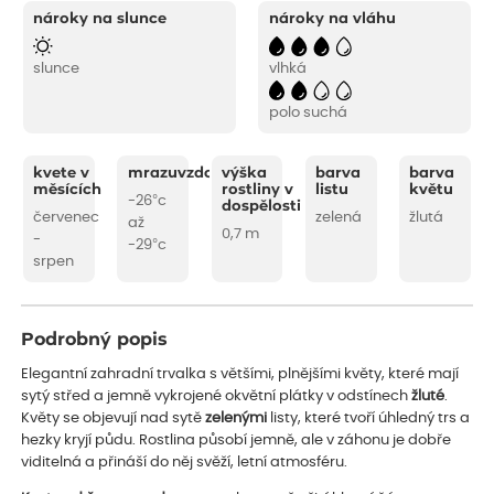
nároky na slunce
nároky na vláhu
slunce
vlhká
polo suchá
kvete v
mrazuvzdornost
výška
barva
barva
měsících
rostliny v
listu
květu
-26°c
dospělosti
červenec
zelená
žlutá
až
0,7 m
-
-29°c
srpen
Podrobný popis
Elegantní zahradní trvalka s většími, plnějšími květy, které mají
sytý střed a jemně vykrojené okvětní plátky v odstínech
žluté
.
Květy se objevují nad sytě
zelenými
listy, které tvoří úhledný trs a
hezky kryjí půdu. Rostlina působí jemně, ale v záhonu je dobře
viditelná a přináší do něj svěží, letní atmosféru.