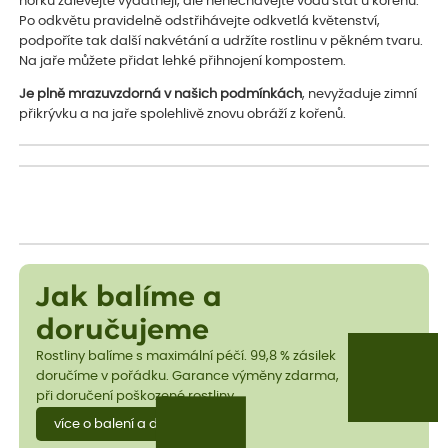
horku zalévejte vydatněji, ale nenechávejte vodu stát u kořenů.
Po odkvětu pravidelně odstřihávejte odkvetlá květenství,
podpoříte tak další nakvétání a udržíte rostlinu v pěkném tvaru.
Na jaře můžete přidat lehké přihnojení kompostem.
Je plně mrazuvzdorná v našich podmínkách
, nevyžaduje zimní
přikrývku a na jaře spolehlivě znovu obráží z kořenů.
Jak balíme a
doručujeme
Rostliny balíme s maximální péčí. 99,8 % zásilek
doručíme v pořádku. Garance výměny zdarma,
při doručení poškozené rostliny.
více o balení a dopravě