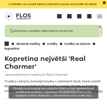
S ohledem na vysoké teploty odesíláme pouze od pondělí do středy
Přihlásit se
Doručíme v pořádku nebo zdarma vyměníme
okrasné rostliny
trvalky
trvalky na slunce
kopretina
Kopretina největší 'Real
Charmer'
Leucanthemum maximum 'Real Charmer'
Trvalka s plnými, bohatými květy v odstínech žluté, které rozzáří
letní záhon a spolehlivě lákají včely i motýly. Skvěle se hodí do
Obrázky slouží pouze pro ilustrační účely a mají reprezentovat
smíšených výsadeb i k řezu do vázy.
Vše o produktu
prodávané produkty. V závislosti na sezónnosti mohou být
opadavé rostliny dodávány v dormantním stavu a bez listů.
Rostliny mohou být také sestřiženy níže, než je uvedená výška,
aby se podpořil nový růst.