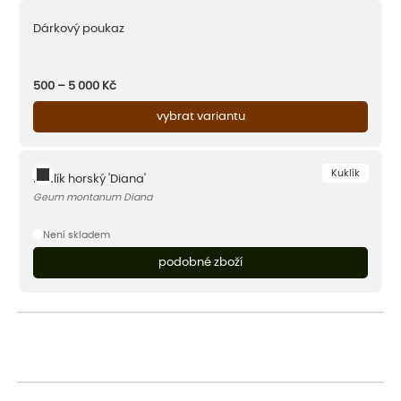
Dárkový poukaz
500 – 5 000
Kč
vybrat variantu
Kuklík
Kuklík horský 'Diana'
Geum montanum Diana
Není skladem
podobné zboží