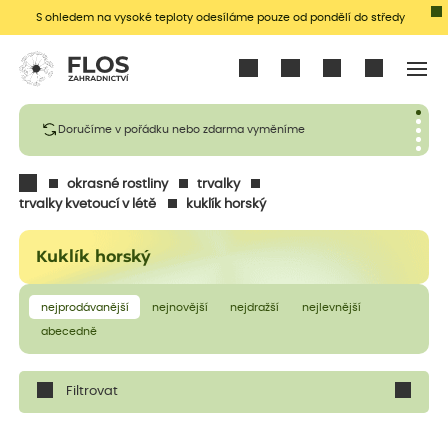
S ohledem na vysoké teploty odesíláme pouze od pondělí do středy
Přihlásit se
Doručíme v pořádku nebo zdarma vyměníme
okrasné rostliny
trvalky
trvalky kvetoucí v létě
kuklík horský
Kuklík horský
nejprodávanější
nejnovější
nejdražší
nejlevnější
abecedně
Filtrovat