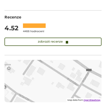
Recenze
4.52
4466 hodnocení
zobrazit recenze
Vladimíra
ověřený nákup
dnes
Vše v pořádku, jsem spokojena.
Iveta
ověřený nákup
dnes
Rostlina mi přišla v dobrém stavu, jsem spokojená.
Zuzana
ověřený nákup
dnes
Spokojenost s dodáním kvalitních rostlin
Map data from
OpenStreetMap