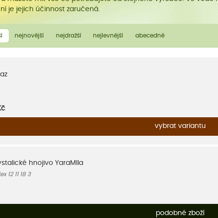
í je jejich účinnost zaručená.
í
nejnovější
nejdražší
nejlevnější
abecedně
az
Kč
vybrat variantu
ystalické hnojivo YaraMIla
 12 11 18 3
podobné zboží