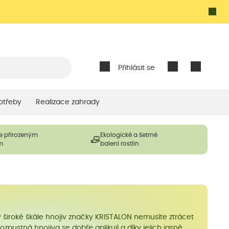
Přihlásit se
otřeby
Realizace zahrady
e přirozeným
Ekologické a šetrné
m
balení rostlin
íky široké škále hnojiv značky KRISTALON nemusíte ztrácet
pustná hnojiva se dobře aplikují a díky jejich jasně