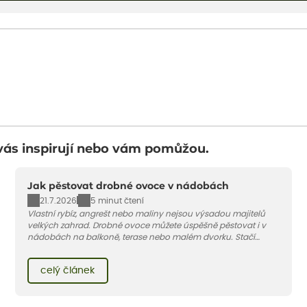
vás inspirují nebo vám pomůžou.
Jak pěstovat drobné ovoce v nádobách
21.7.2026
5 minut čtení
Vlastní rybíz, angrešt nebo maliny nejsou výsadou majitelů
velkých zahrad. Drobné ovoce můžete úspěšně pěstovat i v
nádobách na balkoně, terase nebo malém dvorku. Stačí
vybrat vhodnou odrůdu, dostatečně velký květináč a dodržet
pár základních pravidel. V tomto článku vám poradíme, jak na
celý článek
to.