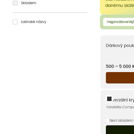
Skladem
danému složen
Latinské názvy
nejprodávanějš
Dárkový pouk
500 – 5 000
Univerzální kr
YaraMIla Complex
Není skladem