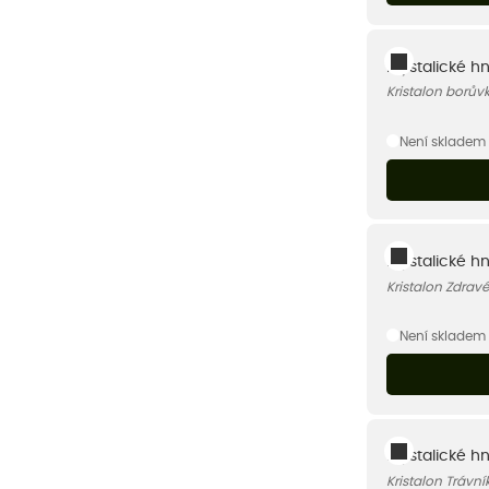
Krystalické h
Kristalon borův
Není skladem
Krystalické hn
Kristalon Zdravé
Není skladem
Krystalické hn
Kristalon Trávní