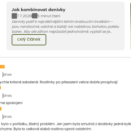
Jak kombinovat denivky
7.7.2026
5 minut čtení
Denivky patří k nejvděčnějším letním kvetoucím trvalkám –
jsou nenáročné, odolné a každý rok nabídnou bohatou paletu
barev. Aby ale záhon nepůsobil jednotvárně, vyplatí se je
doplnit vhodnými sousedy. V dnešním článku vám ukážeme, s
celý článek
jakými trvalkami a travinami denivky nejlépe ladí.
dnes
 rychle krásně zabalené. Rostlinky po přesazení velice dobře prospívají
dnes
sme spokojeni
dnes
bylo v pořádku, žádný problém. Jen jsem byla smutná z dodávky jedné kytky, 
 chytne. Byla to celkově slabá rostlina oproti ostatním.