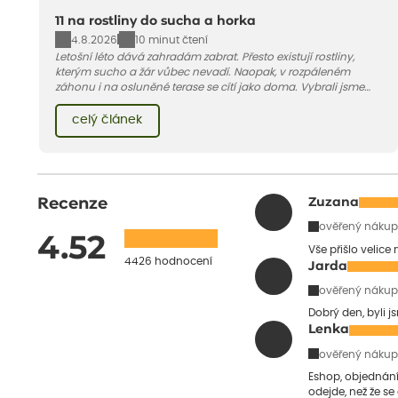
11 na rostliny do sucha a horka
4.8.2026
10 minut čtení
Letošní léto dává zahradám zabrat. Přesto existují rostliny,
kterým sucho a žár vůbec nevadí. Naopak, v rozpáleném
záhonu i na osluněné terase se cítí jako doma. Vybrali jsme
pro vás 11 tipů na odolné druhy, které zvládnou horké a suché
léto bez pravidelné zálivky. Pojďme se podívat, které to jsou.
celý článek
Recenze
Zuzana
ověřený nákup
4.52
Vše přišlo velice
4426 hodnocení
Jarda
ověřený nákup
Dobrý den, byli j
Lenka
ověřený nákup
Eshop, objednání 
odejde, než že se