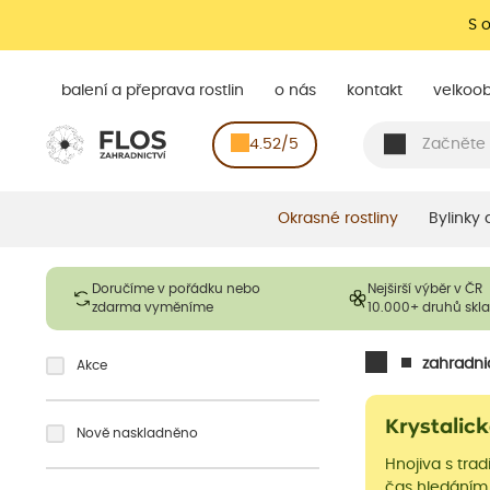
S 
balení a přeprava rostlin
o nás
kontakt
velkoo
4.52/5
Okrasné rostliny
Bylinky
Doručíme v pořádku nebo
Nejširší výběr v ČR
zdarma vyměníme
10.000+ druhů sk
zahradni
Akce
Krystalick
Nově naskladněno
Hnojiva s trad
čas hledáním 