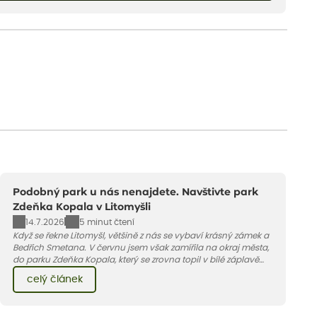
Podobný park u nás nenajdete. Navštivte park
Zdeňka Kopala v Litomyšli
14.7.2026
5 minut čtení
Když se řekne Litomyšl, většině z nás se vybaví krásný zámek a
Bedřich Smetana. V červnu jsem však zamířila na okraj města,
do parku Zdeňka Kopala, který se zrovna topil v bílé záplavě
kvetoucích kopretin. Fotky řeknou víc než slova, přidávám k
celý článek
nim pár řádků o tom, jak tento jedinečný kus krajiny vznikl.