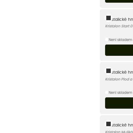
Krystalické hn
Kristalon Start 
Není skladem
Krystalické hn
Kristalon Plod a
Není skladem
Krystalické h
Kristalon Mušká