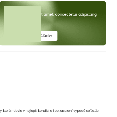
Všechny články
Lorem ipsum dolor sit amet, consectetur adipiscing
elit.
zobrazit všechny články
která nebyla v nejlepší kondici a i po zasazení vypadá spíše, že