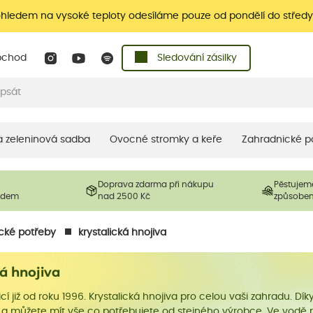
ohledem na vysoké teploty odesíláme pouze od pondělí do středy
bchod
Sledování zásilky
 a zeleninová sadba
Ovocné stromky a keře
Zahradnické p
Doprava zdarma při nákupu
Pěstujem
ladem
nad 2500 Kč
způsobe
cké potřeby
krystalická hnojiva
á hnojiva
icí již od roku 1996. Krystalická hnojiva pro celou vaši zahradu. D
a můžete mít vše co potřebujete od stejného výrobce. Ve vodě roz