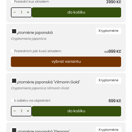
Poslední kus skladem
3990
Kč
−
+
do košíku
Kryptomérie
Kryptomérie japonská
Cryptomeria japonica
Posledních pár kusů skladem
999
Kč
od
vybrat variantu
Kryptomérie
Kryptomérie japonská 'Vilmorin Gold'
Cryptomeria japonica Vilmorin Gold
k odběru na objednání
699
Kč
−
+
do košíku
Kryptomérie
Kryptomérie japonská 'Elegans'