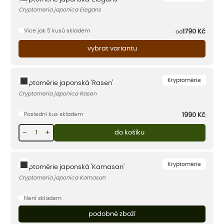
Cryptomeria japonica Elegans
Více jak 5 kusů skladem
1790
Kč
od
vybrat variantu
Kryptomérie
Kryptomérie japonská 'Rasen'
Cryptomeria japonica Rasen
Poslední kus skladem
1990
Kč
−
+
do košíku
Kryptomérie
Kryptomérie japonská 'Kamasan'
Cryptomeria japonica Kamasan
Není skladem
podobné zboží