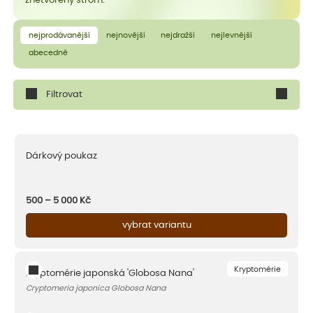
znetvořený strom.
nejprodávanější
nejnovější
nejdražší
nejlevnější
abecedně
Filtrovat
Dárkový poukaz
500 – 5 000
Kč
vybrat variantu
Kryptomérie
Kryptomérie japonská 'Globosa Nana'
Cryptomeria japonica Globosa Nana