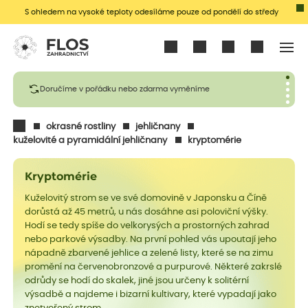
S ohledem na vysoké teploty odesíláme pouze od pondělí do středy
Přihlásit se
Doručíme v pořádku nebo zdarma vyměníme
okrasné rostliny
jehličnany
kuželovité a pyramidální jehličnany
kryptomérie
Kryptomérie
Kuželovitý strom se ve své domovině v Japonsku a Číně
dorůstá až 45 metrů, u nás dosáhne asi poloviční výšky.
Hodí se tedy spíše do velkorysých a prostorných zahrad
nebo parkové výsadby. Na první pohled vás upoutají jeho
nápadně zbarvené jehlice a zelené listy, které se na zimu
promění na červenobronzové a purpurové. Některé zakrslé
odrůdy se hodí do skalek, jiné jsou určeny k solitérní
výsadbě a najdeme i bizarní kultivary, které vypadají jako