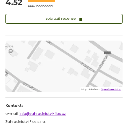
4.52
4447 hodnocení
zobrazit recenze
Sandra
ověřený nákup
dnes
vše v naprostém pořádku
Eva
ověřený nákup
dnes
Velmi spokojená dekuji
Jana
ověřený nákup
dnes
Flos je nejlepší &#129321;
Map data from
OpenStreetMap
Kontakt:
e-mail:
info@zahradnictvi-flos.cz
Zahradnictví Flos s.r.o.