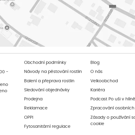
Obchodní podmínky
Blog
:00 -
Návody na pěstování rostlin
O nás
Balení a přeprava rostlin
Velkoobchod
řeno
Sledování objednávky
Kariéra
řeno
Prodejna
Podcast Po uši v hlín
Reklamace
Zpracování osobních
OPPI
Zásady o používání s
cookie
Fytosanitární regulace