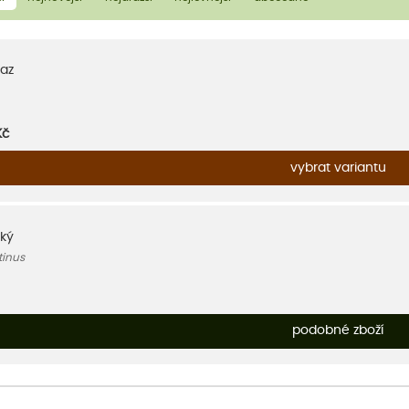
az
Kč
vybrat variantu
ský
tinus
podobné zboží