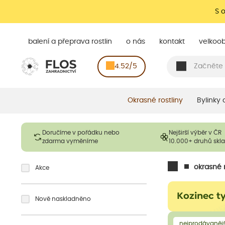
S 
balení a přeprava rostlin
o nás
kontakt
velkoo
4.52/5
Okrasné rostliny
Bylinky
Doručíme v pořádku nebo
Nejširší výběr v ČR
zdarma vyměníme
10.000+ druhů sk
okrasné r
Akce
Kozinec t
Nově naskladněno
nejprodávanějš