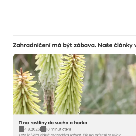
Zahradničení má být zábava. Naše články 
11 na rostliny do sucha a horka
4.8.2026
10 minut čtení
Letošní léto dává zahradám zabrat. Přesto existují rostliny,