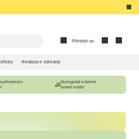
Přihlásit se
otřeby
Realizace zahrady
e přirozeným
Ekologické a šetrné
m
balení rostlin