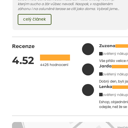
kterým sucho a žár vůbec nevadí. Naopak, v rozpáleném
záhonu i na osluněné terase se cítí jako doma. Vybrali jsme
pro vás 11 tipů na odolné druhy, které zvládnou horké a suché
léto bez pravidelné zálivky. Pojďme se podívat, které to jsou.
celý článek
Recenze
Zuzana
ověřený nákup
4.52
Vše přišlo velice
4426 hodnocení
Jarda
ověřený nákup
Dobrý den, byli j
Lenka
ověřený nákup
Eshop, objednání 
odejde, než že se