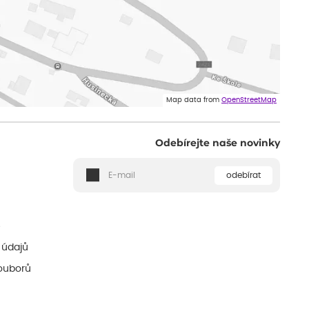
Map data from
OpenStreetMap
Odebírejte naše novinky
odebírat
ě
 údajů
ouborů