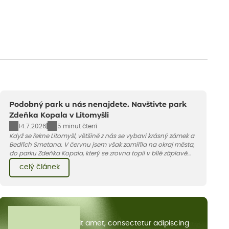
Podobný park u nás nenajdete. Navštivte park
Zdeňka Kopala v Litomyšli
14.7.2026
5 minut čtení
Když se řekne Litomyšl, většině z nás se vybaví krásný zámek a
Bedřich Smetana. V červnu jsem však zamířila na okraj města,
do parku Zdeňka Kopala, který se zrovna topil v bílé záplavě
kvetoucích kopretin. Fotky řeknou víc než slova, přidávám k
celý článek
nim pár řádků o tom, jak tento jedinečný kus krajiny vznikl.
Všechny články
Lorem ipsum dolor sit amet, consectetur adipiscing