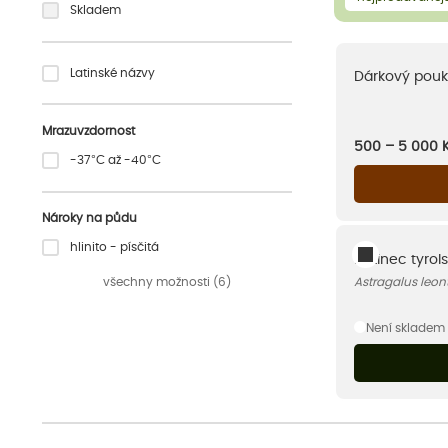
Skladem
Latinské názvy
Dárkový pouk
Mrazuvzdornost
500 – 5 000
-37°C až -40°C
Nároky na půdu
hlinito - písčitá
Kozinec tyrol
všechny možnosti (6)
Astragalus leon
Není skladem