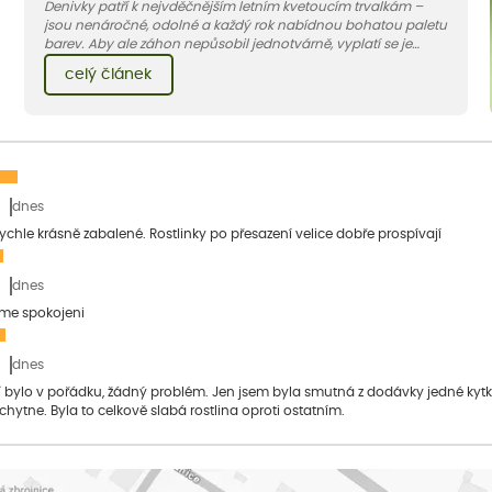
Denivky patří k nejvděčnějším letním kvetoucím trvalkám –
jsou nenáročné, odolné a každý rok nabídnou bohatou paletu
barev. Aby ale záhon nepůsobil jednotvárně, vyplatí se je
doplnit vhodnými sousedy. V dnešním článku vám ukážeme, s
celý článek
jakými trvalkami a travinami denivky nejlépe ladí.
dnes
 rychle krásně zabalené. Rostlinky po přesazení velice dobře prospívají
dnes
sme spokojeni
dnes
bylo v pořádku, žádný problém. Jen jsem byla smutná z dodávky jedné kytky, 
 chytne. Byla to celkově slabá rostlina oproti ostatním.