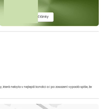
elit.
zobrazit všechny články
která nebyla v nejlepší kondici a i po zasazení vypadá spíše, že