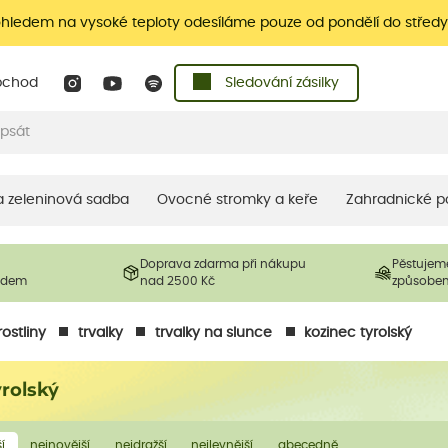
ohledem na vysoké teploty odesíláme pouze od pondělí do středy
bchod
Sledování zásilky
 a zeleninová sadba
Ovocné stromky a keře
Zahradnické p
Doprava zdarma při nákupu
Pěstujem
ladem
nad 2500 Kč
způsobe
ostliny
trvalky
trvalky na slunce
kozinec tyrolský
yrolský
í
nejnovější
nejdražší
nejlevnější
abecedně