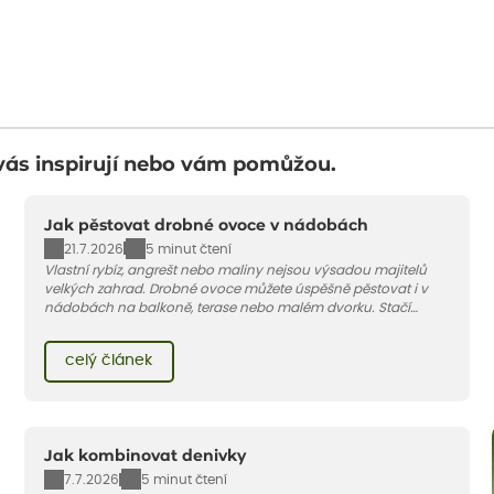
vás inspirují nebo vám pomůžou.
Jak pěstovat drobné ovoce v nádobách
21.7.2026
5 minut čtení
Vlastní rybíz, angrešt nebo maliny nejsou výsadou majitelů
velkých zahrad. Drobné ovoce můžete úspěšně pěstovat i v
nádobách na balkoně, terase nebo malém dvorku. Stačí
vybrat vhodnou odrůdu, dostatečně velký květináč a dodržet
pár základních pravidel. V tomto článku vám poradíme, jak na
celý článek
to.
Jak kombinovat denivky
7.7.2026
5 minut čtení