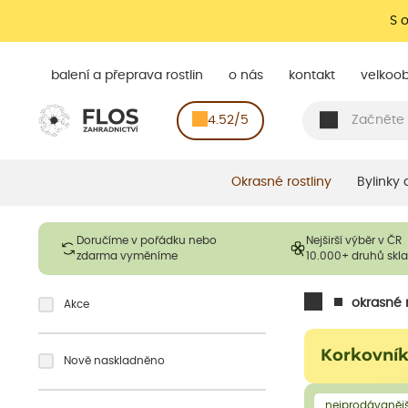
S 
balení a přeprava rostlin
o nás
kontakt
velkoo
4.52/5
Okrasné rostliny
Bylinky
Doručíme v pořádku nebo
Nejširší výběr v ČR
zdarma vyměníme
10.000+ druhů sk
okrasné r
Akce
Korkovní
Nově naskladněno
nejprodávanějš