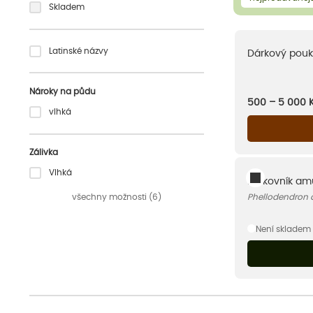
Skladem
Latinské názvy
Dárkový pouk
Nároky na půdu
500 – 5 000
vlhká
Zálivka
Vlhká
Korkovník am
všechny možnosti (6)
Phellodendron
Není skladem