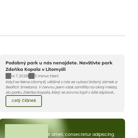
Podobný park u nás nenajdete. Navštivte park
Zdeňka Kopala v Litomyšli
14.7.2026
5 minut čtení
Když se řekne Litomyšl, většině z nás se vybaví krásný zámek a
Bedřich Smetana. V červnu jsem však zamířila na okraj města,
do parku Zdeňka Kopala, který se zrovna topil v bílé záplavě
kvetoucích kopretin. Fotky řeknou víc než slova, přidávám k
celý článek
nim pár řádků o tom, jak tento jedinečný kus krajiny vznikl.
Všechny články
Lorem ipsum dolor sit amet, consectetur adipiscing