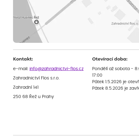
Kontakt:
Otevírací doba:
e-mail:
info@zahradnictvi-flos.cz
Pondělí až sobota - 8
17:00
Zahradnictví Flos s.r.o.
Pátek 1.5.2026 je otev
Zahradní 141
Pátek 8.5.2026 je zav
250 68 Řež u Prahy