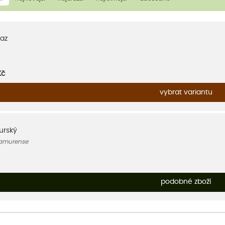
az
Kč
vybrat variantu
urský
 amurense
podobné zboží