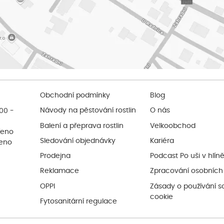
Obchodní podmínky
Blog
:00 -
Návody na pěstování rostlin
O nás
Balení a přeprava rostlin
Velkoobchod
řeno
Sledování objednávky
Kariéra
řeno
Prodejna
Podcast Po uši v hlín
Reklamace
Zpracování osobních
OPPI
Zásady o používání s
cookie
Fytosanitární regulace