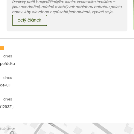
Denivky patří k nejvděčnějším letním kvetoucím trvalkám –
jsou nenáročné, odolné a každý rok nabídnou bohatou paletu
barev. Aby ale záhon nepůsobil jednotvárně, vyplatí se je
doplnit vhodnými sousedy. V dnešním článku vám ukážeme, s
celý článek
jakými trvalkami a travinami denivky nejlépe ladí.
dnes
 pořádku
dnes
dekuji
dnes
&#129321;