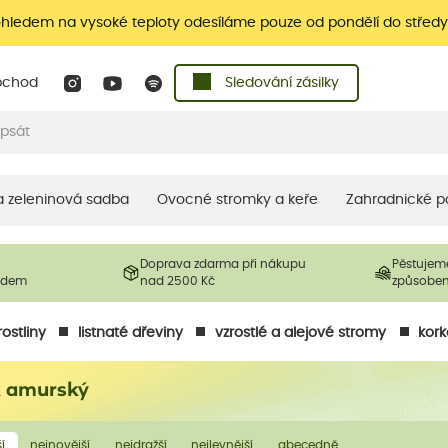
ohledem na vysoké teploty odesíláme pouze od pondělí do středy
bchod
Sledování zásilky
 a zeleninová sadba
Ovocné stromky a keře
Zahradnické p
Doprava zdarma při nákupu
Pěstujem
ladem
nad 2500 Kč
způsobe
ostliny
listnaté dřeviny
vzrostlé a alejové stromy
kor
k amurský
í
nejnovější
nejdražší
nejlevnější
abecedně