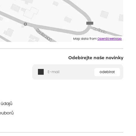
Map data from
OpenStreetMap
Odebírejte naše novinky
odebírat
ě
 údajů
ouborů