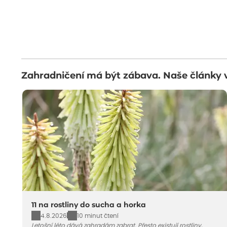
Zahradničení má být zábava. Naše články 
11 na rostliny do sucha a horka
4.8.2026
10 minut čtení
Letošní léto dává zahradám zabrat. Přesto existují rostliny,