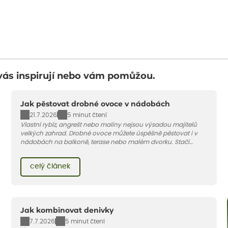
vás inspirují nebo vám pomůžou.
Jak pěstovat drobné ovoce v nádobách
21.7.2026
5 minut čtení
Vlastní rybíz, angrešt nebo maliny nejsou výsadou majitelů
velkých zahrad. Drobné ovoce můžete úspěšně pěstovat i v
nádobách na balkoně, terase nebo malém dvorku. Stačí
vybrat vhodnou odrůdu, dostatečně velký květináč a dodržet
pár základních pravidel. V tomto článku vám poradíme, jak na
celý článek
to.
Jak kombinovat denivky
7.7.2026
5 minut čtení