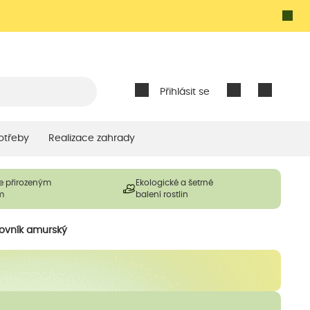
Přihlásit se
otřeby
Realizace zahrady
e přirozeným
Ekologické a šetrné
m
balení rostlin
kovník amurský