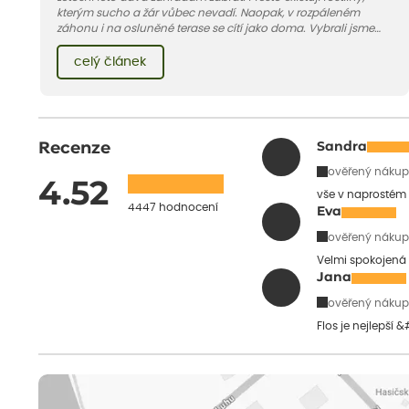
kterým sucho a žár vůbec nevadí. Naopak, v rozpáleném
záhonu i na osluněné terase se cítí jako doma. Vybrali jsme
pro vás 11 tipů na odolné druhy, které zvládnou horké a suché
léto bez pravidelné zálivky. Pojďme se podívat, které to jsou.
celý článek
Recenze
Sandra
ověřený nákup
4.52
vše v naprostém
4447 hodnocení
Eva
ověřený nákup
Velmi spokojená 
Jana
ověřený nákup
Flos je nejlepší 