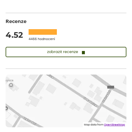
Recenze
4.52
4466 hodnocení
zobrazit recenze
Vladimíra
ověřený nákup
dnes
Vše v pořádku, jsem spokojena.
Iveta
ověřený nákup
dnes
Rostlina mi přišla v dobrém stavu, jsem spokojená.
Zuzana
ověřený nákup
dnes
Spokojenost s dodáním kvalitních rostlin
Map data from
OpenStreetMap