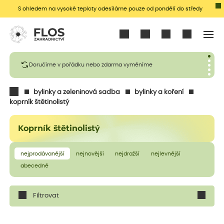
S ohledem na vysoké teploty odesíláme pouze od pondělí do středy
Přihlásit se
Doručíme v pořádku nebo zdarma vyměníme
bylinky a zeleninová sadba
bylinky a koření
koprník štětinolistý
Koprník štětinolistý
nejprodávanější
nejnovější
nejdražší
nejlevnější
abecedně
Filtrovat