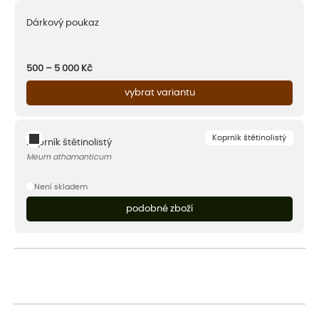
Dárkový poukaz
500 – 5 000
Kč
vybrat variantu
Koprník štětinolistý
Koprník štětinolistý
Meum athamanticum
Není skladem
podobné zboží