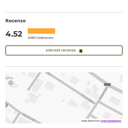
Recenze
4.52
4480 hodnocení
zobrazit recenze
Lenka
ověřený nákup
dnes
Doporučuji. Naprostá spokojenost.
Marcela
ověřený nákup
dnes
Jsem spokojená a budu vás doporučovat.
Vratislav
ověřený nákup
dnes
Spokojenost rostlina dorazila vpořádku
Map data from
OpenStreetMap