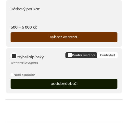
Dárkový poukaz
500 – 5 000
Kč
vybrat variantu
Raritní rostlina
Kontryhel
Kontryhel alpínský
Alchemilla alpina
Není skladem
podobné zboží