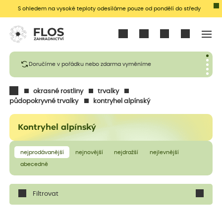
S ohledem na vysoké teploty odesíláme pouze od pondělí do středy
Přihlásit se
Doručíme v pořádku nebo zdarma vyměníme
okrasné rostliny
trvalky
půdopokryvné trvalky
kontryhel alpínský
Kontryhel alpínský
nejprodávanější
nejnovější
nejdražší
nejlevnější
abecedně
Filtrovat