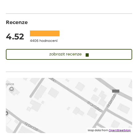
Recenze
4.52
4406 hodnocení
zobrazit recenze
Lenka
ověřený nákup
před 1 dnem
Měla jsem pouze 1objednavku a zatím jsem spokojená se
sazenicemi
Miroslava
ověřený nákup
před 1 dnem
Rostliny byly v pořádku, dobře zabalené, celková spokojenost.
Dominika
ověřený nákup
před 1 dnem
Doporučuji :). Spokojenost, stromky v pěkném stavu. Jediné, co
Map data from
OpenStreetMap
my chybělo, bylo komunikování nedostupného zboží před
odesláním objednávky, objednali bychom obratem náhradu.