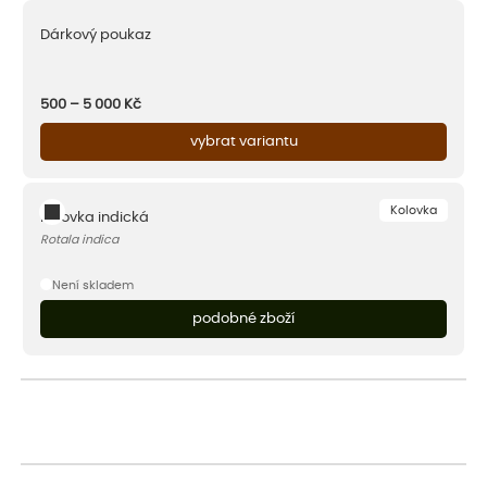
Dárkový poukaz
500 – 5 000
Kč
vybrat variantu
Kolovka
Kolovka indická
Rotala indica
Není skladem
podobné zboží