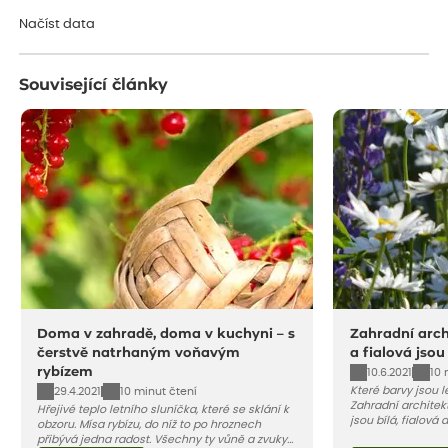
Načítám...
Načíst data
Související články
Doma v zahradě, doma v kuchyni – s
Zahradní archi
čerstvě natrhaným voňavým
a fialová jsou
rybízem
10.6.2021
10 
Které barvy jsou 
29.4.2021
10 minut čtení
Zahradní architekt
Hřejivé teplo letního sluníčka, které se sklání k
jsou bílá, fialová
obzoru. Mísa rybízu, do níž to po hroznech
se, jak můžete za
přibývá jedna radost. Všechny ty vůně a zvuky