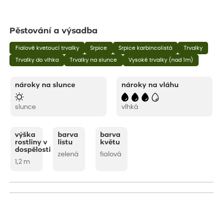
Pěstování a výsadba
Fialově kvetoucí trvalky
Srpice
Srpice karbincolistá
Trvalky
Trvalky do vlhka
Trvalky na slunce
Vysoké trvalky (nad 1m)
nároky na slunce
nároky na vláhu
slunce
vlhká
výška
barva
barva
rostliny v
listu
květu
dospělosti
zelená
fialová
1,2 m