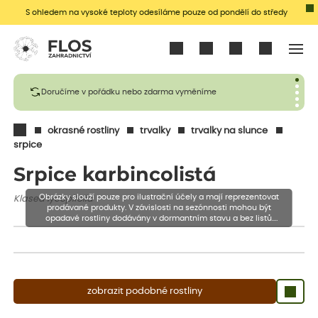
S ohledem na vysoké teploty odesíláme pouze od pondělí do středy
Přihlásit se
Doručíme v pořádku nebo zdarma vyměníme
okrasné rostliny
trvalky
trvalky na slunce
srpice
Srpice karbincolistá
Obrázky slouží pouze pro ilustrační účely a mají reprezentovat
Klasea lycopifolia
prodávané produkty. V závislosti na sezónnosti mohou být
opadavé rostliny dodávány v dormantním stavu a bez listů.
Rostliny mohou být také sestřiženy níže, než je uvedená výška,
aby se podpořil nový růst.
zobrazit podobné rostliny