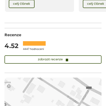
záhon, terasu či b
červencové zahrady. Sklizeň rybízu do kuchyně
celý článek
celý článek
obléknout i vy.
vnese neuvěřitelný klid a radost. A taky trochu
bezstarostnosti dětství při mlsání babiččina
drobenkového koláče s rybízem.
Recenze
4.52
4447 hodnocení
zobrazit recenze
Sandra
ověřený nákup
dnes
vše v naprostém pořádku
Eva
ověřený nákup
dnes
Velmi spokojená dekuji
Jana