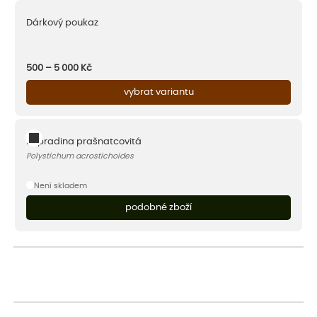
Dárkový poukaz
500 – 5 000
Kč
vybrat variantu
kapradina prašnatcovitá
Polystichum acrostichoides
Není skladem
podobné zboží