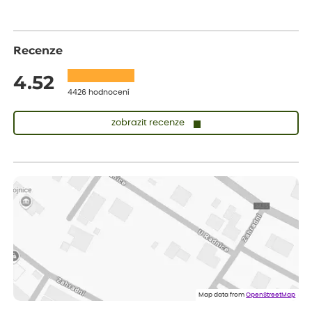
Recenze
4.52
4426 hodnocení
zobrazit recenze
Zuzana
ověřený nákup
dnes
Vše přišlo velice rychle krásně zabalené. Rostlinky po přesazení
velice dobře prospívají
Jarda
ověřený nákup
dnes
Dobrý den, byli jsme spokojeni
Lenka
ověřený nákup
dnes
Eshop, objednání bylo v pořádku, žádný problém. Jen jsem byla
Map data from
OpenStreetMap
smutná z dodávky jedné kytky, která nebyla v nejlepší kondici a i
po zasazení vypadá spíše, že odejde, než že se chytne. Byla to