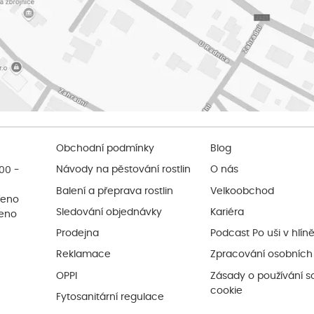
Obchodní podmínky
Blog
:00 -
Návody na pěstování rostlin
O nás
Balení a přeprava rostlin
Velkoobchod
řeno
Sledování objednávky
Kariéra
řeno
Prodejna
Podcast Po uši v hlín
Reklamace
Zpracování osobních
OPPI
Zásady o používání s
cookie
Fytosanitární regulace