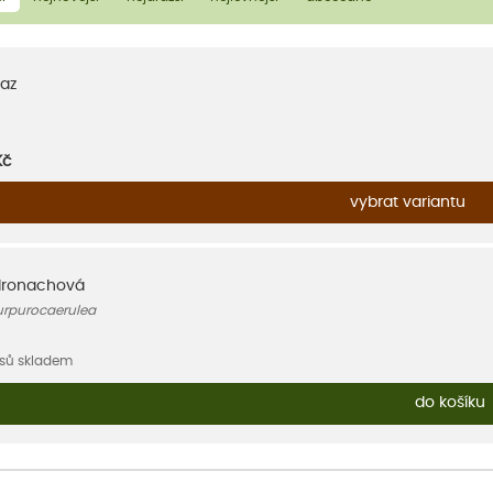
az
Kč
vybrat variantu
ronachová
urpurocaerulea
usů skladem
do košíku