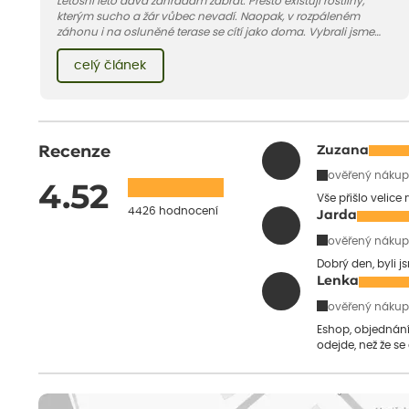
Letošní léto dává zahradám zabrat. Přesto existují rostliny,
kterým sucho a žár vůbec nevadí. Naopak, v rozpáleném
záhonu i na osluněné terase se cítí jako doma. Vybrali jsme
pro vás 11 tipů na odolné druhy, které zvládnou horké a suché
léto bez pravidelné zálivky. Pojďme se podívat, které to jsou.
celý článek
Recenze
Zuzana
ověřený nákup
4.52
Vše přišlo velice
4426 hodnocení
Jarda
ověřený nákup
Dobrý den, byli j
Lenka
ověřený nákup
Eshop, objednání 
odejde, než že se