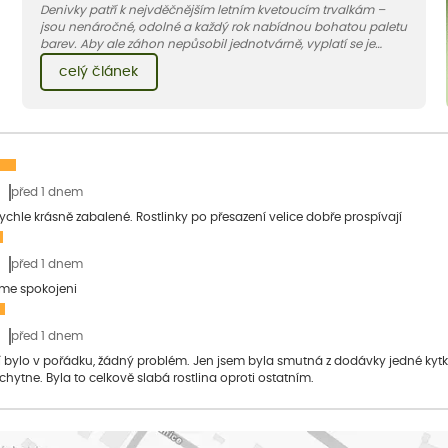
Denivky patří k nejvděčnějším letním kvetoucím trvalkám –
jsou nenáročné, odolné a každý rok nabídnou bohatou paletu
barev. Aby ale záhon nepůsobil jednotvárně, vyplatí se je
doplnit vhodnými sousedy. V dnešním článku vám ukážeme, s
celý článek
jakými trvalkami a travinami denivky nejlépe ladí.
před 1 dnem
 rychle krásně zabalené. Rostlinky po přesazení velice dobře prospívají
před 1 dnem
sme spokojeni
před 1 dnem
bylo v pořádku, žádný problém. Jen jsem byla smutná z dodávky jedné kytky, 
 chytne. Byla to celkově slabá rostlina oproti ostatním.