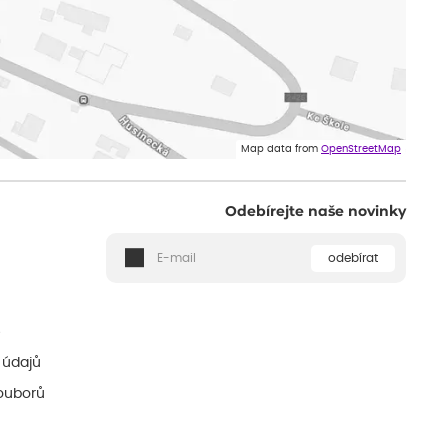
Map data from
OpenStreetMap
Odebírejte naše novinky
odebírat
ě
 údajů
ouborů