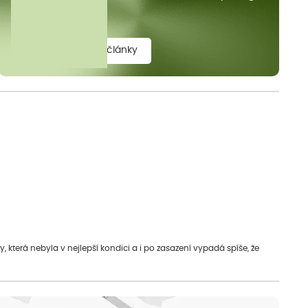
elit.
zobrazit všechny články
která nebyla v nejlepší kondici a i po zasazení vypadá spíše, že