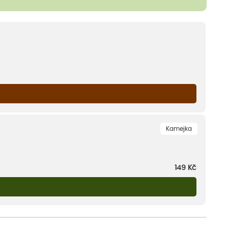
Kamejka
149
Kč