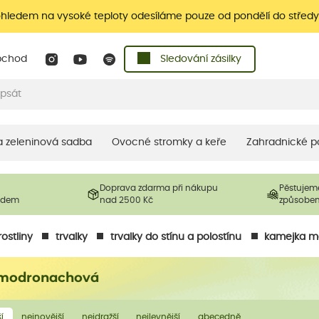
ohledem na vysoké teploty odesíláme pouze od pondělí do středy
bchod
Sledování zásilky
 a zeleninová sadba
Ovocné stromky a keře
Zahradnické p
Doprava zdarma při nákupu
Pěstujem
ladem
nad 2500 Kč
způsobe
ostliny
trvalky
trvalky do stínu a polostínu
kamejka m
modronachová
í
nejnovější
nejdražší
nejlevnější
abecedně