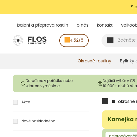
S 
balení a přeprava rostlin
o nás
kontakt
velkoo
4.52/5
Okrasné rostliny
Bylinky
Doručíme v pořádku nebo
Nejširší výběr v ČR
zdarma vyměníme
10.000+ druhů sk
okrasné r
Akce
Kamejka 
Nově naskladněno
nejprodávanějš