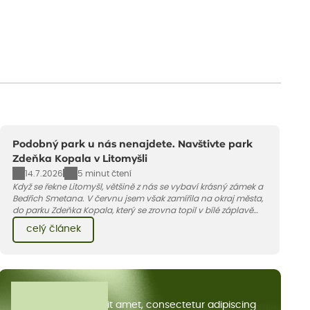
Podobný park u nás nenajdete. Navštivte park
Zdeňka Kopala v Litomyšli
14.7.2026
5 minut čtení
Když se řekne Litomyšl, většině z nás se vybaví krásný zámek a
Bedřich Smetana. V červnu jsem však zamířila na okraj města,
do parku Zdeňka Kopala, který se zrovna topil v bílé záplavě
kvetoucích kopretin. Fotky řeknou víc než slova, přidávám k
celý článek
nim pár řádků o tom, jak tento jedinečný kus krajiny vznikl.
Všechny články
Lorem ipsum dolor sit amet, consectetur adipiscing