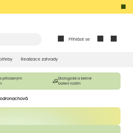
Přihlásit se
otřeby
Realizace zahrady
e přirozeným
Ekologické a šetrné
m
balení rostlin
odronachová