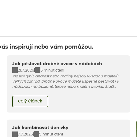
vás inspirují nebo vám pomůžou.
Jak pěstovat drobné ovoce v nádobách
21.7.2026
5 minut čtení
Vlastní rybíz, angrešt nebo maliny nejsou výsadou majitelů
velkých zahrad. Drobné ovoce můžete úspěšně pěstovat i v
nádobách na balkoně, terase nebo malém dvorku. Stačí
vybrat vhodnou odrůdu, dostatečně velký květináč a dodržet
pár základních pravidel. V tomto článku vám poradíme, jak na
celý článek
to.
Jak kombinovat denivky
7.7.2026
5 minut čtení