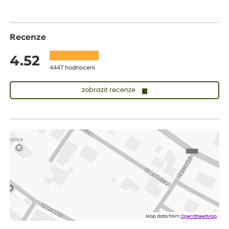
Recenze
4.52
4447 hodnocení
zobrazit recenze
Sandra
ověřený nákup
dnes
vše v naprostém pořádku
Eva
ověřený nákup
dnes
Velmi spokojená dekuji
Jana
ověřený nákup
dnes
Flos je nejlepší &#129321;
Map data from
OpenStreetMap