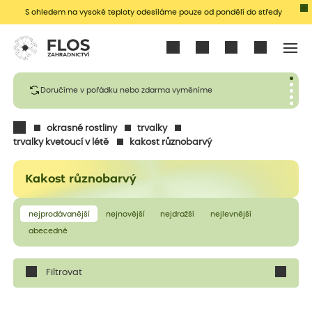
S ohledem na vysoké teploty odesíláme pouze od pondělí do středy
Přihlásit se
Doručíme v pořádku nebo zdarma vyměníme
okrasné rostliny
trvalky
trvalky kvetoucí v létě
kakost různobarvý
Kakost různobarvý
nejprodávanější
nejnovější
nejdražší
nejlevnější
abecedně
Filtrovat