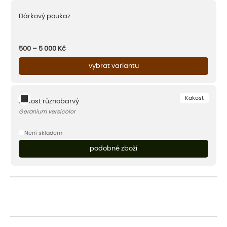
Dárkový poukaz
500 – 5 000
Kč
vybrat variantu
Kakost
Kakost různobarvý
Geranium versicolor
Není skladem
podobné zboží