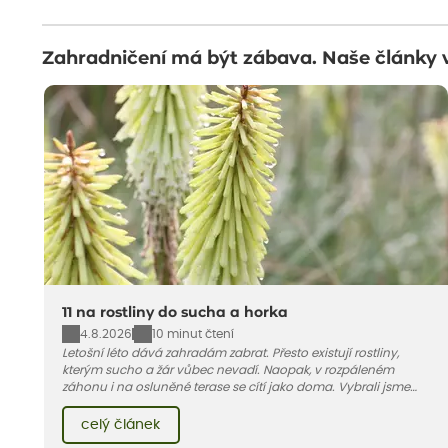
Zahradničení má být zábava. Naše články 
11 na rostliny do sucha a horka
4.8.2026
10 minut čtení
Letošní léto dává zahradám zabrat. Přesto existují rostliny,
kterým sucho a žár vůbec nevadí. Naopak, v rozpáleném
záhonu i na osluněné terase se cítí jako doma. Vybrali jsme
pro vás 11 tipů na odolné druhy, které zvládnou horké a suché
léto bez pravidelné zálivky. Pojďme se podívat, které to jsou.
celý článek