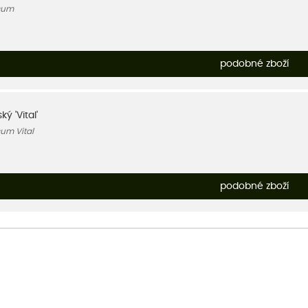
cum
podobné zboží
ý 'Vital'
um Vital
podobné zboží