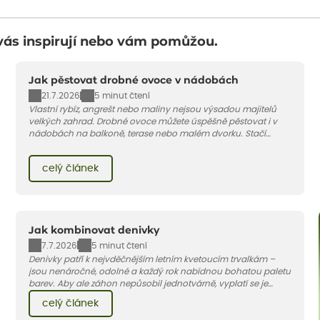
vás inspirují nebo vám pomůžou.
Jak pěstovat drobné ovoce v nádobách
21.7.2026
5 minut čtení
Vlastní rybíz, angrešt nebo maliny nejsou výsadou majitelů
velkých zahrad. Drobné ovoce můžete úspěšně pěstovat i v
nádobách na balkoně, terase nebo malém dvorku. Stačí
vybrat vhodnou odrůdu, dostatečně velký květináč a dodržet
pár základních pravidel. V tomto článku vám poradíme, jak na
celý článek
to.
Jak kombinovat denivky
7.7.2026
5 minut čtení
Denivky patří k nejvděčnějším letním kvetoucím trvalkám –
jsou nenáročné, odolné a každý rok nabídnou bohatou paletu
barev. Aby ale záhon nepůsobil jednotvárně, vyplatí se je
doplnit vhodnými sousedy. V dnešním článku vám ukážeme, s
celý článek
jakými trvalkami a travinami denivky nejlépe ladí.