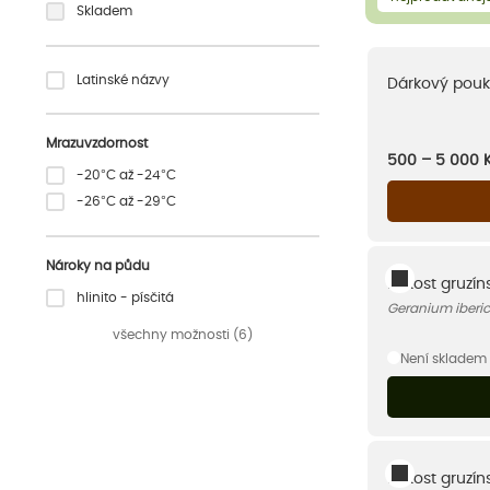
Skladem
Latinské názvy
Dárkový pouk
Mrazuvzdornost
500 – 5 000
-20°C až -24°C
-26°C až -29°C
Nároky na půdu
Kakost gruzín
hlinito - písčitá
Geranium iberi
všechny možnosti (6)
Není skladem
Kakost gruzín