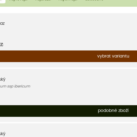
az
Kč
vybrat variantu
ský
cum ssp ibericum
podobné zboží
ský