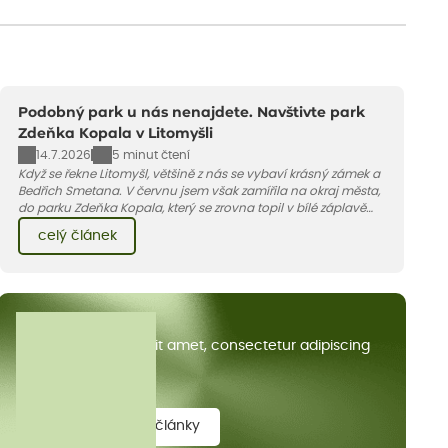
Podobný park u nás nenajdete. Navštivte park
Zdeňka Kopala v Litomyšli
14.7.2026
5 minut čtení
Když se řekne Litomyšl, většině z nás se vybaví krásný zámek a
Bedřich Smetana. V červnu jsem však zamířila na okraj města,
do parku Zdeňka Kopala, který se zrovna topil v bílé záplavě
kvetoucích kopretin. Fotky řeknou víc než slova, přidávám k
celý článek
nim pár řádků o tom, jak tento jedinečný kus krajiny vznikl.
Všechny články
Lorem ipsum dolor sit amet, consectetur adipiscing
elit.
zobrazit všechny články