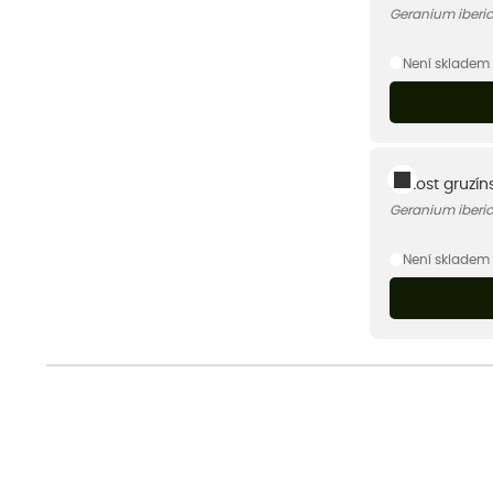
Geranium iberi
Není skladem
Kakost gruzínsk
Geranium iberic
Není skladem