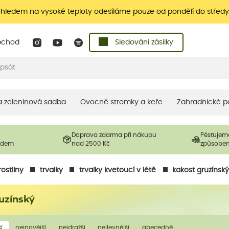
ohledem na vysoké teploty odesíláme pouze od pondělí do středy
bchod
Sledování zásilky
 a zeleninová sadba
Ovocné stromky a keře
Zahradnické p
Doprava zdarma při nákupu
Pěstujem
ladem
nad 2500 Kč
způsobe
ostliny
trvalky
trvalky kvetoucí v létě
kakost gruzínsk
uzínský
í
nejnovější
nejdražší
nejlevnější
abecedně