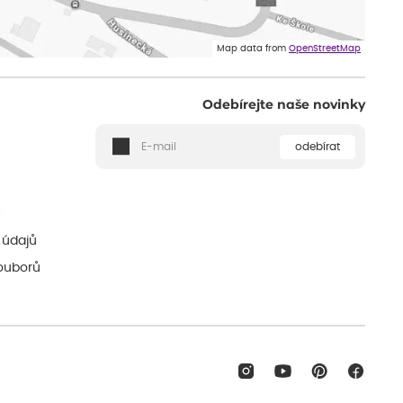
Map data from
OpenStreetMap
Odebírejte naše novinky
odebírat
ě
 údajů
ouborů