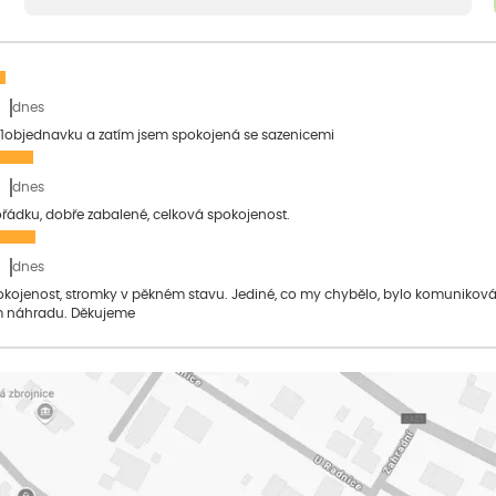
dnes
1objednavku a zatím jsem spokojená se sazenicemi
dnes
pořádku, dobře zabalené, celková spokojenost.
dnes
pokojenost, stromky v pěkném stavu. Jediné, co my chybělo, bylo komuniko
 náhradu. Děkujeme