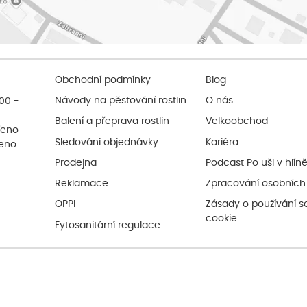
Obchodní podmínky
Blog
:00 -
Návody na pěstování rostlin
O nás
Balení a přeprava rostlin
Velkoobchod
řeno
Sledování objednávky
Kariéra
řeno
Prodejna
Podcast Po uši v hlín
Reklamace
Zpracování osobních
OPPI
Zásady o používání s
cookie
Fytosanitární regulace