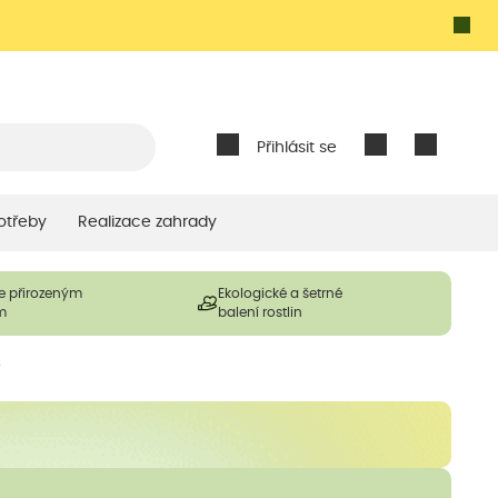
Přihlásit se
otřeby
Realizace zahrady
e přirozeným
Ekologické a šetrné
m
balení rostlin
ý