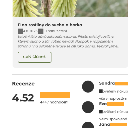
11 na rostliny do sucha a horka
4.8.2026
10 minut čtení
Letošní léto dává zahradám zabrat. Přesto existují rostliny,
kterým sucho a žár vůbec nevadí. Naopak, v rozpáleném
záhonu i na osluněné terase se cítí jako doma. Vybrali jsme
pro vás 11 tipů na odolné druhy, které zvládnou horké a suché
léto bez pravidelné zálivky. Pojďme se podívat, které to jsou.
celý článek
Recenze
Sandra
ověřený nákup
4.52
vše v naprostém
4447 hodnocení
Eva
ověřený nákup
Velmi spokojená 
Jana