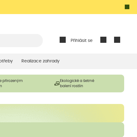
Přihlásit se
otřeby
Realizace zahrady
e přirozeným
Ekologické a šetrné
m
balení rostlin