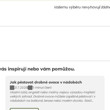
Vašemu výběru nevyhovují žádné
vás inspirují nebo vám pomůžou.
Jak pěstovat drobné ovoce v nádobách
21.7.2026
5 minut čtení
Vlastní rybíz, angrešt nebo maliny nejsou výsadou majitelů
velkých zahrad. Drobné ovoce můžete úspěšně pěstovat i v
nádobách na balkoně, terase nebo malém dvorku. Stačí
vybrat vhodnou odrůdu, dostatečně velký květináč a dodržet
pár základních pravidel. V tomto článku vám poradíme, jak na