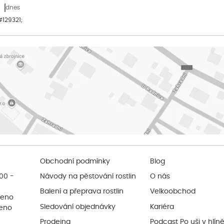
dnes
&#129321;
Obchodní podmínky
Blog
:00 -
Návody na pěstování rostlin
O nás
Balení a přeprava rostlin
Velkoobchod
řeno
Sledování objednávky
Kariéra
řeno
Prodejna
Podcast Po uši v hlín