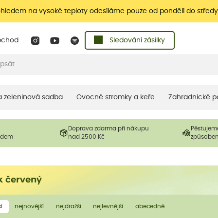
ohledem na vysoké teploty odesíláme pouze od pondělí do středy
bchod
Sledování zásilky
 a zeleninová sadba
Ovocné stromky a keře
Zahradnické p
Doprava zdarma při nákupu
Pěstujem
ladem
nad 2500 Kč
způsobe
k červený
í
nejnovější
nejdražší
nejlevnější
abecedně