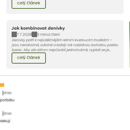
celý článek
to.
Jak kombinovat denivky
7.7.2026
5 minut čtení
Denivky patří k nejvděčnějším letním kvetoucím trvalkám –
jsou nenáročné, odolné a každý rok nabídnou bohatou paletu
barev. Aby ale záhon nepůsobil jednotvárně, vyplatí se je
doplnit vhodnými sousedy. V dnešním článku vám ukážeme, s
celý článek
jakými trvalkami a travinami denivky nejlépe ladí.
dnes
 pořádku
dnes
dekuji