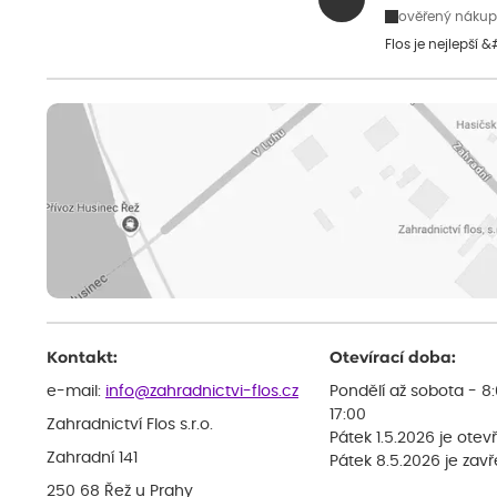
ověřený nákup
Flos je nejlepší 
Kontakt:
Otevírací doba:
e-mail:
info@zahradnictvi-flos.cz
Pondělí až sobota - 8
17:00
Zahradnictví Flos s.r.o.
Pátek 1.5.2026 je otev
Zahradní 141
Pátek 8.5.2026 je zav
250 68 Řež u Prahy