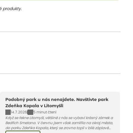
 produkty.
Podobný park u nás nenajdete. Navštivte park
Zdeňka Kopala v Litomyšli
14.7.2026
5 minut čtení
Když se řekne Litomyšl, většině z nás se vybaví krásný zámek a
Bedřich Smetana. V červnu jsem však zamířila na okraj města,
do parku Zdeňka Kopala, který se zrovna topil v bílé záplavě