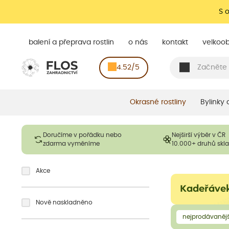
S 
balení a přeprava rostlin
o nás
kontakt
velkoo
4.52/5
Okrasné rostliny
Bylinky
Doručíme v pořádku nebo
Nejširší výběr v ČR
zdarma vyměníme
10.000+ druhů sk
Akce
Kadeřáve
Nově naskladněno
nejprodávanějš