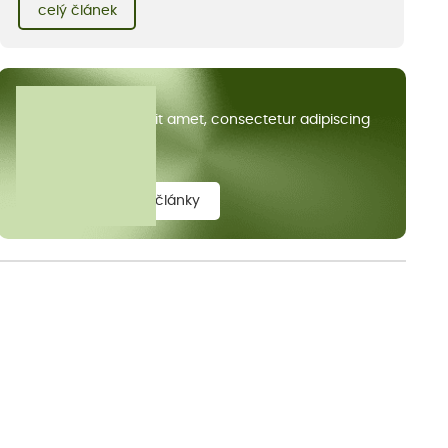
kvetoucích kopretin. Fotky řeknou víc než slova, přidávám k
celý článek
nim pár řádků o tom, jak tento jedinečný kus krajiny vznikl.
Všechny články
Lorem ipsum dolor sit amet, consectetur adipiscing
elit.
zobrazit všechny články