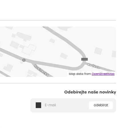
Map data from
OpenStreetMap
Odebírejte naše novinky
odebírat
ě