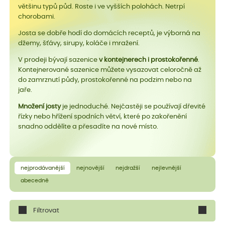
většinu typů půd. Roste i ve vyšších polohách. Netrpí
chorobami.
Josta se dobře hodí do domácích receptů, je výborná na
džemy, šťávy, sirupy, koláče i mražení.
V prodeji bývají sazenice
v kontejnerech i prostokořenné
.
Kontejnerované sazenice můžete vysazovat celoročně až
do zamrznutí půdy, prostokořenné na podzim nebo na
jaře.
Množení josty
je jednoduché. Nejčastěji se používají dřevité
řízky nebo hřížení spodních větví, které po zakořenění
snadno oddělíte a přesadíte na nové místo.
nejprodávanější
nejnovější
nejdražší
nejlevnější
abecedně
Filtrovat