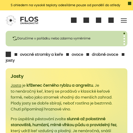
S ohledem na vysoké teploty odesíláme pouze od pondělí do středy
Přihlásit se
Doručíme v pořádku nebo zdarma vyměníme
ovocné stromky a keře
ovoce
drobné ovoce
josty
Josty
Josta
je
kříženec černého rybízu a angreštu.
Je
to nenáročný keř, který se prodává v klasické keřové
formě, nebo jako stromek vhodný do menších zahrad.
Plody josty se dobře sbírají, neboť rostlina je beztrnná.
Chutí připomínají hroznové víno.
Pro úspěšné pěstování zvolte
slunné až polostinné
stanoviště, humózní, mírně vlhkou půdu a pravidelný řez
,
který udrží keř vzdušný a plodný. Je nenáročná, snáší