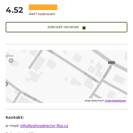
4.52
4447 hodnocení
zobrazit recenze
Sandra
ověřený nákup
před 1 dnem
vše v naprostém pořádku
Eva
ověřený nákup
před 1 dnem
Velmi spokojená dekuji
Jana
ověřený nákup
před 1 dnem
Flos je nejlepší &#129321;
Map data from
OpenStreetMap
Kontakt:
e-mail:
info@zahradnictvi-flos.cz