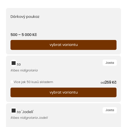
Dárkový poukaz
500 – 5 000
Kč
vybrat variantu
Josta
Josta
Ribes nidigrolaria
Více jak 50 kusů skladem
259
Kč
od
vybrat variantu
Josta
Josta 'Jodeli'
Ribes nidigrolaria Jodeli