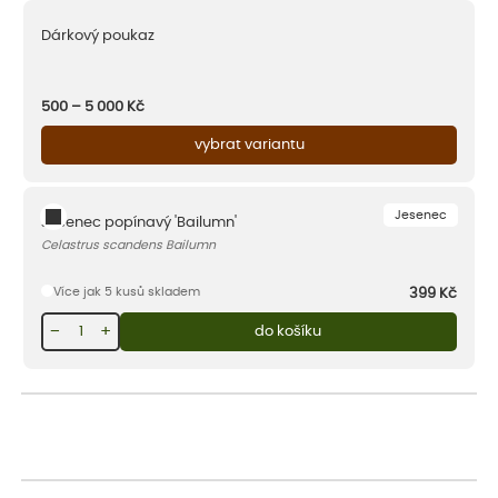
Dárkový poukaz
500 – 5 000
Kč
vybrat variantu
Jesenec
Jesenec popínavý 'Bailumn'
Celastrus scandens Bailumn
Více jak 5 kusů skladem
399
Kč
−
+
do košíku