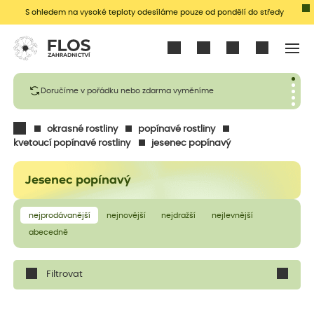
S ohledem na vysoké teploty odesíláme pouze od pondělí do středy
Přihlásit se
Doručíme v pořádku nebo zdarma vyměníme
okrasné rostliny
popínavé rostliny
kvetoucí popínavé rostliny
jesenec popínavý
Jesenec popínavý
nejprodávanější
nejnovější
nejdražší
nejlevnější
abecedně
Filtrovat