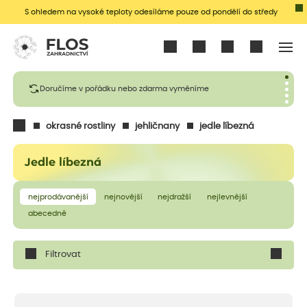
S ohledem na vysoké teploty odesíláme pouze od pondělí do středy
Přihlásit se
Doručíme v pořádku nebo zdarma vyměníme
okrasné rostliny
jehličnany
jedle líbezná
Jedle líbezná
nejprodávanější
nejnovější
nejdražší
nejlevnější
abecedně
Filtrovat