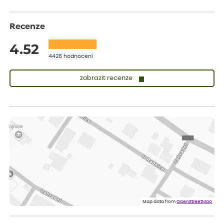
Recenze
4.52
4426 hodnocení
zobrazit recenze
Zuzana
ověřený nákup
dnes
Vše přišlo velice rychle krásně zabalené. Rostlinky po přesazení
velice dobře prospívají
Jarda
ověřený nákup
dnes
Dobrý den, byli jsme spokojeni
Lenka
ověřený nákup
dnes
Eshop, objednání bylo v pořádku, žádný problém. Jen jsem byla
Map data from
OpenStreetMap
smutná z dodávky jedné kytky, která nebyla v nejlepší kondici a i
po zasazení vypadá spíše, že odejde, než že se chytne. Byla to
celkově slabá rostlina oproti ostatním.