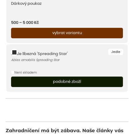
Dárkový poukaz
500 – 5 000
Kč
vybrat variantu
Jedle
Jedle líbezná 'Spreading Star'
Abies amabilis Spreading Star
Není skladem
podobné zboží
Zahradničení má být zábava. Naše články vás