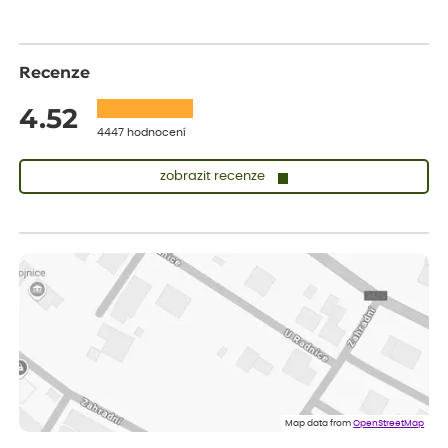
Recenze
4.52
4447 hodnocení
zobrazit recenze
Sandra
ověřený nákup
dnes
vše v naprostém pořádku
Eva
ověřený nákup
dnes
Velmi spokojená dekuji
Jana
ověřený nákup
dnes
Flos je nejlepší &#129321;
Map data from
OpenStreetMap