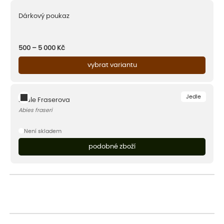
Dárkový poukaz
500 – 5 000
Kč
vybrat variantu
Jedle
Jedle Fraserova
Abies fraseri
Není skladem
podobné zboží