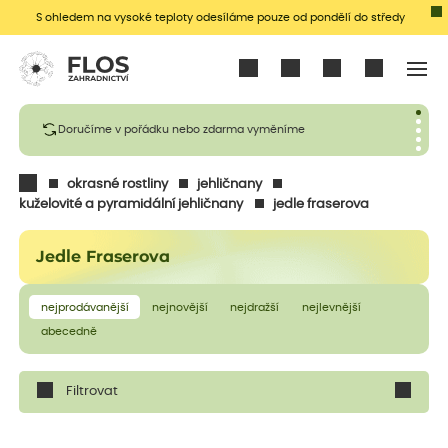
S ohledem na vysoké teploty odesíláme pouze od pondělí do středy
Přihlásit se
Doručíme v pořádku nebo zdarma vyměníme
okrasné rostliny
jehličnany
kuželovité a pyramidální jehličnany
jedle fraserova
Jedle Fraserova
nejprodávanější
nejnovější
nejdražší
nejlevnější
abecedně
Filtrovat